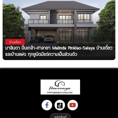
บ้านเดี่ยว
มาลินดา ปิ่นเกล้า-ศาลายา Malinda Pinklao-Salaya บ้านเดี่ยว
และบ้านแฝด ทุกยูนิตมีแต่ความเป็นส่วนตัว
แลกลิงค์