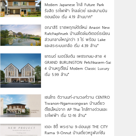
Modern Japanese ใกล้ Future Park
รังสิต รถไฟฟ้า โทลล์เวย์ และสนามบิน
ดอนเมือง เริ่ม 4.19 ล้านบาท*
อณาสิริ ราชพฤกษ์ตัดใหม่ Anasiri New
Ratchaphruek บ้านสไตล์เมดิเตอร์เรเนียน
ส่วนกลางใหญ่กว่า 3 ไร่ พร้อม Lake
และสระระบบเกลือ เริ่ม 4.39 ล้าน*
แกรนด์ เบอร์ลิงตัน เพชรเกษม-สาย 4
GRAND BURLINGTON Petchkasem-Sai
4 บ้านหรูดีไซน์ Modern Classic Luxury
เริ่ม 5.99 ล้าน*
เซนโทร ติวานนท์-งามวงศ์วาน CENTRO
Tiwanon-Ngamwongwan บ้านเดี่ยว
ดีไซน์ใหม่จาก AP Thai ใกล้ทางด่วนและ
รถไฟฟ้า เริ่ม 12-16 ล้าน*
เดอะ ซิตี้ พระราม 9-อ่อนนุช THE CITY
Rama 9-Onnut บ้านเดี่ยวหรูฟังก์ชัน