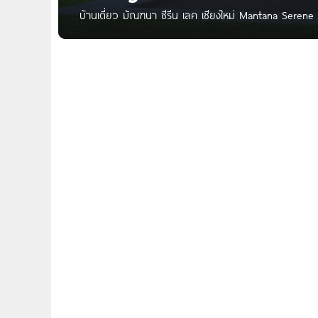
บ้านเดี่ยว มัณฑนา ซีรีน เลค เชียงใหม่ Mantana Sere
Land & Houses ตั้งอยู่บนถนน ชีรีนเลค อำเภอเมืองเชียงให
ส่วนตัว ในอ้อมกอดวิวดอยสุเทพทอดยาวถึงดอยคำ ริมทะ
บ้านเดี่ยว 2