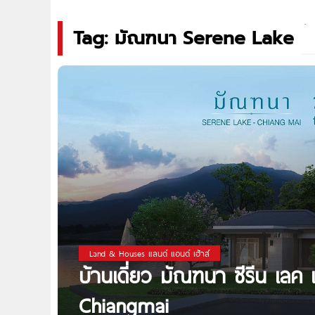
Tag: มัณฑนา Serene Lake
Land & Houses แลนด์ แอนด์ เฮ้าส์
บ้านเดี่ยว มัณฑนา ซีรีน เลค
Chiangmai