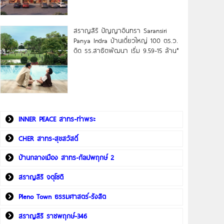
สราญสิริ ปัญญาอินทรา Saransiri
Panya Indra บ้านเดี่ยวใหญ่ 100 ตร.ว.
ดิด รร.สาธิตพัฒนา เริ่ม 9.59-15 ล้าน*
INNER PEACE สาทร-ท่าพระ
CHER สาทร-สุขสวัสดิ์
บ้านกลางเมือง สาทร-กัลปพฤกษ์ 2
สราญสิริ จตุโชติ
Pleno Town ธรรมศาสตร์-รังสิต
สราญสิริ ราชพฤกษ์-346