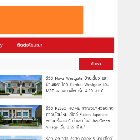
ry
ติดต่อโฆษณา
ค้นหา
รีวิว Nova Westgate บ้านเดี่ยว และ
บ้านแฝด ใกล้ Central Westgate และ
MRT คลองบางไผ่ เริ่ม 4.29 ล้าน*
รีวิว RESEO HOME กาญจนา-เวสต์เกต
ทาวน์โฮมใหม่ สไตล์ Fusion Japanese
พร้อมชั้นลอย* ทำเลดี ใกล้ Jas Green
Village เริ่ม 2.59 ล้าน*
รีวิว อณาสิริ รังสิต-คลอง 3 บ้านสไตล์