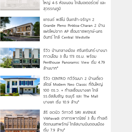
ใหญ่ 4-5 ห้องนอน ใกล้มอเตอร์เวย์ และ
สุวรรณภูมิ
แกรนด์ พลีโน่ ปิ่นเกล้า-จรัญฯ 2
Grande Pleno Pinkloa-Charan 2 บ้าน
แฝดใหม่จาก AP เชื่อมราชพฤกษ์-นคร
อินทร์ ใกล้ Central Westville
รีวิว บ้านกลางเมือง ศรีนครินทร์-บางนา
ทาวน์โฮม 3 ชั้น 173 ตร.ม. พร้อม
Penthouse Panoramic View เริ่ม 4.79
ล้านบาท*
รีวิว CENTRO ทวีวัฒนา 2 บ้านเดี่ยว
สไตล์ Modern Neo Classic ที่ดินใหญ่
100 ตร.ว. + ทำเลเชื่อมบางแค ใกล้
รร.อัสสัมชัญ ธนบุรี และ The Mall
บางแค เริ่ม 10.9 ล้าน*
สิริ อเวนิว วิภาวดี SIRI AVENUE
Vibhavadi อาคารพาณิชย์ 3 ชั้น ทำเลดี
ติดถนนเทพรักษ์ ใกล้สนามบินดอนเมือง
เริ่ม 7.9 ล้าน*