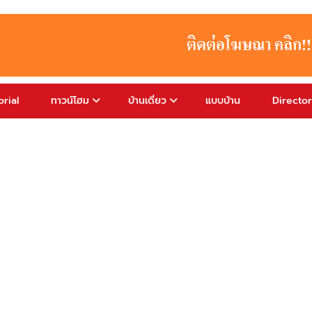
rial
ทาวน์โฮม
บ้านเดี่ยว
แบบบ้าน
Directo