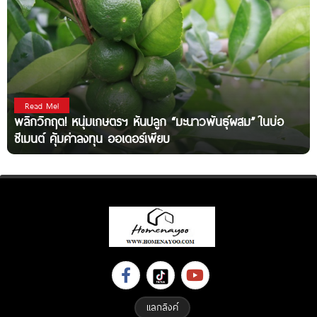
Read Me!
พลิกวิกฤต! หนุ่มเกษตรฯ หันปลูก “มะนาวพันธุ์ผสม” ในบ่อ
ซีเมนต์ คุ้มค่าลงทุน ออเดอร์เพียบ
แลกลิงค์