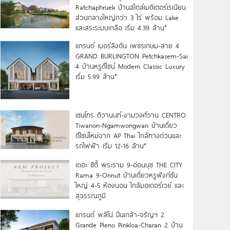
Ratchaphruek บ้านสไตล์เมดิเตอร์เรเนียน
ส่วนกลางใหญ่กว่า 3 ไร่ พร้อม Lake
และสระระบบเกลือ เริ่ม 4.39 ล้าน*
แกรนด์ เบอร์ลิงตัน เพชรเกษม-สาย 4
GRAND BURLINGTON Petchkasem-Sai
4 บ้านหรูดีไซน์ Modern Classic Luxury
เริ่ม 5.99 ล้าน*
เซนโทร ติวานนท์-งามวงศ์วาน CENTRO
Tiwanon-Ngamwongwan บ้านเดี่ยว
ดีไซน์ใหม่จาก AP Thai ใกล้ทางด่วนและ
รถไฟฟ้า เริ่ม 12-16 ล้าน*
เดอะ ซิตี้ พระราม 9-อ่อนนุช THE CITY
Rama 9-Onnut บ้านเดี่ยวหรูฟังก์ชัน
ใหญ่ 4-5 ห้องนอน ใกล้มอเตอร์เวย์ และ
สุวรรณภูมิ
แกรนด์ พลีโน่ ปิ่นเกล้า-จรัญฯ 2
Grande Pleno Pinkloa-Charan 2 บ้าน