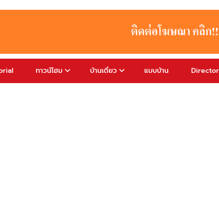
rial
ทาวน์โฮม
บ้านเดี่ยว
แบบบ้าน
Directo