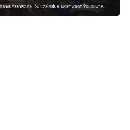
น ใจกลางนครลาสเวกัส เว็บไซต์สไครโบล เปิดภาพชุดที่ถ่ายโดยนาย
งแสงสีและคาสิโน ที่รัฐเนวาดา สหรัฐอเมริกา แต่ไม่ได้เป็นภาพตึก
ฮาร์เกรฟเลือกที่จะนำเสนออีกมุมมองหนึ่ง ที่น้อยคนจะได้เห็นในนคร
้ดินเป็นที่อยู่อาศัย จนแทบไม่น่าเชื่อว่านี่คือภาพที่ถ่ายใน
บนดินอย่างยิ่ง ขณะที่ผู้คนด้านบนกำลังสนุกสนานไปกับการเล่นพนัน
พื้นที่ใต้ดินเป็นที่หลับนอนเหมือนบ้านหลังหนึ่ง มีเตียงไว้นอน รวม
 ดอมเมอร์มุท หนึ่งในมนุษย์อุโมงค์เปิดเผยว่า ก่อนมาอยู่ใต้ดินเคย