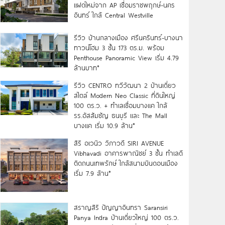
แฝดใหม่จาก AP เชื่อมราชพฤกษ์-นคร
อินทร์ ใกล้ Central Westville
รีวิว บ้านกลางเมือง ศรีนครินทร์-บางนา
ทาวน์โฮม 3 ชั้น 173 ตร.ม. พร้อม
Penthouse Panoramic View เริ่ม 4.79
ล้านบาท*
รีวิว CENTRO ทวีวัฒนา 2 บ้านเดี่ยว
สไตล์ Modern Neo Classic ที่ดินใหญ่
100 ตร.ว. + ทำเลเชื่อมบางแค ใกล้
รร.อัสสัมชัญ ธนบุรี และ The Mall
บางแค เริ่ม 10.9 ล้าน*
สิริ อเวนิว วิภาวดี SIRI AVENUE
Vibhavadi อาคารพาณิชย์ 3 ชั้น ทำเลดี
ติดถนนเทพรักษ์ ใกล้สนามบินดอนเมือง
เริ่ม 7.9 ล้าน*
สราญสิริ ปัญญาอินทรา Saransiri
Panya Indra บ้านเดี่ยวใหญ่ 100 ตร.ว.