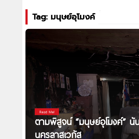
Tag: มนุษย์อุโมงค์
Read Me!
ตามพิสูจน์ “มนุษย์อุโมงค์” นั
นครลาสเวกัส