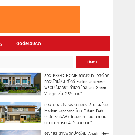
ry
ติดต่อโฆษณา
ค้นหา
รีวิว RESEO HOME กาญจนา-เวสต์เกต
ทาวน์โฮมใหม่ สไตล์ Fusion Japanese
พร้อมชั้นลอย* ทำเลดี ใกล้ Jas Green
Village เริ่ม 2.59 ล้าน*
รีวิว อณาสิริ รังสิต-คลอง 3 บ้านสไตล์
Modern Japanese ใกล้ Future Park
รังสิต รถไฟฟ้า โทลล์เวย์ และสนามบิน
ดอนเมือง เริ่ม 4.19 ล้านบาท*
อณาสิริ ราชพฤกษ์ตัดใหม่ Anasiri New