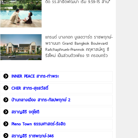
ดิด รร.สาธิตพัฒนา เริ่ม 9.59-15 ล้าน*
แกรนด์ บางกอก บูเลอวาร์ด ราชพฤกษ์-
พรานนก Grand Bangkok Boulevard
Ratchaphruek-Prannok คฤหาสน์หรู ซี
รีส์ใหม่ เป็นส่วนตัวเพียง 51 ครอบครัว
INNER PEACE สาทร-ท่าพระ
CHER สาทร-สุขสวัสดิ์
บ้านกลางเมือง สาทร-กัลปพฤกษ์ 2
สราญสิริ จตุโชติ
Pleno Town ธรรมศาสตร์-รังสิต
สราญสิริ ราชพฤกษ์-346