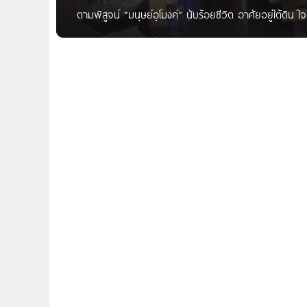
ตามพิสูจน์ “มนุษย์อุโมงค์” นับร้อยชีวิต อาศัยอยู่ใต้ดิ
ออสติน ฮาร์เกรฟ ช่างภาพที่ถ่ายภาพนครลาสเวกัส เมืองแห่
อาคารสูงหรือคาสิโนอันสว่างไสวเป็นเอกลักษณ์โดดเด่น นาย
ลาสเวกัส คือผู้คนที่อาศัยอยู่ใต้ดินของเมืองใหญ่ ใช้อุโมงค์ใต
สหรัฐอเมริกา เพราะภาพใต้ดินนั้น ขัดแย้งกับความหรูหรา
ในคาสิโน อุโมงค์เบื้องล่างกลับมืดและเงียบ หลายร้อยชีวิตใช้
ถึงครัวไว้ประกอบอาหาร ห้องนั่งเล่นที่มีน้ำเจิ่งนอง สตีเว่น
ทำงานที่โรงแรมแห่งหนึ่งข้างบน