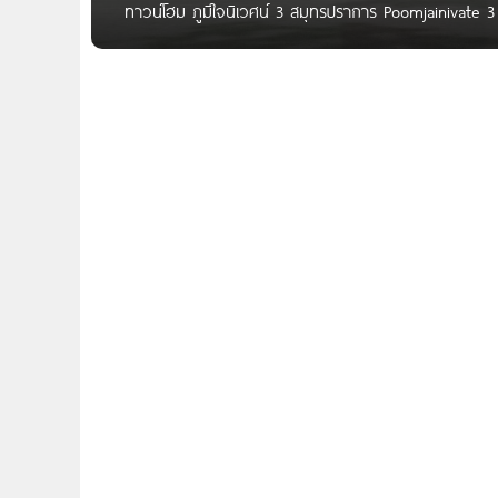
ทาวน์โฮม ภูมิใจนิเวศน์ 3 สมุทรปราการ Poomjainivate 3 ภู
คัดสรร และเลือกใช้วัสดุที่มีคุณภาพที่เหนือกว่า ร่มรื่นกั
ได้ เริ่ม 899,000 บาท ชื่อโครงการ ภูมิใจนิเวศน์ 3 สมุ
แลนด์ จำกัด ลักษณะโครงการ ทาวน์โฮม