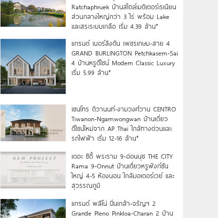
Ratchaphruek บ้านสไตล์เมดิเตอร์เรเนียน
ส่วนกลางใหญ่กว่า 3 ไร่ พร้อม Lake
และสระระบบเกลือ เริ่ม 4.39 ล้าน*
แกรนด์ เบอร์ลิงตัน เพชรเกษม-สาย 4
GRAND BURLINGTON Petchkasem-Sai
4 บ้านหรูดีไซน์ Modern Classic Luxury
เริ่ม 5.99 ล้าน*
เซนโทร ติวานนท์-งามวงศ์วาน CENTRO
Tiwanon-Ngamwongwan บ้านเดี่ยว
ดีไซน์ใหม่จาก AP Thai ใกล้ทางด่วนและ
รถไฟฟ้า เริ่ม 12-16 ล้าน*
เดอะ ซิตี้ พระราม 9-อ่อนนุช THE CITY
Rama 9-Onnut บ้านเดี่ยวหรูฟังก์ชัน
ใหญ่ 4-5 ห้องนอน ใกล้มอเตอร์เวย์ และ
สุวรรณภูมิ
แกรนด์ พลีโน่ ปิ่นเกล้า-จรัญฯ 2
Grande Pleno Pinkloa-Charan 2 บ้าน