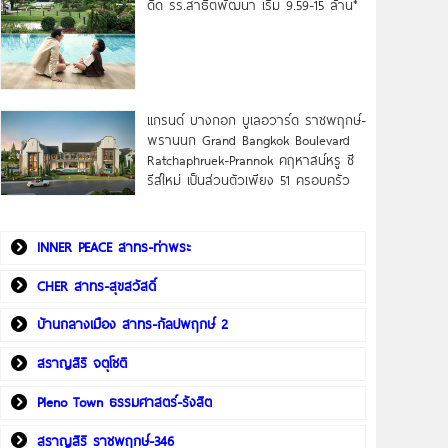
ดิด รร.สาธิตพัฒนา เริ่ม 9.59-15 ล้าน*
แกรนด์ บางกอก บูเลอวาร์ด ราชพฤกษ์-
พรานนก Grand Bangkok Boulevard
Ratchaphruek-Prannok คฤหาสน์หรู ซี
รีส์ใหม่ เป็นส่วนตัวเพียง 51 ครอบครัว
INNER PEACE สาทร-ท่าพระ
CHER สาทร-สุขสวัสดิ์
บ้านกลางเมือง สาทร-กัลปพฤกษ์ 2
สราญสิริ จตุโชติ
Pleno Town ธรรมศาสตร์-รังสิต
สราญสิริ ราชพฤกษ์-346