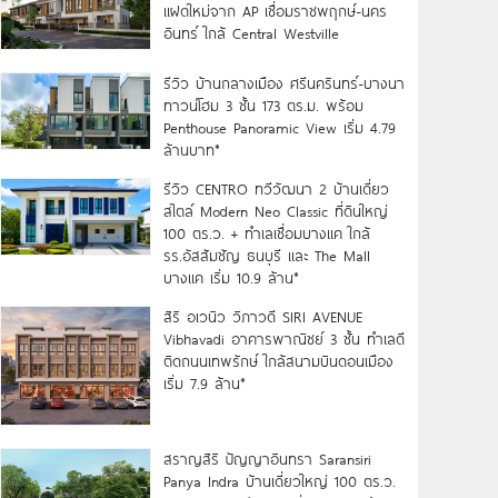
แฝดใหม่จาก AP เชื่อมราชพฤกษ์-นคร
อินทร์ ใกล้ Central Westville
รีวิว บ้านกลางเมือง ศรีนครินทร์-บางนา
ทาวน์โฮม 3 ชั้น 173 ตร.ม. พร้อม
Penthouse Panoramic View เริ่ม 4.79
ล้านบาท*
รีวิว CENTRO ทวีวัฒนา 2 บ้านเดี่ยว
สไตล์ Modern Neo Classic ที่ดินใหญ่
100 ตร.ว. + ทำเลเชื่อมบางแค ใกล้
รร.อัสสัมชัญ ธนบุรี และ The Mall
บางแค เริ่ม 10.9 ล้าน*
สิริ อเวนิว วิภาวดี SIRI AVENUE
Vibhavadi อาคารพาณิชย์ 3 ชั้น ทำเลดี
ติดถนนเทพรักษ์ ใกล้สนามบินดอนเมือง
เริ่ม 7.9 ล้าน*
สราญสิริ ปัญญาอินทรา Saransiri
Panya Indra บ้านเดี่ยวใหญ่ 100 ตร.ว.