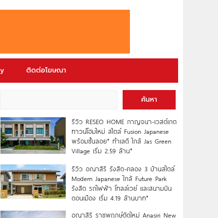
ry
ติดต่อโฆษณา
ค้นหา
รีวิว RESEO HOME กาญจนา-เวสต์เกต
ทาวน์โฮมใหม่ สไตล์ Fusion Japanese
พร้อมชั้นลอย* ทำเลดี ใกล้ Jas Green
Village เริ่ม 2.59 ล้าน*
รีวิว อณาสิริ รังสิต-คลอง 3 บ้านสไตล์
Modern Japanese ใกล้ Future Park
รังสิต รถไฟฟ้า โทลล์เวย์ และสนามบิน
ดอนเมือง เริ่ม 4.19 ล้านบาท*
อณาสิริ ราชพฤกษ์ตัดใหม่ Anasiri New