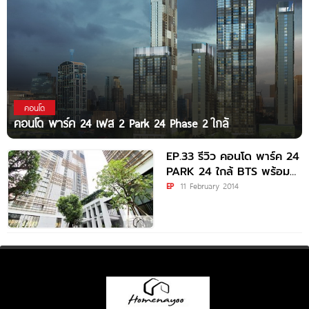
คอนโด
คอนโด พาร์ค 24 เฟส 2 Park 24 Phase 2 ใกล้
EP.33 รีวิว คอนโด พาร์ค 24
PARK 24 ใกล้ BTS พร้อม
พงษ์
EP
11 February 2014