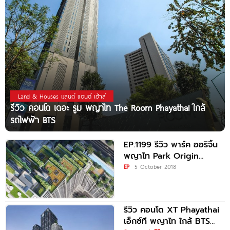
Land & Houses แลนด์ แอนด์ เฮ้าส์
รีวิว คอนโด เดอะ รูม พญาไท The Room Phayathai ใกล้
รถไฟฟ้า BTS
EP.1199 รีวิว พาร์ค ออริจิ้น
พญาไท Park Origin
Phayathai ใกล้ BTS
EP
5 October 2018
รีวิว คอนโด XT Phayathai
เอ็กซ์ที พญาไท ใกล้ BTS