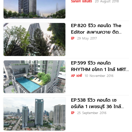
พญาไท /
Sansiri แสนสิริ
20 August 2018
EP.820 รีวิว คอนโด The
Editor สะพานควาย ติด
รถไฟฟ้า BTS สะพานควาย
EP
29 May 2017
EP.599 รีวิว คอนโด
RHYTHM อโศก 1 ใกล้ MRT
พระราม 9,
AP เอพี
10 November 2016
EP.538 รีวิว คอนโด เซ
อร์เคิล 1 เพชรบุรี 36 ใกล้
รถไฟฟ้า MRT เพชรบุรี,
EP
25 September 2016