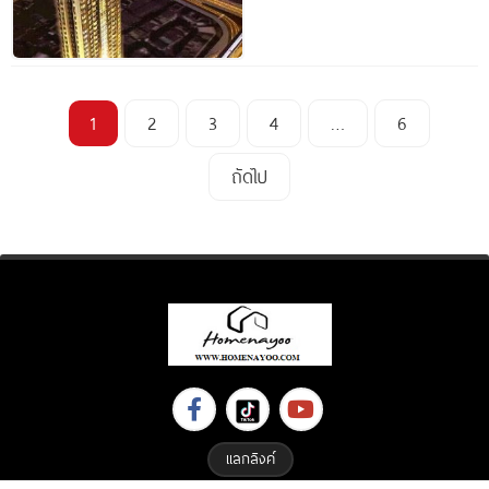
1
2
3
4
…
6
ถัดไป
แลกลิงค์