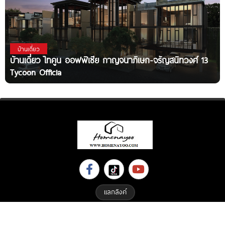
บ้านเดี่ยว
บ้านเดี่ยว ไทคูน ออฟฟิเซีย กาญจนาภิเษก-จรัญสนิทวงศ์ 13
Tycoon Officia
แลกลิงค์