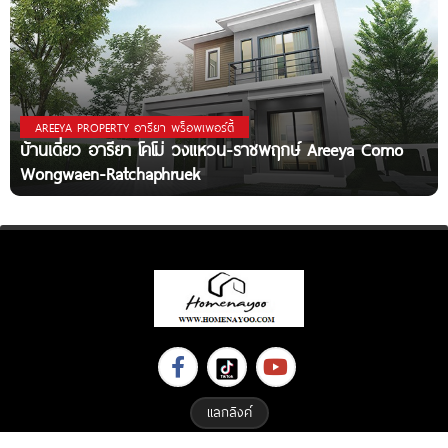
AREEYA PROPERTY อารียา พร็อพเพอร์ตี้
บ้านเดี่ยว อารียา โคโม่ วงแหวน-ราชพฤกษ์ Areeya Como
Wongwaen-Ratchaphruek
แลกลิงค์