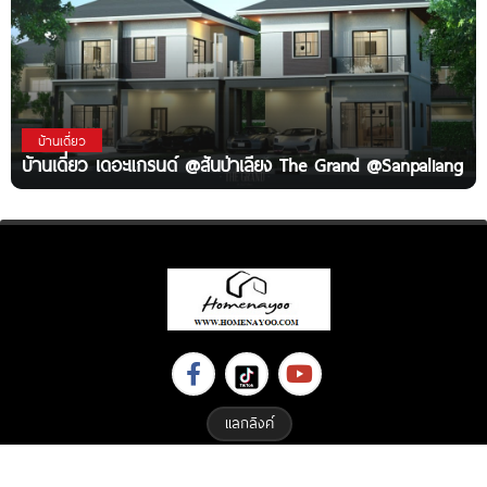
บ้านเดี่ยว
บ้านเดี่ยว เดอะแกรนด์ @สันป่าเลียง The Grand @Sanpaliang
แลกลิงค์