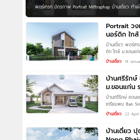
พอร์เทรท มิตรภาพ Portrait Mittraphap บ้านเดี่ยว ทำเลใ
มิตรภาพ บ้านเดี่ยวหรูโครงการใหม่ จาก พิมานกรุ๊ป โครง
สินค้าอย่าง Lotus’s และ Makro สะดวกสบายสำหรับการจั
Portrait วง
ทุกไลฟ์สไตล์ ไม่ว่าจะเป็นการพักผ่อนหรือการใช้ชีวิตในทุ
นอร์ดิก ใกล
บ้านเดี่ยว พอร์เ
ดิก ใกล้ ม.ขอนแก่
บริษัท อีสานพิมาน
บ้านเดี่ยว
14 Janu
และบรรยากาศเงีย
มากมาย ไม่ว่าจะเ
บ้านศรีรักษ
ม.ขอนแก่น ร
บ้านศรีรักษ์ ขอน
เตรียมพบ Ban Srir
ทำเลดี เดินทางเข้
บ้านเดี่ยว
22 Apri
อำนวยความสะดวกอื
บ้านเดี่ยว
Nong Phai-