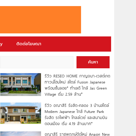
ry
ติดต่อโฆษณา
ค้นหา
รีวิว RESEO HOME กาญจนา-เวสต์เกต
ทาวน์โฮมใหม่ สไตล์ Fusion Japanese
พร้อมชั้นลอย* ทำเลดี ใกล้ Jas Green
Village เริ่ม 2.59 ล้าน*
รีวิว อณาสิริ รังสิต-คลอง 3 บ้านสไตล์
Modern Japanese ใกล้ Future Park
รังสิต รถไฟฟ้า โทลล์เวย์ และสนามบิน
ดอนเมือง เริ่ม 4.19 ล้านบาท*
อณาสิริ ราชพฤกษ์ตัดใหม่ Anasiri New