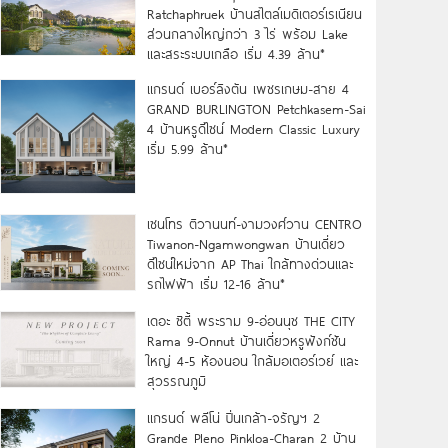
Ratchaphruek บ้านสไตล์เมดิเตอร์เรเนียน
ส่วนกลางใหญ่กว่า 3 ไร่ พร้อม Lake
และสระระบบเกลือ เริ่ม 4.39 ล้าน*
แกรนด์ เบอร์ลิงตัน เพชรเกษม-สาย 4
GRAND BURLINGTON Petchkasem-Sai
4 บ้านหรูดีไซน์ Modern Classic Luxury
เริ่ม 5.99 ล้าน*
เซนโทร ติวานนท์-งามวงศ์วาน CENTRO
Tiwanon-Ngamwongwan บ้านเดี่ยว
ดีไซน์ใหม่จาก AP Thai ใกล้ทางด่วนและ
รถไฟฟ้า เริ่ม 12-16 ล้าน*
เดอะ ซิตี้ พระราม 9-อ่อนนุช THE CITY
Rama 9-Onnut บ้านเดี่ยวหรูฟังก์ชัน
ใหญ่ 4-5 ห้องนอน ใกล้มอเตอร์เวย์ และ
สุวรรณภูมิ
แกรนด์ พลีโน่ ปิ่นเกล้า-จรัญฯ 2
Grande Pleno Pinkloa-Charan 2 บ้าน