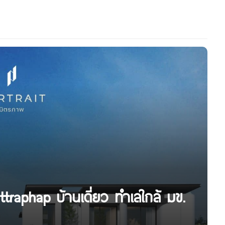
ttraphap บ้านเดี่ยว ทำเลใกล้ มข.