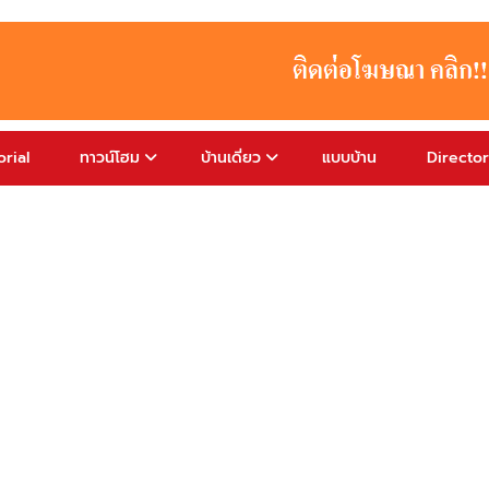
rial
ทาวน์โฮม
บ้านเดี่ยว
แบบบ้าน
Directo