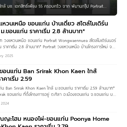
กล้ มข. เอกสิทธิ์เพียง 55 ครอบครัว จาก พิมานกรุ๊ป Portrait
การตั้งอยู่ในทำเลทองโซนมหาวิทยาลัยขอนแก่น ใกล้กับห้างสรรพ
บจ่ายใช้สอย อีกทั้งยังรายล้อมด้วยร้านอาหารมากมาย ตอบโจทย์
แหวนเหนือ ขอนแก่น บ้านเดี่ยว สไตล์โมเดิร์น
ก ๆ วัน มาพร้อมกับฟังก์ชันฝ้าเพดานสูงกว่า 6
้ ม.ขอนแก่น ราคาเริ่ม 2.8 ล้านบาท*
ทรท วงแหวนเหนือ ขอนแก่น Portrait Wongwaennuea สไตล์โมเดิร์นนอร์
น ราคาเริ่ม 2.8 ล้านบาท* Portrait วงแหวนเหนือ บ้านโครงการใหม่ จาก
กรุ๊ป จำกัด โครงการตั้งอยู่ ต.ศิลา อ.เมืองขอนแก่น จ.ขอนแก่น ทำเล
ary 2025
บสงบ แต่ยังคงความสะดวกสบายด้วยการอยู่ใกล้สิ่งอำนวยความสะดวก
ป็น ตลาด, ห้างสรรพสินค้า, สถานศึกษา และโรงพยาบาล
์ ขอนแก่น Ban Srirak Khon Kaen ใกล้
าคาเริ่ม 2.59
แก่น Ban Srirak Khon Kaen ใกล้ ม.ขอนแก่น ราคาเริ่ม 2.59 ล้านบาท*
ak ขอนแก่น ที่ตั้งโครงการอยู่ ต.ศิลา อ.เมืองขอนแก่น จ.ขอนแก่น บน
าสู่ใจกลางเมืองได้สะดวก ใกล้สถานที่ราชการ, ตลาดสด รวมถึงแหล่ง
l 2024
่น ๆ เช่น Lotus’s ขอนแก่น 2, ตลาดหนองไผ่ศิลา,
 ปุณญะโฮม หนองไผ่-ขอนแก่น Poonya Home
Khon Kaen ราคาเริ่ม 2.79