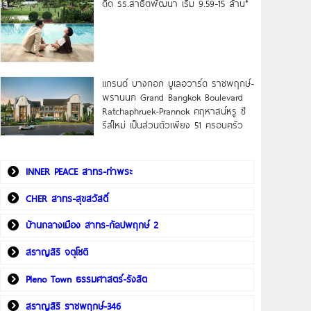
ดิด รร.สาธิตพัฒนา เริ่ม 9.59-15 ล้าน*
แกรนด์ บางกอก บูเลอวาร์ด ราชพฤกษ์-
พรานนก Grand Bangkok Boulevard
Ratchaphruek-Prannok คฤหาสน์หรู ซี
รีส์ใหม่ เป็นส่วนตัวเพียง 51 ครอบครัว
INNER PEACE สาทร-ท่าพระ
CHER สาทร-สุขสวัสดิ์
บ้านกลางเมือง สาทร-กัลปพฤกษ์ 2
สราญสิริ จตุโชติ
Pleno Town ธรรมศาสตร์-รังสิต
สราญสิริ ราชพฤกษ์-346