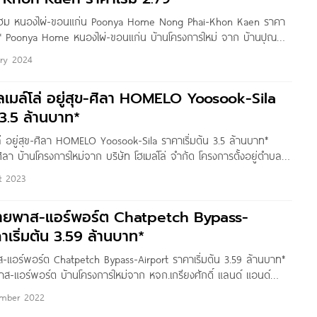
ะโฮม หนองไผ่-ขอนแก่น Poonya Home Nong Phai-Khon Kaen ราคา
าท* Poonya Home หนองไผ่-ขอนแก่น บ้านโครงการใหม่ จาก บ้านปุณญะ
ู่ ต.ศิลา อ.เมืองขอนแก่น จ.ขอนแก่น ใกล้แหล่งชุมชน เดินทางสะดวก
ary 2024
รภาพ, ถนนเลี่ยงเมืองขอนแก่น และสนามบินขอนแก่น และห่างจาก
เมล์โล่ อยู่สุข-ศิลา HOMELO Yoosook-Sila
 3.5 ล้านบาท*
่ อยู่สุข-ศิลา HOMELO Yoosook-Sila ราคาเริ่มต้น 3.5 ล้านบาท*
ลา บ้านโครงการใหม่จาก บริษัท โฮเมล์โล่ จำกัด โครงการตั้งอยู่ตำบล
ก่น จ.ขอนแก่น บนทำเลที่สะดวกทุกการเดินทาง ใกล้ถนนมิตรภาพ เพียง
t 2023
ไปสถานที่สำคัญต่าง ๆ ก็สะดวก ใกล้ห้างสรรพสินค้า Lotus’s ขอนแก่น
ายพาส-แอร์พอร์ต Chatpetch Bypass-
าเริ่มต้น 3.59 ล้านบาท*
แอร์พอร์ต Chatpetch Bypass-Airport ราคาเริ่มต้น 3.59 ล้านบาท*
-แอร์พอร์ต บ้านโครงการใหม่จาก หจก.เกรียงศักดิ์ แลนด์ แอนด์
ารตั้งอยู่ตำบลศิลา อ.เมืองขอนแก่น จ.ขอนแก่น โครงการตั้งอยู่ใกล้
ember 2022
ลางเมืองขอนแก่น รายล้อมด้วยสิ่งอำนวยความสะดวกครบครัน ทั้งสถาน