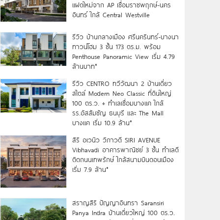
แฝดใหม่จาก AP เชื่อมราชพฤกษ์-นคร
อินทร์ ใกล้ Central Westville
รีวิว บ้านกลางเมือง ศรีนครินทร์-บางนา
ทาวน์โฮม 3 ชั้น 173 ตร.ม. พร้อม
Penthouse Panoramic View เริ่ม 4.79
ล้านบาท*
รีวิว CENTRO ทวีวัฒนา 2 บ้านเดี่ยว
สไตล์ Modern Neo Classic ที่ดินใหญ่
100 ตร.ว. + ทำเลเชื่อมบางแค ใกล้
รร.อัสสัมชัญ ธนบุรี และ The Mall
บางแค เริ่ม 10.9 ล้าน*
สิริ อเวนิว วิภาวดี SIRI AVENUE
Vibhavadi อาคารพาณิชย์ 3 ชั้น ทำเลดี
ติดถนนเทพรักษ์ ใกล้สนามบินดอนเมือง
เริ่ม 7.9 ล้าน*
สราญสิริ ปัญญาอินทรา Saransiri
Panya Indra บ้านเดี่ยวใหญ่ 100 ตร.ว.