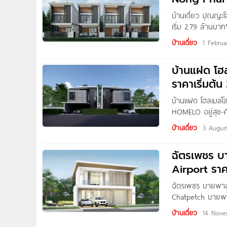
บ้านเดี่ยว ปุณญ
เริ่ม 2.79 ล้านบ
โฮม โครงการตั้งอย
บ้านเดี่ยว
1 Febru
สบาย ใกล้ถนนมิต
Lotus’s go fresh
บ้านแฝด โฮล
ราคาเริ่มต้น
บ้านแฝด โฮลเมล์โล
HOMELO อยู่สุข-ศิ
ศิลา อ.เมืองขอนแ
บ้านเดี่ยว
3 Augus
2 นาที* จะเดินทาง
2 เพียง
ฉัตรเพชร บ
Airport ราค
ฉัตรเพชร บายพาส-
Chatpetch บายพาส
เฮ้าส์ 2003 โครงก
บ้านเดี่ยว
14 Nov
สนามบิน ใกล้ใจก