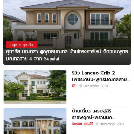
Supalai ศุภาลัย
ศุภาลัย มณฑลา @พุทธมณฑล บ้านโครงการใหม่ ติดถนนพุทธ
มณฑลสาย 4 จาก Supalai
รีวิว Lanceo Crib 2
เพชรเกษม-พุทธมณฑลสาย
4 บ้านแฝดและบ้านเดี่ยวสไตล์
EP
26 December 2024
French Colonial ทำเลดี
บ้านเดี่ยว เศรษฐสิริ
ราชพฤกษ์-พรานนก
Setthasiri Ratchapruek-
Sansiri แสนสิริ
8 November 2024
Phran Nok ใกล้ รพ.ศิริราช