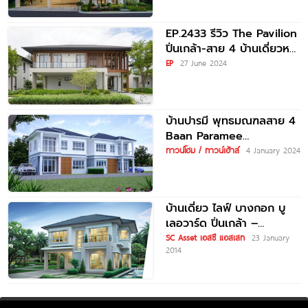
ราคาเริ่มต้น 29-45
EP.2433 รีวิว The Pavilion
ปิ่นเกล้า-สาย 4 บ้านเดี่ยวหรู
2 ชั้น เอกสิทธิ์เพียง
EP
27 June 2024
บ้านปารมี พุทธมณฑลสาย 4
Baan Paramee
Phutthamonthon Sai 4
ทาวน์โฮม / ทาวน์เฮ้าส์
4 January 2024
เริ่ม 2.55-5.5
บ้านเดี่ยว ไลฟ์ บางกอก บู
เลอวาร์ด ปิ่นเกล้า –
เพชรเกษม LIFE BANGKOK
SC Asset เอสซี แอสเสท
23 January
2014
BOULEVARD