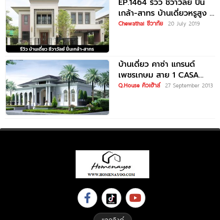
EP.1464 รีวิว ชีวาวัลย์ ปิ่น
เกล้า-สาทร บ้านเดี่ยวหรูสูง 2
ชั้น ราคาเริ่ม 25 –
Chewathai ชีวาทัย
20 July 2019
บ้านเดี่ยว คาซ่า แกรนด์
เพชรเกษม สาย 1 CASA
GRAND Phetkasem
Q.House คิวเฮ้าส์
27 September 2013
แลกลิงค์