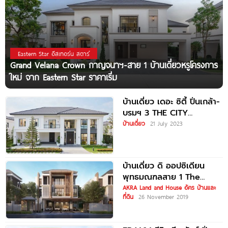
Eastern Star อีสเทอร์น สตาร์
Grand Velana Crown กาญจนาฯ-สาย 1 บ้านเดี่ยวหรูโครงการ
ใหม่ จาก Eastern Star ราคาเริ่ม
บ้านเดี่ยว เดอะ ซิตี้ ปิ่นเกล้า-
บรมฯ 3 THE CITY
Pinklao-Borom 3 ราคาเริ่ม
บ้านเดี่ยว
21 July 2023
ต้น
บ้านเดี่ยว ดิ ออปซิเดียน
พุทธมณฑลสาย 1 The
Obsidian
AKRA Land and House อัคร บ้านและ
ที่ดิน
26 November 2019
Phutthamonthon Sai 1