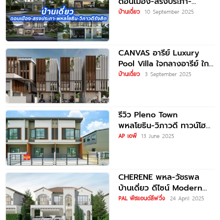
ดอนเมือง-สรงประภา-
พหลโยธิน-วิภาวดีรังสิต
บ้านเดี่ยว
10 September 2025
2025/2568
CANVAS อารีย์ Luxury
Pool Villa ใจกลางอารีย์ ใกล้
รพ.วิมุต และ BTS
บ้านเดี่ยว
3 September 2025
รีวิว Pleno Town
พหลโยธิน-วิภาวดี ทาวน์โฮม
และบ้านแฝด ใจกลางรังสิต
AP เอพี
13 June 2025
คุ้มสุดในโซน Fitness 24 ชม.
CHERENE พหล-วัชรพล
บ้านเดี่ยว ดีไซน์ Modern
Spanish ใกล้ทางด่วนฉลอง
PAL พีซแอนด์ลีฟวิ่ง
24 April 2025
รัช เพียง 5 นาที*