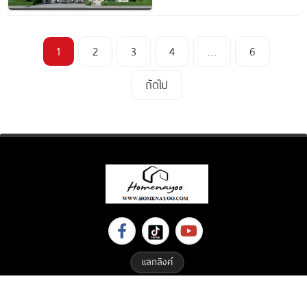
1
2
3
4
…
6
ถัดไป
แลกลิงค์