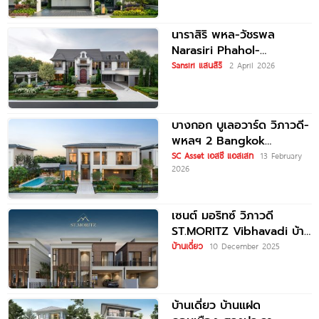
ใหญ่ เริ่ม
นาราสิริ พหล-วัชรพล
Narasiri Phahol-
Watcharapol บ้านเดี่ยวหรู
Sansiri แสนสิริ
2 April 2026
ใจกลางวัชรพล ท่ามกลาง
กลิ่นอายในแบบฝรั่งเศส ราคา
เริ่มต้น 35-90 ล้านบาท*
บางกอก บูเลอวาร์ด วิภาวดี-
พหลฯ 2 Bangkok
Boulevard Vibhavadi-
SC Asset เอสซี แอสเสท
13 February
2026
Phaholyothin 2 บ้านหรูซีรีส์
ใหม่ Pause
เซนต์ มอริทซ์ วิภาวดี
ST.MORITZ Vibhavadi บ้าน
เดี่ยว Pool Villa ในซอย
บ้านเดี่ยว
10 December 2025
วิภาวดีรังสิต 60
บ้านเดี่ยว บ้านแฝด