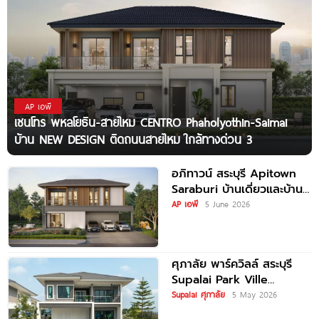
AP เอพี
เซนโทร พหลโยธิน-สายไหม CENTRO Phaholyothin-Saimai
บ้าน NEW DESIGN ติดถนนสายไหม ใกล้ทางด่วน 3
อภิทาวน์ สระบุรี Apitown
Saraburi บ้านเดี่ยวและบ้าน
แฝด ฟังก์ชันใหญ่ ทำเลติด
AP เอพี
5 June 2026
ถนนพหลโยธิน ใกล้ Big C
ศุภาลัย พาร์ควิลล์ สระบุรี
Supalai Park Ville
Saraburi บ้านเดี่ยวและบ้าน
Supalai ศุภาลัย
5 May 2026
แฝดซีรีส์ใหม่ บนทำเลติดถนน