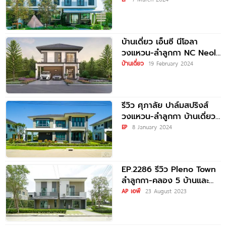
และบ้านเดี่ยว บรรยากาศ
Camping Ville ใกล้
ทางด่วน และรถไฟฟ้าสายสี
เขียว
บ้านเดี่ยว เอ็นซี นีโอลา
วงแหวน-ลำลูกกา NC Neola
Wongwaen-Lamlukka เริ่ม
บ้านเดี่ยว
19 February 2024
4.39 ล้านบาท*
รีวิว ศุภาลัย ปาล์มสปริงส์
วงแหวน-ลำลูกกา บ้านเดี่ยว
หรูสไตล์ Tropical Modern
EP
8 January 2024
ประหยัดพลังงานติด Solar
Cell
EP.2286 รีวิว Pleno Town
ลำลูกกา-คลอง 5 บ้านและ
ทาวน์โฮม ติดถนนใหญ่ ใกล้
AP เอพี
23 August 2023
ทางด่วนวงแหวนฯ เริ่ม