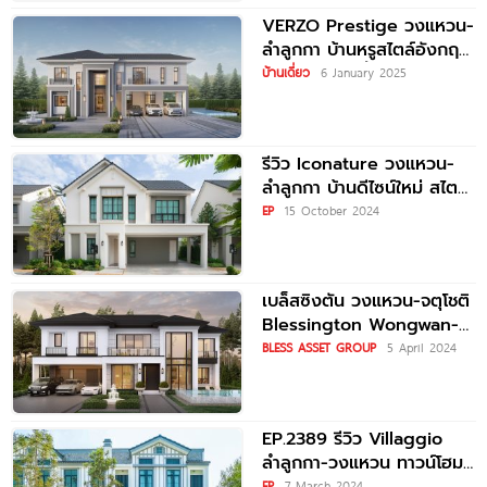
VERZO Prestige วงแหวน-
ลำลูกกา บ้านหรูสไตล์อังกฤษ
พร้อมสระว่ายน้ำ บนที่ดินกว่า
บ้านเดี่ยว
6 January 2025
120 ตร.ว. เอกสิทธิ์เพียง 8
รีวิว Iconature วงแหวน-
ลำลูกกา บ้านดีไซน์ใหม่ สไตล์
Modern English กับ
EP
15 October 2024
ฟังก์ชันบ้านที่เข้าใจชีวิต เชื่อม
ต่อทำเลเมือง ใกล้ทางด่วน
เบล็สซิงตัน วงแหวน-จตุโชติ
Blessington Wongwan-
Chatuchot บ้านเดี่ยวหรูพูล
BLESS ASSET GROUP
5 April 2024
วิลล่า Modern Irish
Classic Style เอกสิทธิ์เพียง
EP.2389 รีวิว Villaggio
ลำลูกกา-วงแหวน ทาวน์โฮม
EP
7 March 2024