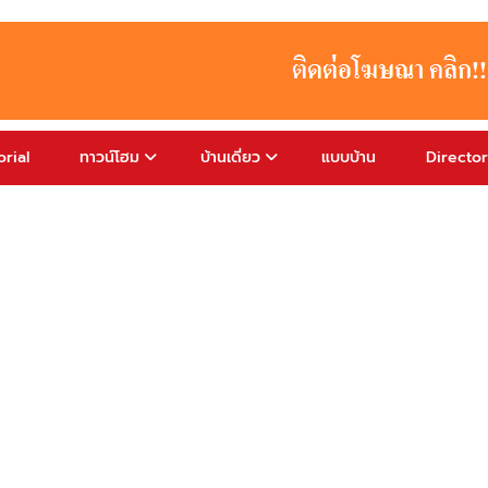
rial
ทาวน์โฮม
บ้านเดี่ยว
แบบบ้าน
Directo