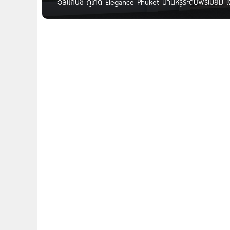
อิลิแกนซ์ ภูเก็ต Elegance Phuket บ้านหรูระดับพรีเมียม 
ทองใจกลางเมืองผืนสุดท้ายในสังคมส่วนตัว เพียง 30 ยูนิ
หลักได้หลายเส้นทาง ถนนศักดิเดช ซอย1-ถนนท่าแครง (หน้าส
Elegance Phuket เจ้าของโครงการ บริษัท