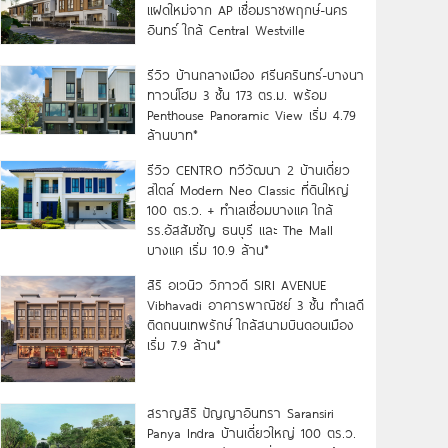
แฝดใหม่จาก AP เชื่อมราชพฤกษ์-นคร
อินทร์ ใกล้ Central Westville
รีวิว บ้านกลางเมือง ศรีนครินทร์-บางนา
ทาวน์โฮม 3 ชั้น 173 ตร.ม. พร้อม
Penthouse Panoramic View เริ่ม 4.79
ล้านบาท*
รีวิว CENTRO ทวีวัฒนา 2 บ้านเดี่ยว
สไตล์ Modern Neo Classic ที่ดินใหญ่
100 ตร.ว. + ทำเลเชื่อมบางแค ใกล้
รร.อัสสัมชัญ ธนบุรี และ The Mall
บางแค เริ่ม 10.9 ล้าน*
สิริ อเวนิว วิภาวดี SIRI AVENUE
Vibhavadi อาคารพาณิชย์ 3 ชั้น ทำเลดี
ติดถนนเทพรักษ์ ใกล้สนามบินดอนเมือง
เริ่ม 7.9 ล้าน*
สราญสิริ ปัญญาอินทรา Saransiri
Panya Indra บ้านเดี่ยวใหญ่ 100 ตร.ว.