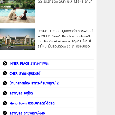
ดิด รร.สาธิตพัฒนา เริ่ม 9.59-15 ล้าน*
แกรนด์ บางกอก บูเลอวาร์ด ราชพฤกษ์-
พรานนก Grand Bangkok Boulevard
Ratchaphruek-Prannok คฤหาสน์หรู ซี
รีส์ใหม่ เป็นส่วนตัวเพียง 51 ครอบครัว
INNER PEACE สาทร-ท่าพระ
CHER สาทร-สุขสวัสดิ์
บ้านกลางเมือง สาทร-กัลปพฤกษ์ 2
สราญสิริ จตุโชติ
Pleno Town ธรรมศาสตร์-รังสิต
สราญสิริ ราชพฤกษ์-346