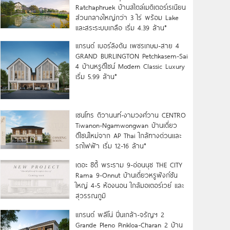
Ratchaphruek บ้านสไตล์เมดิเตอร์เรเนียน
ส่วนกลางใหญ่กว่า 3 ไร่ พร้อม Lake
และสระระบบเกลือ เริ่ม 4.39 ล้าน*
แกรนด์ เบอร์ลิงตัน เพชรเกษม-สาย 4
GRAND BURLINGTON Petchkasem-Sai
4 บ้านหรูดีไซน์ Modern Classic Luxury
เริ่ม 5.99 ล้าน*
เซนโทร ติวานนท์-งามวงศ์วาน CENTRO
Tiwanon-Ngamwongwan บ้านเดี่ยว
ดีไซน์ใหม่จาก AP Thai ใกล้ทางด่วนและ
รถไฟฟ้า เริ่ม 12-16 ล้าน*
เดอะ ซิตี้ พระราม 9-อ่อนนุช THE CITY
Rama 9-Onnut บ้านเดี่ยวหรูฟังก์ชัน
ใหญ่ 4-5 ห้องนอน ใกล้มอเตอร์เวย์ และ
สุวรรณภูมิ
แกรนด์ พลีโน่ ปิ่นเกล้า-จรัญฯ 2
Grande Pleno Pinkloa-Charan 2 บ้าน