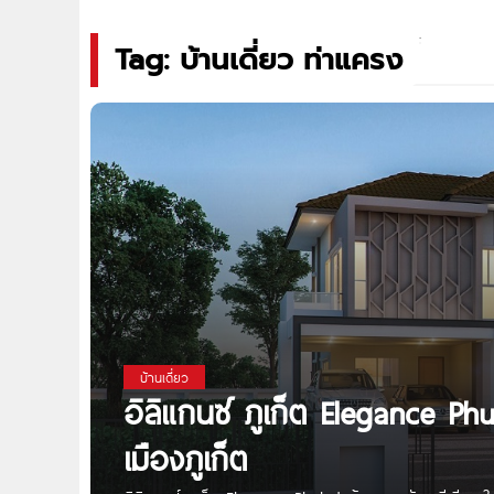
Tag: บ้านเดี่ยว ท่าแครง
บ้านเดี่ยว
อิลิแกนซ์ ภูเก็ต Elegance Ph
เมืองภูเก็ต