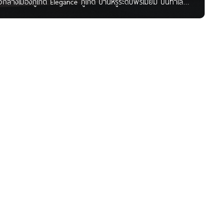
ใจกลางเมืองภูเก็ต Elegance ภูเก็ต บ้านหรูระดับพรีเมียม บนทำเล
ต ให้ความสะดวกสบาย ที่สะท้อนสไตล์ชีวิตคนเมือง เชื่อมต่อถนน
วนหลวง ร.9) เริ่มต้น 6.49 ลบ.* ชื่อโครงการ อิลิแกนซ์ ภูเก็ต