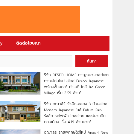
ry
ติดต่อโฆษณา
ค้นหา
รีวิว RESEO HOME กาญจนา-เวสต์เกต
ทาวน์โฮมใหม่ สไตล์ Fusion Japanese
พร้อมชั้นลอย* ทำเลดี ใกล้ Jas Green
Village เริ่ม 2.59 ล้าน*
รีวิว อณาสิริ รังสิต-คลอง 3 บ้านสไตล์
Modern Japanese ใกล้ Future Park
รังสิต รถไฟฟ้า โทลล์เวย์ และสนามบิน
ดอนเมือง เริ่ม 4.19 ล้านบาท*
อณาสิริ ราชพฤกษ์ตัดใหม่ Anasiri New