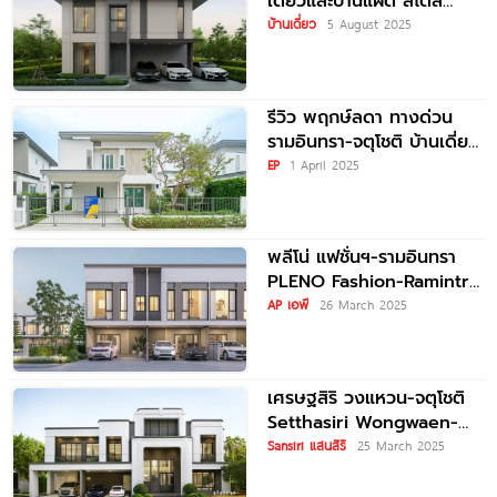
เดี่ยวและบ้านแฝด สไตล์
Urban Brutalist ใกล้
บ้านเดี่ยว
5 August 2025
รถไฟฟ้าสายสีชมพู สถานี
บางชัน ราคาเริ่ม 6.8
รีวิว พฤกษ์ลดา ทางด่วน
รามอินทรา-จตุโชติ บ้านเดี่ยว
สไตล์ Modern Japanese
EP
1 April 2025
ดีไซน์ใหม่พร้อม Double
Master Bedroom
พลีโน่ แฟชั่นฯ-รามอินทรา
PLENO Fashion-Ramintra
ทาวน์โฮมและบ้าแนวคิดใหม่
AP เอพี
26 March 2025
จาก AP ใกล้แฟชั่นไอส์แลนด์
และรถไฟฟ้าสายสีชมพู เริ่ม
2.89
เศรษฐสิริ วงแหวน-จตุโชติ
Setthasiri Wongwaen-
Chatucho บ้านสไตล์
Sansiri แสนสิริ
25 March 2025
Modern Art Deco ใกล้
ทางด่วนรามอินทรา-