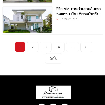
อาจณรงค์
รีวิว vie ทางด่วนรามอินทรา-
วงแหวน บ้านเดี่ยวหน้ากว้าง
ใกล้ทางด่วนฉลองรัช (ด่าน
EP
7 March 2025
จตุโชติ) เพียง 6 นาที*
1
2
3
4
…
8
ถัดไป