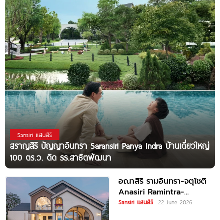
Sansiri แสนสิริ
สราญสิริ ปัญญาอินทรา Saransiri Panya Indra บ้านเดี่ยวใหญ่
100 ตร.ว. ดิด รร.สาธิตพัฒนา
อณาสิริ รามอินทรา-จตุโชติ
Anasiri Ramintra-
Chatuchot บ้านเดี่ยว
Sansiri แสนสิริ
22 June 2026
Modern Barn House ใกล้