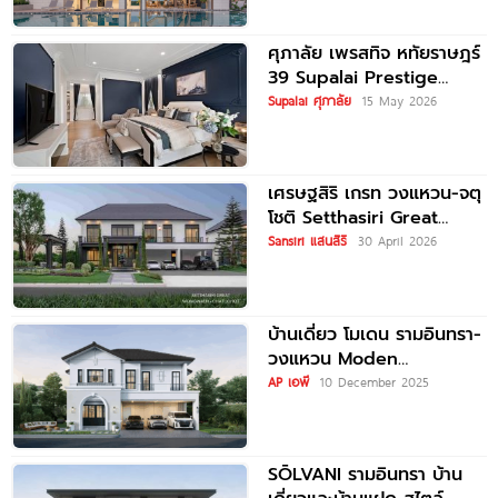
ทางด่วน 2
ศุภาลัย เพรสทิจ หทัยราษฎร์
39 Supalai Prestige
Hathairat 39
Supalai ศุภาลัย
15 May 2026
เศรษฐสิริ เกรท วงแหวน-จตุ
โชติ Setthasiri Great
Wongwaen-Chatuchot
Sansiri แสนสิริ
30 April 2026
บ้านเดี่ยวสไตล์เบอร์ลิน ที่ดิน
100 ตร.ว.
บ้านเดี่ยว โมเดน รามอินทรา-
วงแหวน Moden
Ramintra-Wongwaen
AP เอพี
10 December 2025
เพียง 5 นาที* ถึงทางด่วน
และวงแหวน ราคาเริ่ม
SŌLVANI รามอินทรา บ้าน