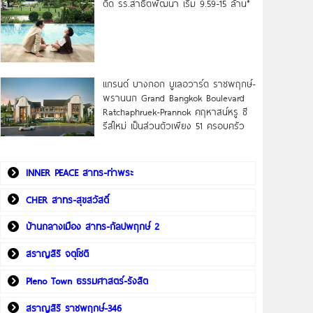
ดิด รร.สาธิตพัฒนา เริ่ม 9.59-15 ล้าน*
แกรนด์ บางกอก บูเลอวาร์ด ราชพฤกษ์-
พรานนก Grand Bangkok Boulevard
Ratchaphruek-Prannok คฤหาสน์หรู ซี
รีส์ใหม่ เป็นส่วนตัวเพียง 51 ครอบครัว
INNER PEACE สาทร-ท่าพระ
CHER สาทร-สุขสวัสดิ์
บ้านกลางเมือง สาทร-กัลปพฤกษ์ 2
สราญสิริ จตุโชติ
Pleno Town ธรรมศาสตร์-รังสิต
สราญสิริ ราชพฤกษ์-346