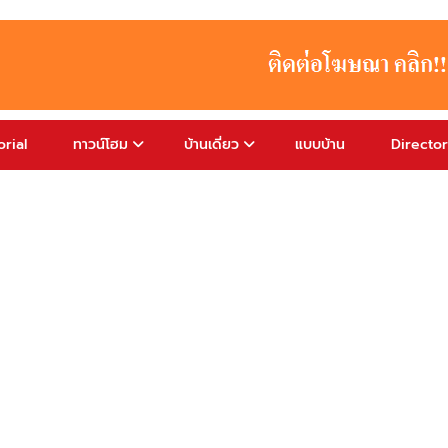
rial
ทาวน์โฮม
บ้านเดี่ยว
แบบบ้าน
Directo