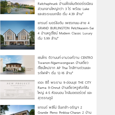
Ratchaphruek บ้านสไตล์เมดิเตอร์เรเนียน
ส่วนกลางใหญ่กว่า 3 ไร่ พร้อม Lake
และสระระบบเกลือ เริ่ม 4.39 ล้าน*
แกรนด์ เบอร์ลิงตัน เพชรเกษม-สาย 4
GRAND BURLINGTON Petchkasem-Sai
4 บ้านหรูดีไซน์ Modern Classic Luxury
เริ่ม 5.99 ล้าน*
เซนโทร ติวานนท์-งามวงศ์วาน CENTRO
Tiwanon-Ngamwongwan บ้านเดี่ยว
ดีไซน์ใหม่จาก AP Thai ใกล้ทางด่วนและ
รถไฟฟ้า เริ่ม 12-16 ล้าน*
เดอะ ซิตี้ พระราม 9-อ่อนนุช THE CITY
Rama 9-Onnut บ้านเดี่ยวหรูฟังก์ชัน
ใหญ่ 4-5 ห้องนอน ใกล้มอเตอร์เวย์ และ
สุวรรณภูมิ
แกรนด์ พลีโน่ ปิ่นเกล้า-จรัญฯ 2
Grande Pleno Pinkloa-Charan 2 บ้าน