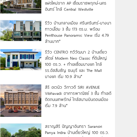
แฝดใหม่จาก AP เชื่อมราชพฤกษ์-นคร
อินทร์ ใกล้ Central Westville
รีวิว บ้านกลางเมือง ศรีนครินทร์-บางนา
ทาวน์โฮม 3 ชั้น 173 ตร.ม. พร้อม
Penthouse Panoramic View เริ่ม 4.79
ล้านบาท*
รีวิว CENTRO ทวีวัฒนา 2 บ้านเดี่ยว
สไตล์ Modern Neo Classic ที่ดินใหญ่
100 ตร.ว. + ทำเลเชื่อมบางแค ใกล้
รร.อัสสัมชัญ ธนบุรี และ The Mall
บางแค เริ่ม 10.9 ล้าน*
สิริ อเวนิว วิภาวดี SIRI AVENUE
Vibhavadi อาคารพาณิชย์ 3 ชั้น ทำเลดี
ติดถนนเทพรักษ์ ใกล้สนามบินดอนเมือง
เริ่ม 7.9 ล้าน*
สราญสิริ ปัญญาอินทรา Saransiri
Panya Indra บ้านเดี่ยวใหญ่ 100 ตร.ว.