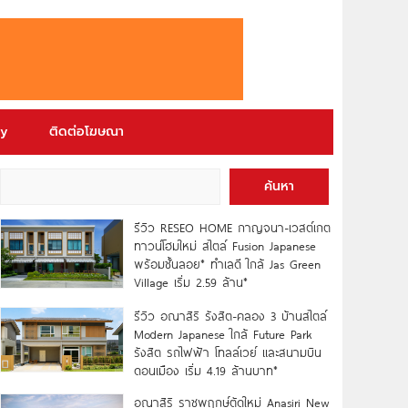
ry
ติดต่อโฆษณา
ค้นหา
รีวิว RESEO HOME กาญจนา-เวสต์เกต
ทาวน์โฮมใหม่ สไตล์ Fusion Japanese
พร้อมชั้นลอย* ทำเลดี ใกล้ Jas Green
Village เริ่ม 2.59 ล้าน*
รีวิว อณาสิริ รังสิต-คลอง 3 บ้านสไตล์
Modern Japanese ใกล้ Future Park
รังสิต รถไฟฟ้า โทลล์เวย์ และสนามบิน
ดอนเมือง เริ่ม 4.19 ล้านบาท*
อณาสิริ ราชพฤกษ์ตัดใหม่ Anasiri New