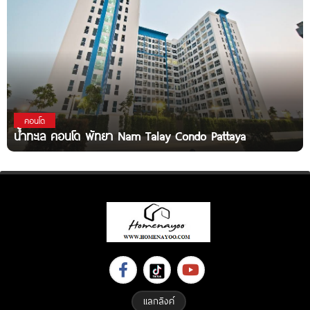
คอนโด
น้ำทะเล คอนโด พัทยา Nam Talay Condo Pattaya
แลกลิงค์