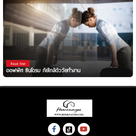
Read Me!
ออฟฟิศ ซินโดรม ภัยใกล้ตัววัยทำงาน