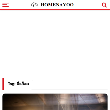
Tag: นิ้วล็อค