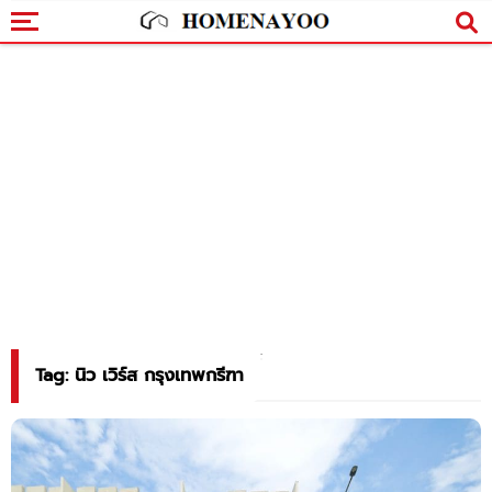
Tag: นิว เวิร์ส กรุงเทพกรีฑา