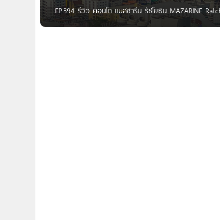
EP.394 รีวิว คอนโด แมสซารีน รัชโยธิน MAZARINE Ratcha
THAnATH สวัสดีผู้อ่านชาว Homenayoo ทุกคนครับ วันน
อยู่ติดกับถนนพหลโยธิน ตรงปากซอยพหลโยธิน 30 ห่างจ