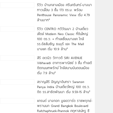
รีวิว บ้านกลางเมือง ศรีนครินทร์-บางนา
ทาวน์โฮม 3 ชั้น 173 ตร.ม. พร้อม
Penthouse Panoramic View เริ่ม 4.79
ล้านบาท*
รีวิว CENTRO ทวีวัฒนา 2 บ้านเดี่ยว
สไตล์ Modern Neo Classic ที่ดินใหญ่
100 ตร.ว. + ทำเลเชื่อมบางแค ใกล้
รร.อัสสัมชัญ ธนบุรี และ The Mall
บางแค เริ่ม 10.9 ล้าน*
สิริ อเวนิว วิภาวดี SIRI AVENUE
Vibhavadi อาคารพาณิชย์ 3 ชั้น ทำเลดี
ติดถนนเทพรักษ์ ใกล้สนามบินดอนเมือง
เริ่ม 7.9 ล้าน*
สราญสิริ ปัญญาอินทรา Saransiri
Panya Indra บ้านเดี่ยวใหญ่ 100 ตร.ว.
ดิด รร.สาธิตพัฒนา เริ่ม 9.59-15 ล้าน*
แกรนด์ บางกอก บูเลอวาร์ด ราชพฤกษ์-
พรานนก Grand Bangkok Boulevard
Ratchaphruek-Prannok คฤหาสน์หรู ซี