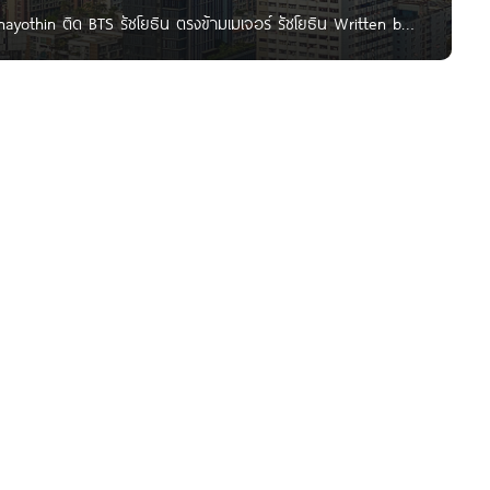
yothin ติด BTS รัชโยธิน ตรงข้ามเมเจอร์ รัชโยธิน Written by :
ี้ผมพามาชมโครงการ Mazarine รัชโยธิน จาก Grand Unity ตั้ง
ากแยกรัชโยธินเพียง 200