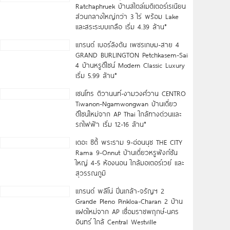
Ratchaphruek บ้านสไตล์เมดิเตอร์เรเนียน
ส่วนกลางใหญ่กว่า 3 ไร่ พร้อม Lake
และสระระบบเกลือ เริ่ม 4.39 ล้าน*
แกรนด์ เบอร์ลิงตัน เพชรเกษม-สาย 4
GRAND BURLINGTON Petchkasem-Sai
4 บ้านหรูดีไซน์ Modern Classic Luxury
เริ่ม 5.99 ล้าน*
เซนโทร ติวานนท์-งามวงศ์วาน CENTRO
Tiwanon-Ngamwongwan บ้านเดี่ยว
ดีไซน์ใหม่จาก AP Thai ใกล้ทางด่วนและ
รถไฟฟ้า เริ่ม 12-16 ล้าน*
เดอะ ซิตี้ พระราม 9-อ่อนนุช THE CITY
Rama 9-Onnut บ้านเดี่ยวหรูฟังก์ชัน
ใหญ่ 4-5 ห้องนอน ใกล้มอเตอร์เวย์ และ
สุวรรณภูมิ
แกรนด์ พลีโน่ ปิ่นเกล้า-จรัญฯ 2
Grande Pleno Pinkloa-Charan 2 บ้าน
แฝดใหม่จาก AP เชื่อมราชพฤกษ์-นคร
อินทร์ ใกล้ Central Westville