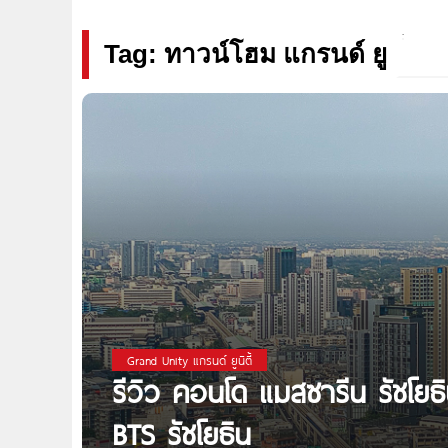
Tag: ทาวน์โฮม แกรนด์ ยู
Grand Unity แกรนด์ ยูนิตี้
รีวิว คอนโด แมสซารีน รัชโย
BTS รัชโยธิน