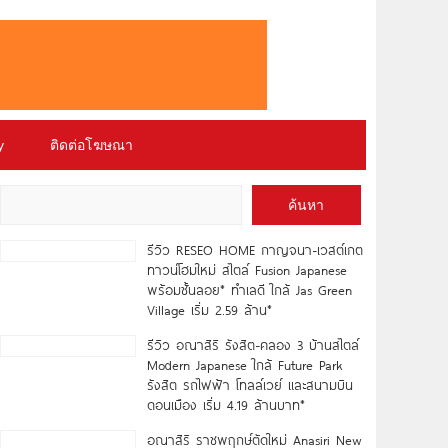
y
ติดต่อโฆษณา
ค้นหา
รีวิว RESEO HOME กาญจนา-เวสต์เกต
ทาวน์โฮมใหม่ สไตล์ Fusion Japanese
พร้อมชั้นลอย* ทำเลดี ใกล้ Jas Green
Village เริ่ม 2.59 ล้าน*
รีวิว อณาสิริ รังสิต-คลอง 3 บ้านสไตล์
Modern Japanese ใกล้ Future Park
รังสิต รถไฟฟ้า โทลล์เวย์ และสนามบิน
ดอนเมือง เริ่ม 4.19 ล้านบาท*
อณาสิริ ราชพฤกษ์ตัดใหม่ Anasiri New