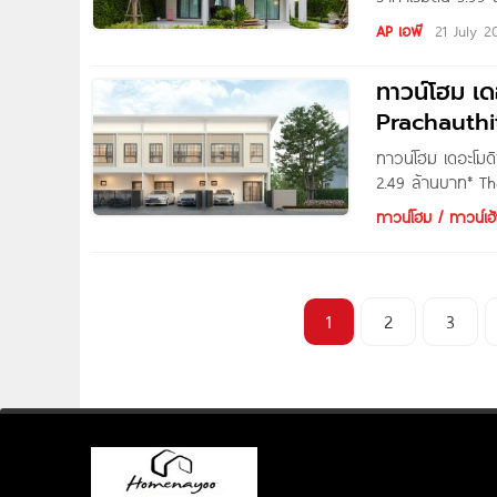
Thailand โครงการ
AP เอพี
21 July 2
ประชาอุทิศ ใกล้ว
ใกล้รถไฟฟ้าสายสีม
ทาวน์โฮม เด
ทาวน์โฮม 2 ชั้น
Prachauthit
ทาวน์โฮม เดอะโมดิ
2.49 ล้านบาท* Th
Property โครงการ
ทาวน์โฮม / ทาวน์เฮ้
เลศัยกภาพ เดินท
สะดวกทั้ง ร้านค้
นำ และสถานพยาบ
1
2
3