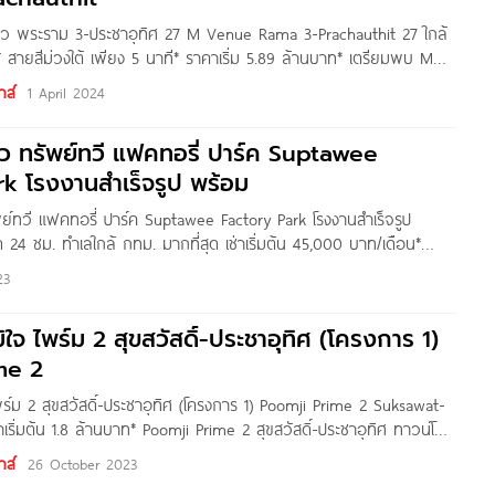
นิว พระราม 3-ประชาอุทิศ 27 M Venue Rama 3-Prachauthit 27 ใกล้
สายสีม่วงใต้ เพียง 5 นาที* ราคาเริ่ม 5.89 ล้านบาท* เตรียมพบ M
ประชาอุทิศ 27 ทาวน์โฮมโครงการใหม่ จาก Maison Development
าส์
1 April 2024
ิว ทรัพย์ทวี แฟคทอรี่ ปาร์ค Suptawee
k โรงงานสำเร็จรูป พร้อม
พย์ทวี แฟคทอรี่ ปาร์ค Suptawee Factory Park โรงงานสำเร็จรูป
4 ชม. ทำเลใกล้ กทม. มากที่สุด เช่าเริ่มต้น 45,000 บาท/เดือน*
 Yanin สวัสดีค่า วันนี้ทีมงาน Homenayoo พาคุณผู้อ่านมาชมโรงงาน
23
ารทำธุรกิจ กับโครงการ Suptawee
ิใจ ไพร์ม 2 สุขสวัสดิ์-ประชาอุทิศ (โครงการ 1)
me 2
พร์ม 2 สุขสวัสดิ์-ประชาอุทิศ (โครงการ 1) Poomji Prime 2 Suksawat-
เริ่มต้น 1.8 ล้านบาท* Poomji Prime 2 สุขสวัสดิ์-ประชาอุทิศ ทาวน์โฮม
จบ้านและที่ดิน จำกัด โครงการตั้งอยู่ตำบลในคลองบางปลากด อ.พระ
าส์
26 October 2023
ุทรปราการ เดินทางสะดวกสบาย เชื่อมต่อถนนสายหลักได้หลายสาย ทั้ง