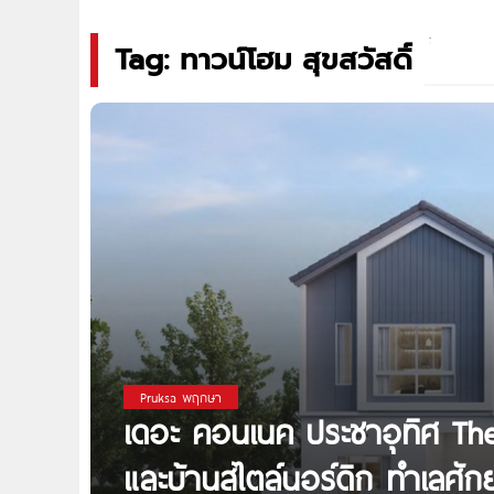
Tag: ทาวน์โฮม สุขสวัสดิ์
Pruksa พฤกษา
เดอะ คอนเนค ประชาอุทิศ Th
และบ้านสไตล์นอร์ดิก ทำเลศัก