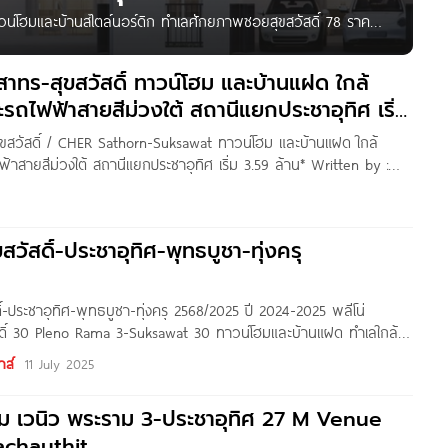
น์โฮมและบ้านสไตล์นอร์ดิก ทำเลศักยภาพซอยสุขสวัสดิ์ 78 ราคา
ะบ้านโครงการใหม่ จาก Pruksa ที่ตั้งโครงการอยู่ ต.บ้านคลอง
ุทิศ-สุขสวัสดิ์ เดินทางสะดว ใกล้ทางด่วนและรถไฟฟ้าสายสีม่วง
สาทร-สุขสวัสดิ์ ทาวน์โฮม และบ้านแฝด ใกล้
ละโรงพยาบาลครบครัน
รถไฟฟ้าสายสีม่วงใต้ สถานีแยกประชาอุทิศ เริ่ม
ุขสวัสดิ์ / CHER Sathorn-Suksawat ทาวน์โฮม และบ้านแฝด ใกล้
าสายสีม่วงใต้ สถานีแยกประชาอุทิศ เริ่ม 3.59 ล้าน* Written by :
สดีค่ะ เพื่อน ๆ Homenayoo ทุกคน วันนี้เราจะพาไปชมโครงการ
วัสดิ์” ทาวน์โฮมและบ้านแฝดคุณภาพจาก PEACE &
สวัสดิ์-ประชาอุทิศ-พุทธบูชา-ทุ่งครุ
8
ิ์-ประชาอุทิศ-พุทธบูชา-ทุ่งครุ 2568/2025 ปี 2024-2025 พลีโน่
ดิ์ 30 Pleno Rama 3-Suksawat 30 ทาวน์โฮมและบ้านแฝด ทำเลใกล้
ทาวน์โฮม เอ็ม เวนิว พระราม 3-สุขสวัสดิ์ 62 M Venue Rama 3-
าส์
11 July 2025
ะ คอนเนค
็ม เวนิว พระราม 3-ประชาอุทิศ 27 M Venue
achauthit