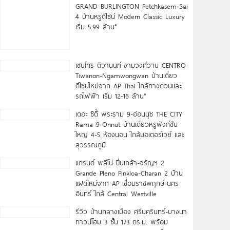
GRAND BURLINGTON Petchkasem-Sai
4 บ้านหรูดีไซน์ Modern Classic Luxury
เริ่ม 5.99 ล้าน*
เซนโทร ติวานนท์-งามวงศ์วาน CENTRO
Tiwanon-Ngamwongwan บ้านเดี่ยว
ดีไซน์ใหม่จาก AP Thai ใกล้ทางด่วนและ
รถไฟฟ้า เริ่ม 12-16 ล้าน*
เดอะ ซิตี้ พระราม 9-อ่อนนุช THE CITY
Rama 9-Onnut บ้านเดี่ยวหรูฟังก์ชัน
ใหญ่ 4-5 ห้องนอน ใกล้มอเตอร์เวย์ และ
สุวรรณภูมิ
แกรนด์ พลีโน่ ปิ่นเกล้า-จรัญฯ 2
Grande Pleno Pinkloa-Charan 2 บ้าน
แฝดใหม่จาก AP เชื่อมราชพฤกษ์-นคร
อินทร์ ใกล้ Central Westville
รีวิว บ้านกลางเมือง ศรีนครินทร์-บางนา
ทาวน์โฮม 3 ชั้น 173 ตร.ม. พร้อม