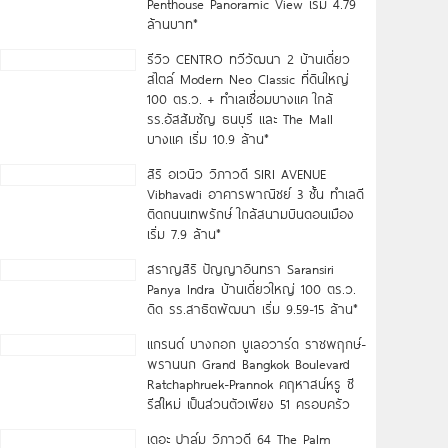
Penthouse Panoramic View เริ่ม 4.79
ล้านบาท*
รีวิว CENTRO ทวีวัฒนา 2 บ้านเดี่ยว
สไตล์ Modern Neo Classic ที่ดินใหญ่
100 ตร.ว. + ทำเลเชื่อมบางแค ใกล้
รร.อัสสัมชัญ ธนบุรี และ The Mall
บางแค เริ่ม 10.9 ล้าน*
สิริ อเวนิว วิภาวดี SIRI AVENUE
Vibhavadi อาคารพาณิชย์ 3 ชั้น ทำเลดี
ติดถนนเทพรักษ์ ใกล้สนามบินดอนเมือง
เริ่ม 7.9 ล้าน*
สราญสิริ ปัญญาอินทรา Saransiri
Panya Indra บ้านเดี่ยวใหญ่ 100 ตร.ว.
ดิด รร.สาธิตพัฒนา เริ่ม 9.59-15 ล้าน*
แกรนด์ บางกอก บูเลอวาร์ด ราชพฤกษ์-
พรานนก Grand Bangkok Boulevard
Ratchaphruek-Prannok คฤหาสน์หรู ซี
รีส์ใหม่ เป็นส่วนตัวเพียง 51 ครอบครัว
เดอะ ปาล์ม วิภาวดี 64 The Palm