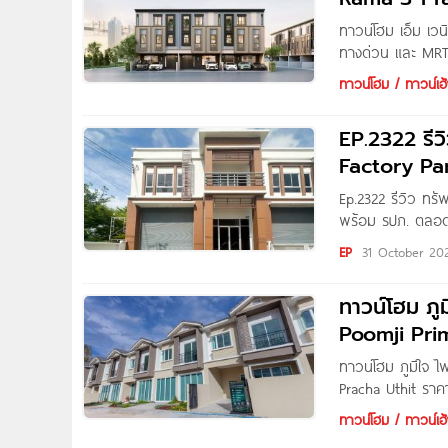
ทาวน์โฮม เอ็ม เว
ทางด่วน และ MRT 
Venue พระราม 3-
ทาวน์โฮม / ทาวน์เฮ้
EP.2322 รีว
Factory Par
Ep.2322 รีวิว ทรั
พร้อม รปภ. ตลอด 2
Written by : Nin
EP
31 October 20
สำเร็จรูปสำหรับก
ทาวน์โฮม ภูม
Poomji Pri
ทาวน์โฮม ภูมิใจ ไ
Pracha Uthit ราคา
จาก บริษัท ภูมิใ
ทาวน์โฮม / ทาวน์เฮ้
สมุทรเจดีย์ จ.สม