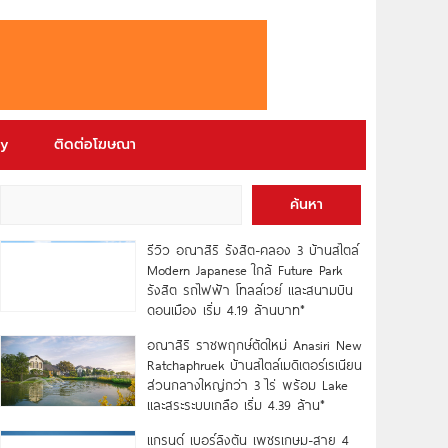
ry
ติดต่อโฆษณา
ค้นหา
รีวิว อณาสิริ รังสิต-คลอง 3 บ้านสไตล์
Modern Japanese ใกล้ Future Park
รังสิต รถไฟฟ้า โทลล์เวย์ และสนามบิน
ดอนเมือง เริ่ม 4.19 ล้านบาท*
อณาสิริ ราชพฤกษ์ตัดใหม่ Anasiri New
Ratchaphruek บ้านสไตล์เมดิเตอร์เรเนียน
ส่วนกลางใหญ่กว่า 3 ไร่ พร้อม Lake
และสระระบบเกลือ เริ่ม 4.39 ล้าน*
แกรนด์ เบอร์ลิงตัน เพชรเกษม-สาย 4