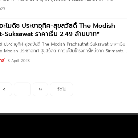
ตั้งอยู่ตำบลบ้านคลองสวน อ.พระสมุทรเจดีย์ จ.สมุทรปราการ ติดถนน
023
งแหวนกาญจนาฯ เชื่อมต่อ สาทร-พระราม 3 ตอบโจทย์ทุกการอยู่อาศัย
่วงใต้ (โครงการในอนาคต) พลีโน่ ประชาอุทิศ-สุขสวัสดิ์ เป็นโครงการ
อะโมดิช ประชาอุทิศ-สุขสวัสดิ์ The Modish
-Suksawat ราคาเริ่ม 2.49 ล้านบาท*
ช ประชาอุทิศ-สุขสวัสดิ์ The Modish Prachauthit-Suksawat ราคาเริ่ม
e Modish ประชาอุทิศ-สุขสวัสดิ์ ทาวน์โฮมโครงการใหม่จาก Sirimantra
ตั้งอยู่ตำบลบ้านคลองสวน อ.พระสมุทรเจดีย์ จ.สมุทรปราการ บนทำ
าส์
3 April 2023
างเข้า-ออกได้สะดวก ใกล้ถนนกาญจนาภิเษกและแหล่งอำนวยความ
า, ร้านอาหาร และ Supermarket รวมถึงห้างสรรพสินค้า, สถานศึกษาชั้น
าล อย่าง Central
4
…
9
ถัดไป