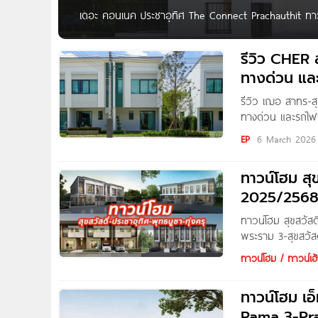
เดอะ คอนเนค ประชาอุทิศ The Connect Prachauthit ทาว
เริ่ม 2.49 ล้านบาท* The Connect ประชาอุทิศ ทาวน์โฮมแล
สวน อ.พระสมุทรเจดีย์ จ.สมุทรปราการ ทำเลใจกลางประชาอ
รีวิว CHER 
ใต้ สถานีครุใน (อนาคต) ใกล้ศูนย์การค้า, สถานศึกษา แ
ทางด่วน และ
3.59
รีวิว เฌอ สาทร-ส
ทางด่วน และรถไฟฟ้
Pure Thitapa สวั
EP
6 March 2026
“CHER สาทร-สุขส
ทาวน์โฮม สุข
2025/256
ทาวน์โฮม สุขสวัสด
พระราม 3-สุขสวัส
ทางด่วน* จาก AP 
ทาวน์โฮม / ทาวน์เฮ้
Suksawat 62 เดอ
ทาวน์โฮม เอ
Rama 3-Pr