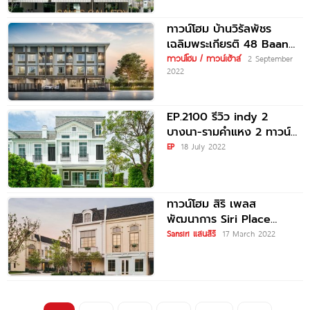
ทาวน์โฮม บ้านวิรัลพัชร
เฉลิมพระเกียรติ 48 Baan
Wiranphat Chaloem
ทาวน์โฮม / ทาวน์เฮ้าส์
2 September
2022
Phrakiat 48 เริ่ม
EP.2100 รีวิว indy 2
บางนา-รามคำแหง 2 ทาวน์
โฮมรุ่นใหม่ ท่ามกลาง
EP
18 July 2022
บรรยากาศสไตล์
Scandinavia ใกล้
ทาวน์โฮม สิริ เพลส
พัฒนาการ Siri Place
Pattanakarn ทาวน์โฮมสไตล์
Sansiri แสนสิริ
17 March 2022
ปารีส ใกล้สวนหลวง ร.9