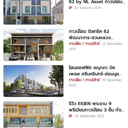
62 by NL Asset ทาวน์โฮม
สไตล์ Simply
EP
20 February 2024
ทาวน์โฮม ดิสทริค 62
พัฒนาการ-สวนหลวง
District 62 Pattanakarn-
ทาวน์โฮม / ทาวน์เฮ้าส์
25 December
2023
Suanluang ราคาเริ่ม 5.29
ล้านบาท*
โฮมออฟฟิศ ชญาดา บิซ
เพลส ศรีนครินทร์-อ่อนนุช
Chayada Biz Place
ทาวน์โฮม / ทาวน์เฮ้าส์
18 December
2023
Srinakarin-Onnut ราคาเริ่ม
ต้น
รีวิว EIGEN พระราม 9
พรีเมียมทาวน์โฮม 3 ชั้น ทำเล
ดี ใกล้เมือง ใกล้ทางด่วน
EP
20 September 2023