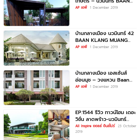
เกษตร – นวมินทร์ BAAN
KLANG MUANG KASET –
AP เอพี
1 December 2019
บ้านกลางเมือง นวมินทร์ 42
BAAN KLANG MUANG
NAWAMIN 42
AP เอพี
1 December 2019
บ้านกลางเมือง เอสเซ้นส์
อ่อนนุช – วงแหวน Baan
Klang Muang S-Sense
AP เอพี
1 December 2019
Onnuch-Wongwan
EP.1544 รีวิว ทาวน์โฮม เดอะ
วิชั่น ลาดพร้าว-นวมินทร์
The Vision Ladprao-
All Inspire ออลล์ อินสไปร์
23 October
2019
Nawamin