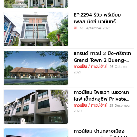
EP.2294 รีวิว พรีเมี่ยม
เพลส มิกซ์ นวมินทร์
Premium Place Mix
EP
18 September 2023
Nawamin
แกรนด์ ทาวน์ 2 บึง-ศรีราชา
Grand Town 2 Bueng-
Sriracha
ทาวน์โฮม / ทาวน์เฮ้าส์
26 October
2021
ทาวน์โฮม ไพรเวท เนอวานา
ไลฟ์ เอ็กซ์คลูซีฟ Private
Nirvana Life Exclusive
ทาวน์โฮม / ทาวน์เฮ้าส์
25 December
2020
ทาวน์โฮม บ้านกลางเมือง