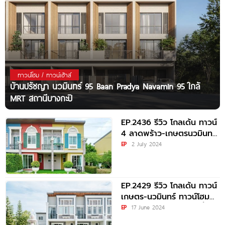
ทาวน์โฮม / ทาวน์เฮ้าส์
บ้านปรัชญา นวมินทร์ 95 Baan Pradya Navamin 95 ใกล้
MRT สถานีบางกะปิ
EP.2436 รีวิว โกลเด้น ทาวน์
4 ลาดพร้าว-เกษตรนวมินทร์
Golden Town 4 Ladprao-
EP
2 July 2024
Kasetnawamin
EP.2429 รีวิว โกลเด้น ทาวน์
เกษตร-นวมินทร์ ทาวน์โฮม
ใหม่ 4 ห้องนอน ใกล้จุดขึ้น-
EP
17 June 2024
ลงทางด่วน และรถไฟฟ้า