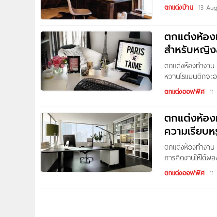
สวย น่าใช้ น่านั่
ตกแต่งบ้าน
13 Aug
เพลิด เวลาผ่านไปโ
สวย ๆ มาฝากกัน ซึ
ตกแต่งห้อ
หมายถึงการตกแต่งท
แนวที่ชอบ แล้วตกแ
สำหรับหญิง
ตกแต่งห้องทำงา
หวานโรแมนติกจะอย
เสนอคุณในวันนี้จะ
ตกแต่งออฟฟิศ
11
แฝงตัวอยู่ในห้อง
อยู่นี่ตกแต่งด้ว
ตกแต่งห้อง
ผสมผสานกับเครื่องเร
ความเรียบหร
เสน่ห์ที่ลึกลับใน
Board หวานน่ารักแบ
ตกแต่งห้องทำงาน เ
จัดเข้ากับชั้นวาง
การคิดงานให้ได้ผ
จินตนาการได้แล้ว
ระเบียบ สะอาด และม
เองได้ง่าย เพราะเ
ตกแต่งออฟฟิศ
11
ไม่ว่าคุณจะมีชอบ
กัน จึงหาได้ง่ายต
กันในวันนี้เป็นงา
แปลกตามากขึ้น สำ
แบบใด หรือดีไซน์
สว่างในห้อง เพราะห
ทำงานที่พอดีกับผู
หลอดไฟฟ้าในห้อง