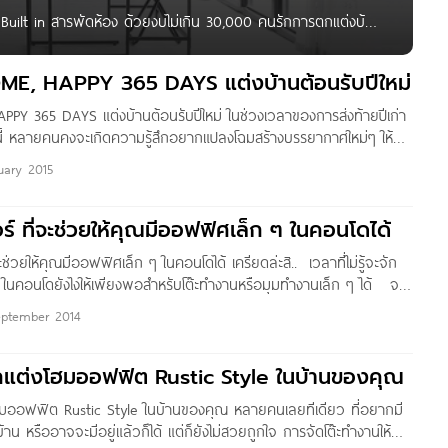
uilt in สารพัดห้อง ด้วยงบไม่เกิน 30,000 คนรักการตกแต่งบ้าน
! วันนี้…ขอเสนอบทความมหากาฬ รีวิวของถูกและดี จาก IKEA
, HAPPY 365 DAYS แต่งบ้านต้อนรับปีใหม่
Y 365 DAYS แต่งบ้านต้อนรับปีใหม่ ในช่วงเวลาของการส่งท้ายปีเก่า
งนี้ หลายคนคงจะเกิดความรู้สึกอยากแปลงโฉมสร้างบรรยากาศใหม่ๆ ให้กับ
ผู้ผลิตกระเบื้องปูพื้นและบุผนังชั้นนำของไทยอย่าง โสสุโก้ จึงขอเสนอไอ
uary 2015
น พร้อมคำแนะนำดีๆ ที่จะช่วยเนรมิตห้องต่างๆ ให้สวยงามน่ามองและ
งสมาชิกในครอบครัว มาเริ่มกันที่ “ห้องรับแขก” ซึ่งเปรียบเสมือนหน้าตา
อร์ ที่จะช่วยให้คุณมีออฟฟิศเล็ก ๆ ในคอนโดได้
ปใครมาก็ต้องแวะที่ห้องนี้ก่อนทั้งนั้น จึงควรตกแต่งให้สวยงามดูดี อาจ
ปูพื้นลายลาออสม่อน สีเบจ สร้างลายตารางด้วยกระเบื้องเจียรขอบลายไอดี
จะช่วยให้คุณมีออฟฟิศเล็ก ๆ ในคอนโดได้ เครียดล่ะสิ.. เวลาที่ไม่รู้จะจัก
ำตาล พร้อมทั้งจัดวางเฟอร์นิเจอร์สไตล์เรียบหรู เน้นสีน้ำตาลและสีทอง
 ๆ ในคอนโดยังไงให้เพียงพอสำหรับโต๊ะทำงานหรือมุมทำงานเล็ก ๆ ได้ จะ
ห้ห้องรับแขกของคุณสามารถสร้างความประทับใจแก่ผู้มาเยือนตั้งแต่ก้าว
พอดี จะซื้อชั้นมาติดตั้งก็พาลเกะกะ วันนี้ค่ะ เราจะพาคุณผู้อ่านไปเลือก
 ต่อด้วย “ห้องรับประทานอาหาร” เป็นห้องที่สมาชิกในบ้านใช้กันทุกวัน
eptember 2014
๋ ๆ และเจ๋งพอที่จะเป็นโต๊ะทำงานให้คุณในคอนโดหรืออพาร์ทเม้นท์ หรือ
ที่น้อยได้ด้วย มาลองดูกันนะคะ 1. โต๊ะที่เป็นทั้งเตียงและลิ้นชักเก็บของในตัว
กแต่งโฮมออฟฟิต Rustic Style ในบ้านของคุณ
้อยก็ต้องใช้พื้นที่บนอากาศที่ว่างเปล่านี่ล่ะค่ะในการเพิ่มพื้นที่ใช้สอย
ียงควรเพิ่มแสงไฟให้มากขึ้นอีกนิดนะคะ 2. หิ้งวางของสวย ๆ พร้อมโต๊ะ
ฮมออฟฟิต Rustic Style ในบ้านของคุณ หลายคนเลยทีเดียว ที่อยากมี
ำงานได้ด้วย
้าน หรืออาจจะมีอยู่แล้วก็ได้ แต่ก็ยังไม่สวยถูกใจ การจัดโต๊ะทำงานให้