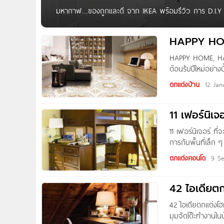
มหากาฬ…ของถูกและดี จาก IKEA พร้อมรีวิว การ D.I.Y B
ห้ามพลาด!!! คนรักการ D.I.Y & ตกแต่งบ้านห้ามพลาด!!
พร้อม วิธีการ D.I.Y + Built สารพัดห้อง ง่าย ๆ จาก
HAPPY HOME
HAPPY HOME, HAPP
ต้อนรับปีใหม่อย่า
บ้านของตัวเองบ้าง 
ตกแต่งบ้าน
12 Jan
เดียการตกแต่งบ้า
กลายเป็นมุมโปรดขอ
11 เฟอร์นิเจ
ของบ้าน เพราะแขกไ
เลือกใช้กระเบื้อง
11 เฟอร์นิเจอร์ ที่
นวู้ด สีทองและสีน้
การกับพื้นที่เล็ก
จะช่วยเติมเสน่ห์ใ
ซื้อโต๊ะมาวาง ก็ไม่
แรกที่เข้ามาในบ้าน
ตกแต่งคอนโด
9 S
เฟอร์นิเจอร์ชิ้นเก
แม้แต่บ้านที่มีพื้น
42 ไอเดียต
หากมีพื้นที่ในห้องน
การนั่งทำงานใต้เต
42 ไอเดียตกแต่งโ
อ่านหนังสือ หรือท
มุมจัดโต๊ะทำงานในบ