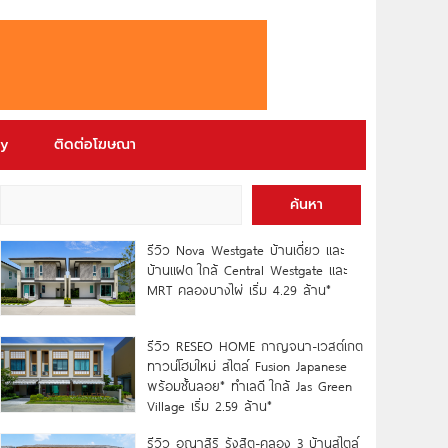
ry
ติดต่อโฆษณา
ค้นหา
รีวิว Nova Westgate บ้านเดี่ยว และ
บ้านแฝด ใกล้ Central Westgate และ
MRT คลองบางไผ่ เริ่ม 4.29 ล้าน*
รีวิว RESEO HOME กาญจนา-เวสต์เกต
ทาวน์โฮมใหม่ สไตล์ Fusion Japanese
พร้อมชั้นลอย* ทำเลดี ใกล้ Jas Green
Village เริ่ม 2.59 ล้าน*
รีวิว อณาสิริ รังสิต-คลอง 3 บ้านสไตล์