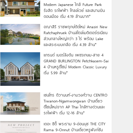
Modern Japanese ใกล้ Future Park
รังสิต รถไฟฟ้า โทลล์เวย์ และสนามบิน
ดอนเมือง เริ่ม 4.19 ล้านบาท*
อณาสิริ ราชพฤกษ์ตัดใหม่ Anasiri New
Ratchaphruek บ้านสไตล์เมดิเตอร์เรเนียน
ส่วนกลางใหญ่กว่า 3 ไร่ พร้อม Lake
และสระระบบเกลือ เริ่ม 4.39 ล้าน*
แกรนด์ เบอร์ลิงตัน เพชรเกษม-สาย 4
GRAND BURLINGTON Petchkasem-Sai
4 บ้านหรูดีไซน์ Modern Classic Luxury
เริ่ม 5.99 ล้าน*
เซนโทร ติวานนท์-งามวงศ์วาน CENTRO
Tiwanon-Ngamwongwan บ้านเดี่ยว
ดีไซน์ใหม่จาก AP Thai ใกล้ทางด่วนและ
รถไฟฟ้า เริ่ม 12-16 ล้าน*
เดอะ ซิตี้ พระราม 9-อ่อนนุช THE CITY
Rama 9-Onnut บ้านเดี่ยวหรูฟังก์ชัน