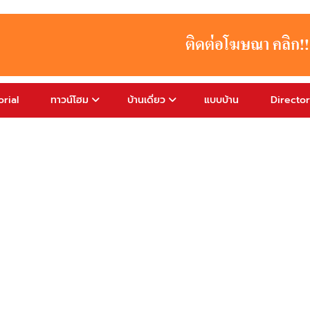
rial
ทาวน์โฮม
บ้านเดี่ยว
แบบบ้าน
Directo