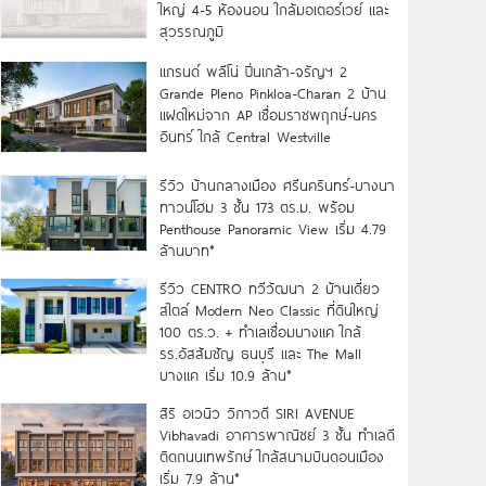
ใหญ่ 4-5 ห้องนอน ใกล้มอเตอร์เวย์ และ
สุวรรณภูมิ
แกรนด์ พลีโน่ ปิ่นเกล้า-จรัญฯ 2
Grande Pleno Pinkloa-Charan 2 บ้าน
แฝดใหม่จาก AP เชื่อมราชพฤกษ์-นคร
อินทร์ ใกล้ Central Westville
รีวิว บ้านกลางเมือง ศรีนครินทร์-บางนา
ทาวน์โฮม 3 ชั้น 173 ตร.ม. พร้อม
Penthouse Panoramic View เริ่ม 4.79
ล้านบาท*
รีวิว CENTRO ทวีวัฒนา 2 บ้านเดี่ยว
สไตล์ Modern Neo Classic ที่ดินใหญ่
100 ตร.ว. + ทำเลเชื่อมบางแค ใกล้
รร.อัสสัมชัญ ธนบุรี และ The Mall
บางแค เริ่ม 10.9 ล้าน*
สิริ อเวนิว วิภาวดี SIRI AVENUE
Vibhavadi อาคารพาณิชย์ 3 ชั้น ทำเลดี
ติดถนนเทพรักษ์ ใกล้สนามบินดอนเมือง
เริ่ม 7.9 ล้าน*