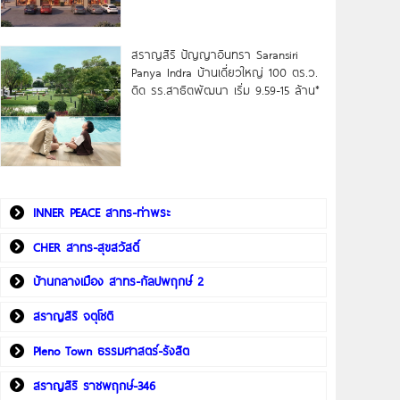
สราญสิริ ปัญญาอินทรา Saransiri
Panya Indra บ้านเดี่ยวใหญ่ 100 ตร.ว.
ดิด รร.สาธิตพัฒนา เริ่ม 9.59-15 ล้าน*
INNER PEACE สาทร-ท่าพระ
CHER สาทร-สุขสวัสดิ์
บ้านกลางเมือง สาทร-กัลปพฤกษ์ 2
สราญสิริ จตุโชติ
Pleno Town ธรรมศาสตร์-รังสิต
สราญสิริ ราชพฤกษ์-346