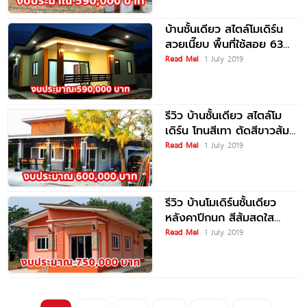
บ้านชั้นเดียว สไตล์โมเดิร์น
สวยเนี๊ยบ พื้นที่ใช้สอย 63
ตร.ม. งบประมาณ 5.9 แสน
Read Me!
1 July 2019
บาท
รีวิว บ้านชั้นเดียว สไตล์โม
เดิร์น โทนสีเทา ตัดสีขาวส้ม
มาพร้อมระเบียงหน้าบ้านและที่
Read Me!
1 July 2019
จอดรถ งบประมาณ 6 แสน
บาท
รีวิว บ้านโมเดิร์นชั้นเดียว
หลังคาปีกนก สีส้มสดใส
พื้นที่ใช้สอย 113 ตร.ม. งบ
Read Me!
1 July 2019
ประมาณ 7.5 แสนบาท