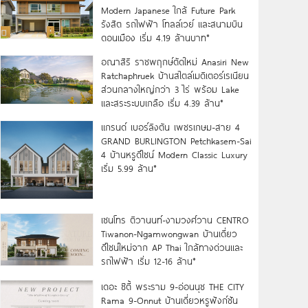
Modern Japanese ใกล้ Future Park
รังสิต รถไฟฟ้า โทลล์เวย์ และสนามบิน
ดอนเมือง เริ่ม 4.19 ล้านบาท*
อณาสิริ ราชพฤกษ์ตัดใหม่ Anasiri New
Ratchaphruek บ้านสไตล์เมดิเตอร์เรเนียน
ส่วนกลางใหญ่กว่า 3 ไร่ พร้อม Lake
และสระระบบเกลือ เริ่ม 4.39 ล้าน*
แกรนด์ เบอร์ลิงตัน เพชรเกษม-สาย 4
GRAND BURLINGTON Petchkasem-Sai
4 บ้านหรูดีไซน์ Modern Classic Luxury
เริ่ม 5.99 ล้าน*
เซนโทร ติวานนท์-งามวงศ์วาน CENTRO
Tiwanon-Ngamwongwan บ้านเดี่ยว
ดีไซน์ใหม่จาก AP Thai ใกล้ทางด่วนและ
รถไฟฟ้า เริ่ม 12-16 ล้าน*
เดอะ ซิตี้ พระราม 9-อ่อนนุช THE CITY
Rama 9-Onnut บ้านเดี่ยวหรูฟังก์ชัน