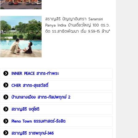
สราญสิริ ปัญญาอินทรา Saransiri
Panya Indra บ้านเดี่ยวใหญ่ 100 ตร.ว.
ดิด รร.สาธิตพัฒนา เริ่ม 9.59-15 ล้าน*
INNER PEACE สาทร-ท่าพระ
CHER สาทร-สุขสวัสดิ์
บ้านกลางเมือง สาทร-กัลปพฤกษ์ 2
สราญสิริ จตุโชติ
Pleno Town ธรรมศาสตร์-รังสิต
สราญสิริ ราชพฤกษ์-346