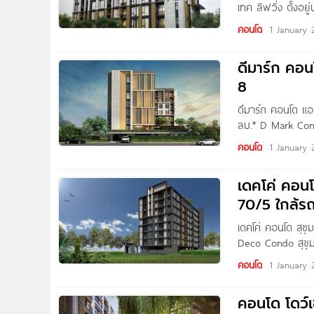
เทค ลิฟวิ่ง ตั้งอ
ใกล้รถไฟฟ้า BTS 
คอนโด
1 January 
ดีมาร์ก คอ
8
ดีมาร์ก คอนโด แอ
ลบ.* D Mark Cond
ภายในลาซาล ซอย
คอนโด
1 January 
เดคโค่ คอน
70/5 ใกล้ร
เดคโค่ คอนโด สุข
Deco Condo สุขุม
ถนนสุขุมวิท แขว
คอนโด
1 January 
คอนโด โดว์เ