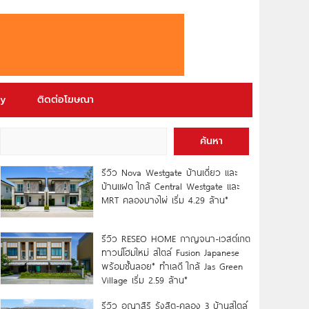
ry
ติดต่อโฆษณา
ค้นหา
รีวิว Nova Westgate บ้านเดี่ยว และ
บ้านแฝด ใกล้ Central Westgate และ
MRT คลองบางไผ่ เริ่ม 4.29 ล้าน*
รีวิว RESEO HOME กาญจนา-เวสต์เกต
ทาวน์โฮมใหม่ สไตล์ Fusion Japanese
พร้อมชั้นลอย* ทำเลดี ใกล้ Jas Green
Village เริ่ม 2.59 ล้าน*
รีวิว อณาสิริ รังสิต-คลอง 3 บ้านสไตล์