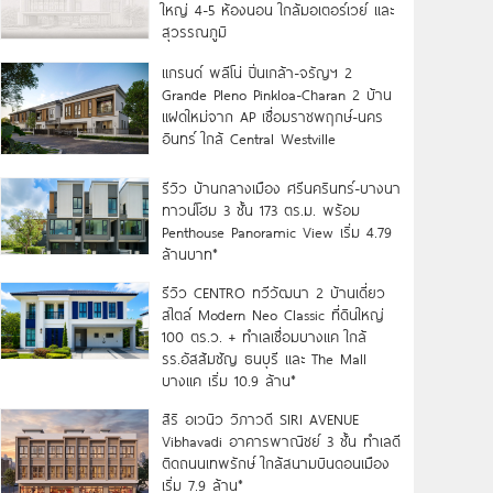
ใหญ่ 4-5 ห้องนอน ใกล้มอเตอร์เวย์ และ
สุวรรณภูมิ
แกรนด์ พลีโน่ ปิ่นเกล้า-จรัญฯ 2
Grande Pleno Pinkloa-Charan 2 บ้าน
แฝดใหม่จาก AP เชื่อมราชพฤกษ์-นคร
อินทร์ ใกล้ Central Westville
รีวิว บ้านกลางเมือง ศรีนครินทร์-บางนา
ทาวน์โฮม 3 ชั้น 173 ตร.ม. พร้อม
Penthouse Panoramic View เริ่ม 4.79
ล้านบาท*
รีวิว CENTRO ทวีวัฒนา 2 บ้านเดี่ยว
สไตล์ Modern Neo Classic ที่ดินใหญ่
100 ตร.ว. + ทำเลเชื่อมบางแค ใกล้
รร.อัสสัมชัญ ธนบุรี และ The Mall
บางแค เริ่ม 10.9 ล้าน*
สิริ อเวนิว วิภาวดี SIRI AVENUE
Vibhavadi อาคารพาณิชย์ 3 ชั้น ทำเลดี
ติดถนนเทพรักษ์ ใกล้สนามบินดอนเมือง
เริ่ม 7.9 ล้าน*