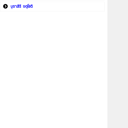
บุราสิริ จตุโชติ