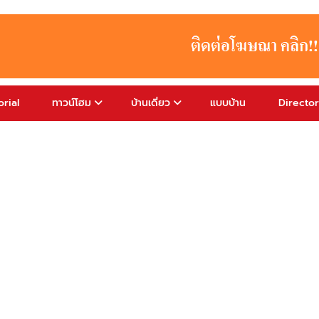
rial
ทาวน์โฮม
บ้านเดี่ยว
แบบบ้าน
Directo