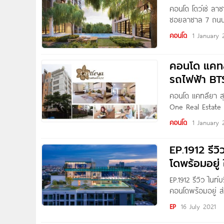
คอนโด โดว์เช่ ลาซ
ซอยลาซาล 7 ถนนสุ
Big C บางนา, Cent
คอนโด
1 January 
บางกอกพัฒนา
คอนโด แคทลี
รถไฟฟ้า BTS
คอนโด แคทลียา สุ
One Real Estate ต
จ.สมุทรปราการ ใก
คอนโด
1 January 
เซ็นทรัล บางนา,
EP.1912 รีว
โดพร้อมอยู่ 
EP.1912 รีวิว ไนท
คอนโดพร้อมอยู่ ส่
เมตร* เริ่ม 2.79 
EP
16 July 2021