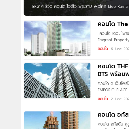
EP.2171 รีวิว คอนโด ไอดีโอ พระราม 9-อโศก Ideo Rama 9
บาท* Written by : Nin Yanin สวัสดีค่า วันนี้ทีมงาน 
IDEO พระราม 9-อโศก
คอนโด The P
คอนโด เดอะ ไพรม์
Fragrant Property
รถไฟฟ้า BTS นาน
คอนโด
6 June 20
คอนโด THE 
BTS พร้อมพ
คอนโด ดิ เอ็มโพ
EMPORIO PLACE สุ
คลองตัน เขตคลอง
คอนโด
2 June 20
อโศกมนตรี และ ทาง
คอนโด อกัส
คอนโด อกัสตัน ส