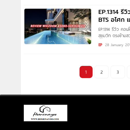
EP.1314 รี
BTS อโศก 
EP.1314 รีวิว ค
สุขุมวิท ตรงข้าม
Sawarose Khaisilp
EP
28 January 20
Whizdom Asoke 
1
2
3