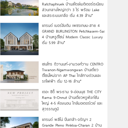
Ratchaphruek บ้านสไตล์เมดิเตอร์เรเนียน
ส่วนกลางใหญ่กว่า 3 ไร่ พร้อม Lake
และสระระบบเกลือ เริ่ม 4.39 ล้าน*
แกรนด์ เบอร์ลิงตัน เพชรเกษม-สาย 4
GRAND BURLINGTON Petchkasem-Sai
4 บ้านหรูดีไซน์ Modern Classic Luxury
เริ่ม 5.99 ล้าน*
เซนโทร ติวานนท์-งามวงศ์วาน CENTRO
Tiwanon-Ngamwongwan บ้านเดี่ยว
ดีไซน์ใหม่จาก AP Thai ใกล้ทางด่วนและ
รถไฟฟ้า เริ่ม 12-16 ล้าน*
เดอะ ซิตี้ พระราม 9-อ่อนนุช THE CITY
Rama 9-Onnut บ้านเดี่ยวหรูฟังก์ชัน
ใหญ่ 4-5 ห้องนอน ใกล้มอเตอร์เวย์ และ
สุวรรณภูมิ
แกรนด์ พลีโน่ ปิ่นเกล้า-จรัญฯ 2
Grande Pleno Pinkloa-Charan 2 บ้าน