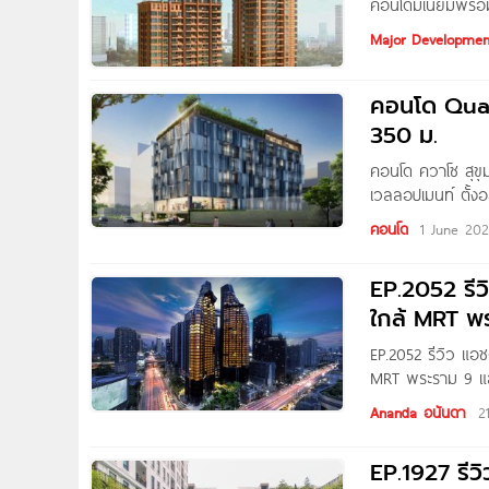
คอนโดมิเนียมพร้อ
Development ตั้ง
Major Developmen
BTS อโศก และ MRT
คอนโด Quarz
350 ม.
คอนโด ควาโซ สุขุ
เวลลอปเมนท์ ตั้งอ
สุขุมวิท แขวงคลอ
คอนโด
1 June 20
EP.2052 รี
ใกล้ MRT พ
EP.2052 รีวิว แ
MRT พระราม 9 และ
Pure ThitapaPhot
Ananda อนันดา
2
EP.1927 รีว