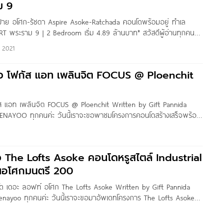
ม 9
สปาย อโศก-รัชดา Aspire Asoke-Ratchada คอนโดพร้อมอยู่ ทำเล
 พระราม 9 | 2 Bedroom เริ่ม 4.89 ล้านบาท* สวัสดีผู้อ่านทุกคนค่ะ
enayoo จะพาไปชมคอนโดสร้างเสร็จพร้อมอยู่ย่านรัชดาฯ “โครงการ
 2021
า“ จาก AP ตัวโครงการตั้งอยู่บนทำเล New
วิว โฟกัส แอท เพลินจิต FOCUS @ Ploenchit
กัส แอท เพลินจิต FOCUS @ Ploenchit Written by Gift Pannida
MENAYOO ทุกคนค่ะ วันนี้เราจะขอพาชมโครงการคอนโดสร้างเสร็จพร้อม
กันบ้าง กันโครงการ FOCUS @ Ploenchit จาก Focus Construction
. ที่ตั้งอยู่ในซอยสุขุมวิท 2 แขวงพระโขนงเหนือ เขตวัฒนา
ิว The Lofts Asoke คอนโดหรูสไตล์ Industrial
นอโศกมนตรี 200
นโด เดอะ ลอฟท์ อโศก The Lofts Asoke Written by Gift Pannida
menayoo ทุกคนค่ะ วันนี้เราจะขอมาอัพเดทโครงการ The Lofts Asoke
่เราเคยรีวิวกันไปเมื่อ 2 – 3 ปีที่แล้วนะคะ วันนี้โครงการสร้างเสร็จ
ย