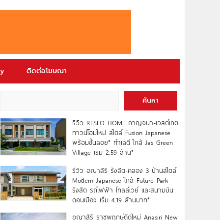
ry
ติดต่อโฆษณา
ค้นหา
รีวิว RESEO HOME กาญจนา-เวสต์เกต
ทาวน์โฮมใหม่ สไตล์ Fusion Japanese
พร้อมชั้นลอย* ทำเลดี ใกล้ Jas Green
Village เริ่ม 2.59 ล้าน*
รีวิว อณาสิริ รังสิต-คลอง 3 บ้านสไตล์
Modern Japanese ใกล้ Future Park
รังสิต รถไฟฟ้า โทลล์เวย์ และสนามบิน
ดอนเมือง เริ่ม 4.19 ล้านบาท*
อณาสิริ ราชพฤกษ์ตัดใหม่ Anasiri New