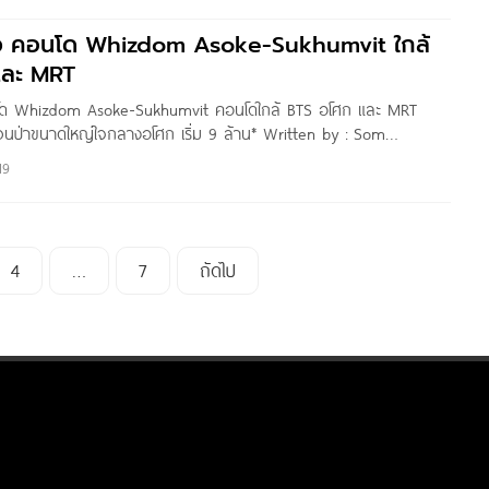
วิว คอนโด Whizdom Asoke-Sukhumvit ใกล้
และ MRT
อนโด Whizdom Asoke-Sukhumvit คอนโดใกล้ BTS อโศก และ MRT
สวนป่าขนาดใหญ่ใจกลางอโศก เริ่ม 9 ล้าน* Written by : Som
 สวัสดีค่ะ ผู้อ่าน Homenayoo ทุกท่าน วันนี้เรามีรีวิวโครงการ
19
– Sukhumvit
4
…
7
ถัดไป