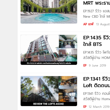
MRT พระรา
EP.1927 รีวิว แอ
New CBD ใกล้ MRT
วันนี้ทีมงาน Hom
AP เอพี
13 August
Aspire อโศก-รัชด
EP.1435 รี
ใกล้ BTS
EP.1435 รีวิว โฟ
สวัสดีผู้อ่าน HO
อยู่แถวๆเพลินจิต
EP
9 June 2019
& Development Plc
EP.1341 รีว
Loft ติดถน
EP.1341 รีวิว คอ
สวัสดีผู้อ่าน Ho
จาก Raimon Land ที
EP
12 March 2019
พร้อมอยู่แล้ว สว