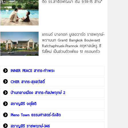
ดิด รร.สาธิตพัฒนา เริ่ม 9.59-15 ล้าน*
แกรนด์ บางกอก บูเลอวาร์ด ราชพฤกษ์-
พรานนก Grand Bangkok Boulevard
Ratchaphruek-Prannok คฤหาสน์หรู ซี
รีส์ใหม่ เป็นส่วนตัวเพียง 51 ครอบครัว
INNER PEACE สาทร-ท่าพระ
CHER สาทร-สุขสวัสดิ์
บ้านกลางเมือง สาทร-กัลปพฤกษ์ 2
สราญสิริ จตุโชติ
Pleno Town ธรรมศาสตร์-รังสิต
สราญสิริ ราชพฤกษ์-346