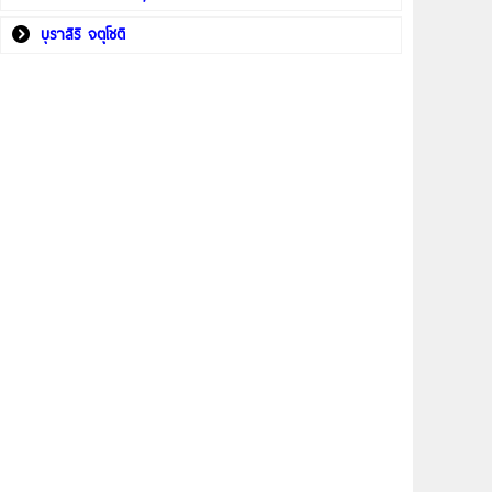
บุราสิริ จตุโชติ