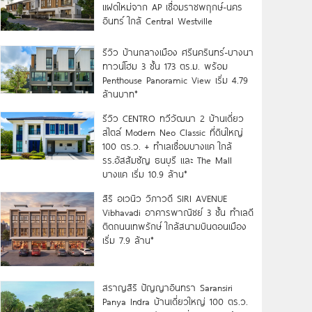
แฝดใหม่จาก AP เชื่อมราชพฤกษ์-นคร
อินทร์ ใกล้ Central Westville
รีวิว บ้านกลางเมือง ศรีนครินทร์-บางนา
ทาวน์โฮม 3 ชั้น 173 ตร.ม. พร้อม
Penthouse Panoramic View เริ่ม 4.79
ล้านบาท*
รีวิว CENTRO ทวีวัฒนา 2 บ้านเดี่ยว
สไตล์ Modern Neo Classic ที่ดินใหญ่
100 ตร.ว. + ทำเลเชื่อมบางแค ใกล้
รร.อัสสัมชัญ ธนบุรี และ The Mall
บางแค เริ่ม 10.9 ล้าน*
สิริ อเวนิว วิภาวดี SIRI AVENUE
Vibhavadi อาคารพาณิชย์ 3 ชั้น ทำเลดี
ติดถนนเทพรักษ์ ใกล้สนามบินดอนเมือง
เริ่ม 7.9 ล้าน*
สราญสิริ ปัญญาอินทรา Saransiri
Panya Indra บ้านเดี่ยวใหญ่ 100 ตร.ว.