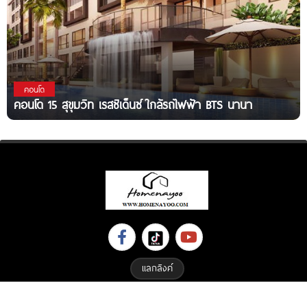
คอนโด
คอนโด 15 สุขุมวิท เรสซิเด็นซ์ ใกล้รถไฟฟ้า BTS นานา
แลกลิงค์