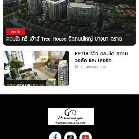
คอนโด
คอนโด ทรี เฮ้าส์ Tree House ติดถนนใหญ่ บางนา-ตราด
EP.118 รีวิว คอนโด สกาย
วอล์ค และ เลอรัก
คอนโดมิเนียม ใกล้ BTS
EP
6 February 2015
พระโขนง