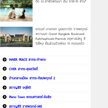
ดิด รร.สาธิตพัฒนา เริ่ม 9.59-15 ล้าน*
แกรนด์ บางกอก บูเลอวาร์ด ราชพฤกษ์-
พรานนก Grand Bangkok Boulevard
Ratchaphruek-Prannok คฤหาสน์หรู ซี
รีส์ใหม่ เป็นส่วนตัวเพียง 51 ครอบครัว
INNER PEACE สาทร-ท่าพระ
CHER สาทร-สุขสวัสดิ์
บ้านกลางเมือง สาทร-กัลปพฤกษ์ 2
สราญสิริ จตุโชติ
Pleno Town ธรรมศาสตร์-รังสิต
สราญสิริ ราชพฤกษ์-346