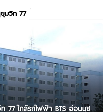
ุขุมวิท 77
มวิท 77 ใกล้รถไฟฟ้า BTS อ่อนนุช