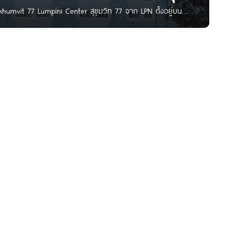
ukhumvit 77 Lumpini Center สุขุมวิท 77 จาก LPN ตั้งอยู่บน
ฟฟ้า BTS อ่อนนุช ใกล้ทางด่วนพิเศษฉลองรัช, เทสโก้ โลตัส