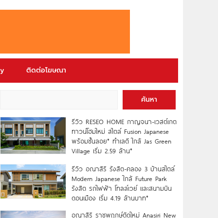
ry
ติดต่อโฆษณา
ค้นหา
รีวิว RESEO HOME กาญจนา-เวสต์เกต
ทาวน์โฮมใหม่ สไตล์ Fusion Japanese
พร้อมชั้นลอย* ทำเลดี ใกล้ Jas Green
Village เริ่ม 2.59 ล้าน*
รีวิว อณาสิริ รังสิต-คลอง 3 บ้านสไตล์
Modern Japanese ใกล้ Future Park
รังสิต รถไฟฟ้า โทลล์เวย์ และสนามบิน
ดอนเมือง เริ่ม 4.19 ล้านบาท*
อณาสิริ ราชพฤกษ์ตัดใหม่ Anasiri New