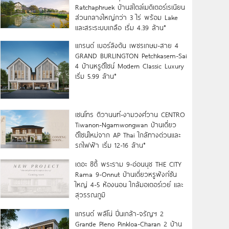
Ratchaphruek บ้านสไตล์เมดิเตอร์เรเนียน
ส่วนกลางใหญ่กว่า 3 ไร่ พร้อม Lake
และสระระบบเกลือ เริ่ม 4.39 ล้าน*
แกรนด์ เบอร์ลิงตัน เพชรเกษม-สาย 4
GRAND BURLINGTON Petchkasem-Sai
4 บ้านหรูดีไซน์ Modern Classic Luxury
เริ่ม 5.99 ล้าน*
เซนโทร ติวานนท์-งามวงศ์วาน CENTRO
Tiwanon-Ngamwongwan บ้านเดี่ยว
ดีไซน์ใหม่จาก AP Thai ใกล้ทางด่วนและ
รถไฟฟ้า เริ่ม 12-16 ล้าน*
เดอะ ซิตี้ พระราม 9-อ่อนนุช THE CITY
Rama 9-Onnut บ้านเดี่ยวหรูฟังก์ชัน
ใหญ่ 4-5 ห้องนอน ใกล้มอเตอร์เวย์ และ
สุวรรณภูมิ
แกรนด์ พลีโน่ ปิ่นเกล้า-จรัญฯ 2
Grande Pleno Pinkloa-Charan 2 บ้าน