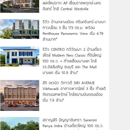
แฝดใหม่จาก AP เชื่อมราชพฤกษ์-นคร
อินทร์ ใกล้ Central Westville
รีวิว บ้านกลางเมือง ศรีนครินทร์-บางนา
ทาวน์โฮม 3 ชั้น 173 ตร.ม. พร้อม
Penthouse Panoramic View เริ่ม 4.79
ล้านบาท*
รีวิว CENTRO ทวีวัฒนา 2 บ้านเดี่ยว
สไตล์ Modern Neo Classic ที่ดินใหญ่
100 ตร.ว. + ทำเลเชื่อมบางแค ใกล้
รร.อัสสัมชัญ ธนบุรี และ The Mall
บางแค เริ่ม 10.9 ล้าน*
สิริ อเวนิว วิภาวดี SIRI AVENUE
Vibhavadi อาคารพาณิชย์ 3 ชั้น ทำเลดี
ติดถนนเทพรักษ์ ใกล้สนามบินดอนเมือง
เริ่ม 7.9 ล้าน*
สราญสิริ ปัญญาอินทรา Saransiri
Panya Indra บ้านเดี่ยวใหญ่ 100 ตร.ว.