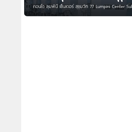
คอนโด ลุมพินี เซ็นเตอร์ สุขุมวิท 77 Lumpini Center S
ถนนสุขุมวิท 77 แขวงสวนหลวง เขตสวนหลวง กทม. ใกล้รถไ
อ่อนนุช, บิ๊กซี เอ็กซ์ตร้า อ่อนนุช,