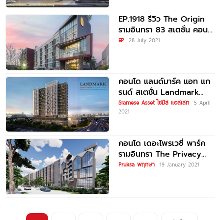
EP.1918 รีวิว The Origin
รามอินทรา 83 สเตชั่น คอน
โดพร้อมอยู่ ใกล้รถไฟฟ้าสาย
EP
28 July 2021
สีชมพู สถานีรามอินทรา
คอนโด แลนด์มาร์ค แอท แก
รนด์ สเตชั่น Landmark
@Grand Station By
Siamese Asset ไซมิส แอสเสท
5 April
2021
Siamese
คอนโด เดอะไพรเวซี่ พาร์ค
รามอินทรา The Privacy
Park Ramindra
Pruksa พฤกษา
19 January 2021