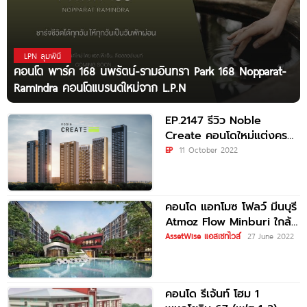
LPN ลุมพินี
คอนโด พาร์ค 168 นพรัตน์-รามอินทรา Park 168 Nopparat-
Ramindra คอนโดแบรนด์ใหม่จาก L.P.N
EP.2147 รีวิว Noble
Create คอนโดใหม่แต่งครบ*
สวนใหญ่ 5 ไร่ Facilities
EP
11 October 2022
2,500
คอนโด แอทโมซ โฟลว์ มีนบุรี
Atmoz Flow Minburi ใกล้
รถไฟฟ้าสายสีชมพู สถานี
AssetWise แอสเซทไวส์
27 June 2022
เศรษฐบุตรบำเพ็ญ
คอนโด รีเจ้นท์ โฮม 1