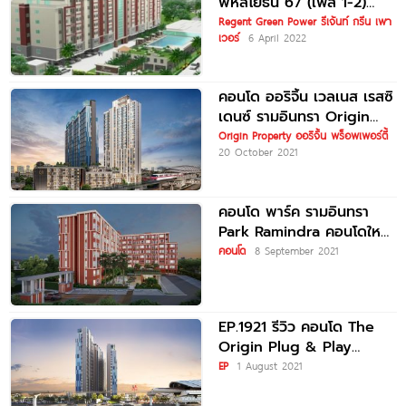
พหลโยธิน 67 (เฟส 1-2)
REGENT HOME
Regent Green Power รีเจ้นท์ กรีน เพา
เวอร์
6 April 2022
คอนโด ออริจิ้น เวลเนส เรสซิ
เดนซ์ รามอินทรา Origin
Wellness Residence
Origin Property ออริจิ้น พร็อพเพอร์ตี้
20 October 2021
Ramintra
คอนโด พาร์ค รามอินทรา
Park Ramindra คอนโดใหม่
แต่งครบพร้อมอยู่ ใกล้
คอนโด
8 September 2021
รถไฟฟ้าสายสีชมพู เริ่ม 1.59
EP.1921 รีวิว คอนโด The
Origin Plug & Play
รามอินทรา คอนโดสูงวิวสวย
EP
1 August 2021