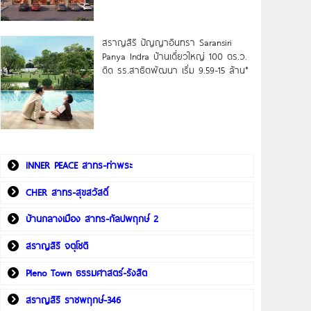
สราญสิริ ปัญญาอินทรา Saransiri
Panya Indra บ้านเดี่ยวใหญ่ 100 ตร.ว.
ดิด รร.สาธิตพัฒนา เริ่ม 9.59-15 ล้าน*
INNER PEACE สาทร-ท่าพระ
CHER สาทร-สุขสวัสดิ์
บ้านกลางเมือง สาทร-กัลปพฤกษ์ 2
สราญสิริ จตุโชติ
Pleno Town ธรรมศาสตร์-รังสิต
สราญสิริ ราชพฤกษ์-346