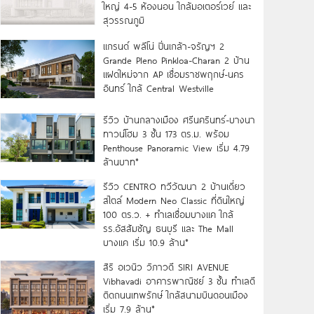
ใหญ่ 4-5 ห้องนอน ใกล้มอเตอร์เวย์ และ
สุวรรณภูมิ
แกรนด์ พลีโน่ ปิ่นเกล้า-จรัญฯ 2
Grande Pleno Pinkloa-Charan 2 บ้าน
แฝดใหม่จาก AP เชื่อมราชพฤกษ์-นคร
อินทร์ ใกล้ Central Westville
รีวิว บ้านกลางเมือง ศรีนครินทร์-บางนา
ทาวน์โฮม 3 ชั้น 173 ตร.ม. พร้อม
Penthouse Panoramic View เริ่ม 4.79
ล้านบาท*
รีวิว CENTRO ทวีวัฒนา 2 บ้านเดี่ยว
สไตล์ Modern Neo Classic ที่ดินใหญ่
100 ตร.ว. + ทำเลเชื่อมบางแค ใกล้
รร.อัสสัมชัญ ธนบุรี และ The Mall
บางแค เริ่ม 10.9 ล้าน*
สิริ อเวนิว วิภาวดี SIRI AVENUE
Vibhavadi อาคารพาณิชย์ 3 ชั้น ทำเลดี
ติดถนนเทพรักษ์ ใกล้สนามบินดอนเมือง
เริ่ม 7.9 ล้าน*