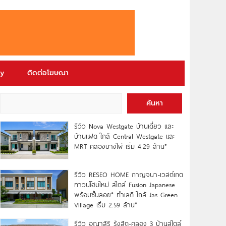
ry
ติดต่อโฆษณา
ค้นหา
รีวิว Nova Westgate บ้านเดี่ยว และ
บ้านแฝด ใกล้ Central Westgate และ
MRT คลองบางไผ่ เริ่ม 4.29 ล้าน*
รีวิว RESEO HOME กาญจนา-เวสต์เกต
ทาวน์โฮมใหม่ สไตล์ Fusion Japanese
พร้อมชั้นลอย* ทำเลดี ใกล้ Jas Green
Village เริ่ม 2.59 ล้าน*
รีวิว อณาสิริ รังสิต-คลอง 3 บ้านสไตล์