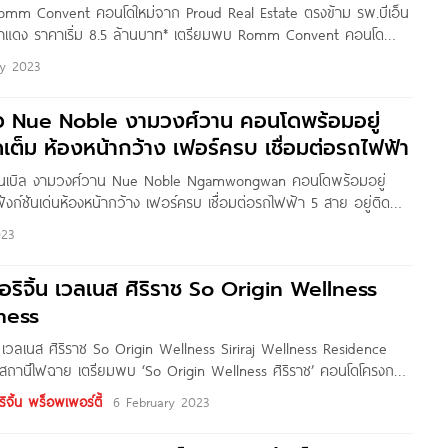
omm Convent คอนโดใหม่จาก Proud Real Estate ตรงข้าม รพ.บีเอ็น
ลาแดง ราคาเริ่ม 8.5 ล้านบาท* เตรียมพบ Romm Convent คอนโด
roud Real Estate โครงการตั้งอยู่ถนนคอนแวนต์ แขวงสีลม เขตบางรัก
ry 2023
งเมือง ตรงข้าม รพ.บีเอ็นเอช ใกล้ BTS
วิว Nue Noble งามวงศ์วาน คอนโดพร้อมอยู่
เต็ม ห้องหน้ากว้าง เฟอร์ครบ เชื่อมต่อรถไฟฟ้า
ิว โนเบิล งามวงศ์วาน Nue Noble Ngamwongwan คอนโดพร้อมอยู่
ังก์ชันเด่นห้องหน้ากว้าง เฟอร์ครบ เชื่อมต่อรถไฟฟ้า 5 สาย อยู่ติด
านที่สุดในย่าน เริ่ม 1.79 ล้านบาท* Written by : THAnATH สวัสดีผู้
023
oo ทุกคนครับ วันนี้ผมพามาชมโครงการ Nue Noble
ริจิ้น เวลเนส ศิริราช So Origin Wellness
lness
 เวลเนส ศิริราช So Origin Wellness Siriraj Wellness Residence
T สถานีไฟฉาย เตรียมพบ ‘So Origin Wellness ศิริราช’ คอนโดโครงการ
operty ใกล้ MRT สถานีไฟฉาย เร็ว ๆ นี้ ลงทะเบียนรับสิทธิพิเศษ คลิก
ิจิ้น พร็อพเพอร์ตี้
6 February 2023