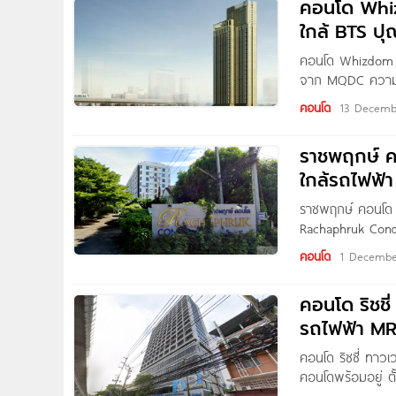
คอนโด Whiz
ใกล้ BTS ปุ
คอนโด Whizdom Es
จาก MQDC ความสม
Essence คอนโดมิเนี
คอนโด
13 Decemb
ระดับครบครันตลอด 
พร้อมมอบ แรงบันดา
ราชพฤกษ์ 
เอสเซ้นส์ Whizdo
ใกล้รถไฟฟ้
ราชพฤกษ์ คอนโด 
Rachaphruk Condo
ภาษีเจริญ กทม. 
คอนโด
1 Decembe
รัชดาภิเษก, ถนนจ
ราชพฤกษ์ คอนโด 
คอนโด ริชชี
รถไฟฟ้า MR
คอนโด ริชชี่ ทาว
คอนโดพร้อมอยู่ ต
เดินทางสะดวก ใก