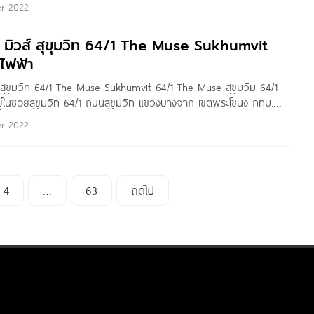
r 2022
้ห้าง Seacon บางแค, The Mall ท่าพระ, รร.วัดนวลนรดิศ,
 มิวส์ สุขุมวิท 64/1 The Muse Sukhumvit
ไฟฟ้า
 สุขุมวิท 64/1 The Muse Sukhumvit 64/1 The Muse สุขุมวิม 64/1
่ในซอยสุขุมวิท 64/1 ถนนสุขุมวิท แขวงบางจาก เขตพระโขนง กทม.
ปุณณวิถี ประมาณ 250 เมตร, ทางด่วนเฉลิมมหานคร, เซ็นทรัล
r 2022
4
…
63
ถัดไป