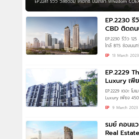
EP.2241 รีวิว วิสซ์ดอม โคเอ็กซ์ ปิ่นเกล้า Whizdom CO
สะดวกด้วย Walkway เข้าสู่อาคาร พร้อม COEX Space 4 
โครงการที่ตอบโจทย์ Live-Work-Learn-Play ทำกิจกรรมต่า
EP.2230 รี
CBD ติดถนน
EP.2230 รีวิว 1
ใกล้ BTS ช่องนนท
Written by : Nin
EP
13 March 2023
EP.2229 T
Luxury เพี
EP.2229 เดอะ โม
Luxury เพียง 450
Yanin สวัสดีค่า 
EP
9 March 2023
รมย์ คอนแ
Real Estate