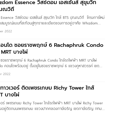
dom Essence วิสซ์ดอม เอสเซ้นส์ สุขุมวิท
ณณวิถี
sence วิสซ์ดอม เอสเซ้นส์ สุขุมวิท ใกล้ BTS ปุณณวิถี โครงการใหม่
บูรณ์แบบที่สะท้อนสู่ทุกรายละเอียดของการอยู่อาศัย Whizdom
ยมระดับ Hi-end ที่เติมเต็มมุมมองใหม่เพื่อที่สุดของการใช้ชีวิตเหนือ
er 2022
24 ชั่วโมง ท่ามกลางธรรมชาติ ที่จะช่วย ปรนิบัติคุณทั้งกาย-ใจ
ลใจให้คุณเกิดความคิดสร้างสรรค์ใหม่ได้ทุกวัน ชื่อโครงการ วิสซ์ดอม
คอนโด ซอยราชพฤกษ์ 6 Rachaphruk Condo
m Essence เจ้าของโครงการ
า MRT บางไผ่
ซอยราชพฤกษ์ 6 Rachaphruk Condo ใกล้รถไฟฟ้า MRT บางไผ่
 คอนโดพร้อมอยู่ ตั้งอยู่ในซอยราชพฤกษ์ 6 แขวงคูหาสวรรค์ เขต
เดินทางสะดวก ใกล้รถไฟฟ้า MRT บางไผ่, ถนนราชพฤกษ์, ถนน
r 2022
รัญสนิทวงศ์ ใกล้ ม.เทคโนโลยีราชมงคลสุวรรณภูมิ วิทยาเขตนนทบุรี
เป็นคอนโด
่ ทาวเวอร์ ติดเพชรเกษม Richy Tower ใกล้
T บางไผ่
เวอร์ เพชรเกษม Richy Tower ใกล้รถไฟฟ้า MRT บางไผ่ Richy Tower
ั้งอยู่ติดถนนเพชรเกษม แขวงปากคลองภาษีเจริญ เขตภาษีเจริญ กทม.
ล้รถไฟฟ้า MRT บางไผ่, ถนนราชพฤกษ์, ถนนรัชดาภิเษก, ถนน