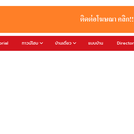
rial
ทาวน์โฮม
บ้านเดี่ยว
แบบบ้าน
Directo