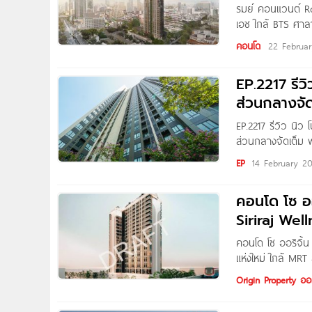
รมย์ คอนแวนต์ R
เอช ใกล้ BTS ศา
โครงการใหม่จาก P
คอนโด
22 Februa
กทม. บนทำเลใจกลา
EP.2217 รี
ส่วนกลางจัด
EP.2217 รีวิว น
ส่วนกลางจัดเต็ม ฟ
The Mall งามวงศ์ว
EP
14 February 2
อ่านชาว Homenay
คอนโด โซ ออ
Siriraj Wel
คอนโด โซ ออริจิ้น
แห่งใหม่ ใกล้ MR
ใหม่จาก Origin Pr
Origin Property ออร