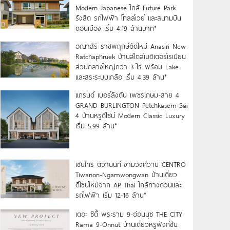
Modern Japanese ใกล้ Future Park
รังสิต รถไฟฟ้า โทลล์เวย์ และสนามบิน
ดอนเมือง เริ่ม 4.19 ล้านบาท*
อณาสิริ ราชพฤกษ์ตัดใหม่ Anasiri New
Ratchaphruek บ้านสไตล์เมดิเตอร์เรเนียน
ส่วนกลางใหญ่กว่า 3 ไร่ พร้อม Lake
และสระระบบเกลือ เริ่ม 4.39 ล้าน*
แกรนด์ เบอร์ลิงตัน เพชรเกษม-สาย 4
GRAND BURLINGTON Petchkasem-Sai
4 บ้านหรูดีไซน์ Modern Classic Luxury
เริ่ม 5.99 ล้าน*
เซนโทร ติวานนท์-งามวงศ์วาน CENTRO
Tiwanon-Ngamwongwan บ้านเดี่ยว
ดีไซน์ใหม่จาก AP Thai ใกล้ทางด่วนและ
รถไฟฟ้า เริ่ม 12-16 ล้าน*
เดอะ ซิตี้ พระราม 9-อ่อนนุช THE CITY
Rama 9-Onnut บ้านเดี่ยวหรูฟังก์ชัน