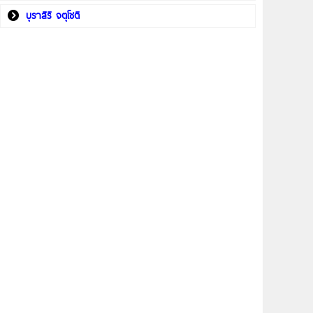
บุราสิริ จตุโชติ