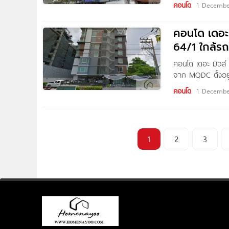
คอนโด
1 Decembe
จรัญสนิทวงศ์ ใกล
คอนโด เดอะ
64/1 ใกล้รถ
คอนโด เดอะ มิวส์
จาก MQDC ตั้งอยู
ใกล้รถไฟฟ้า BTS 
คอนโด
1 Decembe
บางนา,
1
2
3