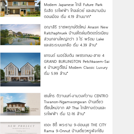
Modern Japanese ใกล้ Future Park
รังสิต รถไฟฟ้า โทลล์เวย์ และสนามบิน
ดอนเมือง เริ่ม 4.19 ล้านบาท*
อณาสิริ ราชพฤกษ์ตัดใหม่ Anasiri New
Ratchaphruek บ้านสไตล์เมดิเตอร์เรเนียน
ส่วนกลางใหญ่กว่า 3 ไร่ พร้อม Lake
และสระระบบเกลือ เริ่ม 4.39 ล้าน*
แกรนด์ เบอร์ลิงตัน เพชรเกษม-สาย 4
GRAND BURLINGTON Petchkasem-Sai
4 บ้านหรูดีไซน์ Modern Classic Luxury
เริ่ม 5.99 ล้าน*
เซนโทร ติวานนท์-งามวงศ์วาน CENTRO
Tiwanon-Ngamwongwan บ้านเดี่ยว
ดีไซน์ใหม่จาก AP Thai ใกล้ทางด่วนและ
รถไฟฟ้า เริ่ม 12-16 ล้าน*
เดอะ ซิตี้ พระราม 9-อ่อนนุช THE CITY
Rama 9-Onnut บ้านเดี่ยวหรูฟังก์ชัน