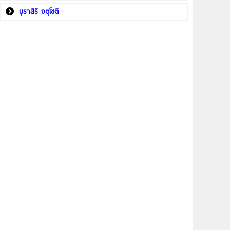
บุราสิริ จตุโชติ