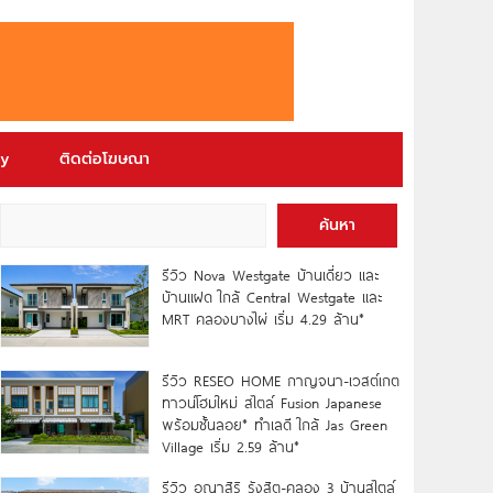
ry
ติดต่อโฆษณา
ค้นหา
รีวิว Nova Westgate บ้านเดี่ยว และ
บ้านแฝด ใกล้ Central Westgate และ
MRT คลองบางไผ่ เริ่ม 4.29 ล้าน*
รีวิว RESEO HOME กาญจนา-เวสต์เกต
ทาวน์โฮมใหม่ สไตล์ Fusion Japanese
พร้อมชั้นลอย* ทำเลดี ใกล้ Jas Green
Village เริ่ม 2.59 ล้าน*
รีวิว อณาสิริ รังสิต-คลอง 3 บ้านสไตล์