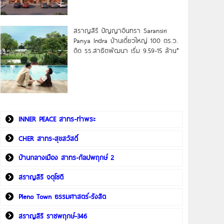
สราญสิริ ปัญญาอินทรา Saransiri
Panya Indra บ้านเดี่ยวใหญ่ 100 ตร.ว.
ดิด รร.สาธิตพัฒนา เริ่ม 9.59-15 ล้าน*
INNER PEACE สาทร-ท่าพระ
CHER สาทร-สุขสวัสดิ์
บ้านกลางเมือง สาทร-กัลปพฤกษ์ 2
สราญสิริ จตุโชติ
Pleno Town ธรรมศาสตร์-รังสิต
สราญสิริ ราชพฤกษ์-346