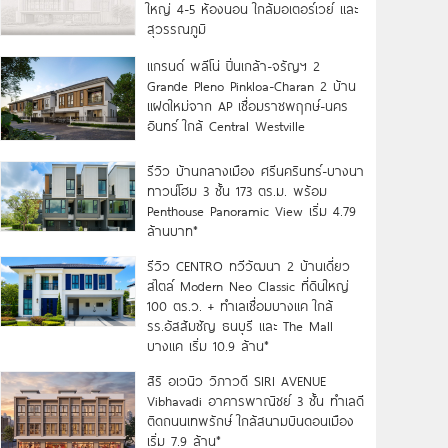
ใหญ่ 4-5 ห้องนอน ใกล้มอเตอร์เวย์ และ
สุวรรณภูมิ
แกรนด์ พลีโน่ ปิ่นเกล้า-จรัญฯ 2
Grande Pleno Pinkloa-Charan 2 บ้าน
แฝดใหม่จาก AP เชื่อมราชพฤกษ์-นคร
อินทร์ ใกล้ Central Westville
รีวิว บ้านกลางเมือง ศรีนครินทร์-บางนา
ทาวน์โฮม 3 ชั้น 173 ตร.ม. พร้อม
Penthouse Panoramic View เริ่ม 4.79
ล้านบาท*
รีวิว CENTRO ทวีวัฒนา 2 บ้านเดี่ยว
สไตล์ Modern Neo Classic ที่ดินใหญ่
100 ตร.ว. + ทำเลเชื่อมบางแค ใกล้
รร.อัสสัมชัญ ธนบุรี และ The Mall
บางแค เริ่ม 10.9 ล้าน*
สิริ อเวนิว วิภาวดี SIRI AVENUE
Vibhavadi อาคารพาณิชย์ 3 ชั้น ทำเลดี
ติดถนนเทพรักษ์ ใกล้สนามบินดอนเมือง
เริ่ม 7.9 ล้าน*