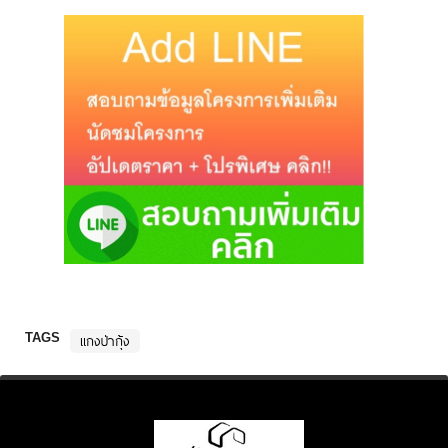
TAGS
แกงป่ากุ้ง