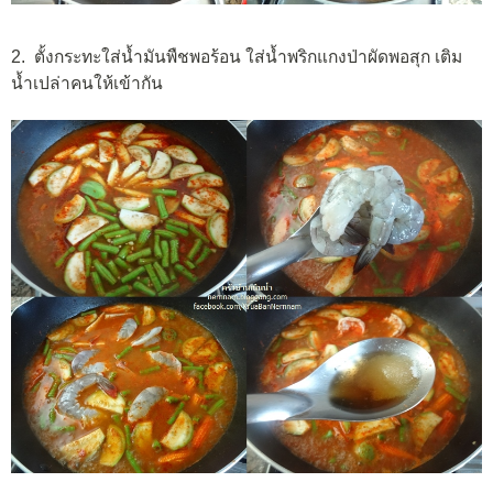
2. ตั้งกระทะใส่น้ำมันพืชพอร้อน ใส่น้ำพริกแกงป่าผัดพอสุก เติม
น้ำเปล่าคนให้เข้ากัน