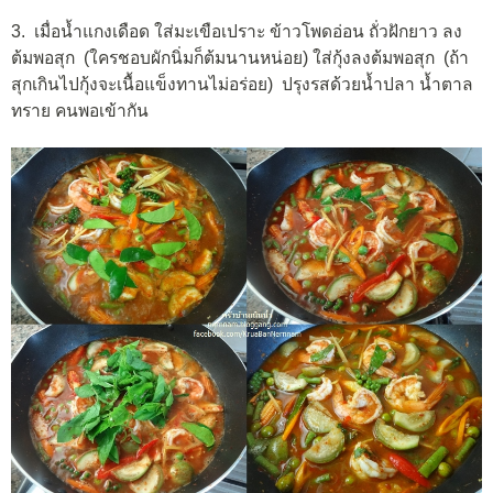
3. เมื่อน้ำแกงเดือด ใส่มะเขือเปราะ ข้าวโพดอ่อน ถั่วฝักยาว ลง
ต้มพอสุก (ใครชอบผักนิ่มก็ต้มนานหน่อย) ใส่กุ้งลงต้มพอสุก (ถ้า
สุกเกินไปกุ้งจะเนื้อแข็งทานไม่อร่อย) ปรุงรสด้วยน้ำปลา น้ำตาล
ทราย คนพอเข้ากัน