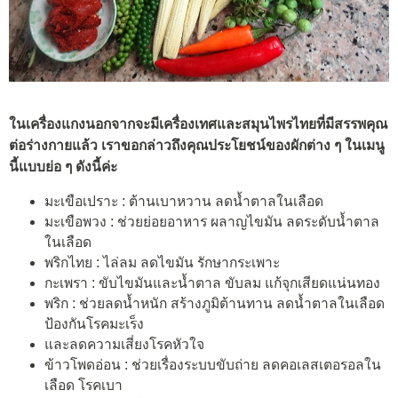
ในเครื่องแกงนอกจากจะมีเครื่องเทศและสมุนไพรไทยที่มีสรรพคุณ
ต่อร่างกายแล้ว
เราขอกล่าวถึงคุณประโยชน์ของผักต่าง ๆ ในเมนู
นี้แบบย่อ ๆ ดังนี้ค่ะ
มะเขือเปราะ : ต้านเบาหวาน ลดน้ำตาลในเลือด
มะเขือพวง : ช่วยย่อยอาหาร ผลาญไขมัน ลดระดับน้ำตาล
ในเลือด
พริกไทย : ไล่ลม ลดไขมัน รักษากระเพาะ
กะเพรา : ขับไขมันและน้ำตาล ขับลม แก้จุกเสียดแน่นทอง
พริก : ช่วยลดน้ำหนัก สร้างภูมิต้านทาน ลดน้ำตาลในเลือด
ป้องกันโรคมะเร็ง
และลดความเสี่ยงโรคหัวใจ
ข้าวโพดอ่อน : ช่วยเรื่องระบบขับถ่าย ลดคอเลสเตอรอลใน
เลือด โรคเบา