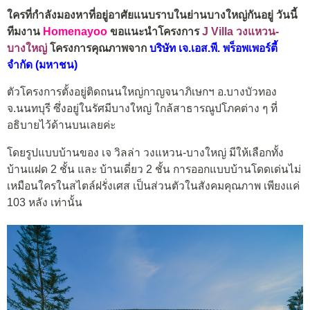
ใครที่กำลังมองหาที่อยู่อาศัยแนบราบในย่านบางใหญ่กันอยู่ วันนี้
ทีมงาน
Homenayoo
ขอแนะนำโครงการ
J Villa วงแหวน-
บางใหญ่
โครงการคุณภาพจาก
บริษัท เจ.เอส.พี. พร็อพเพอร์ตี้
จำกัด (มหาชน)
ตัวโครงการตั้งอยู่ติดถนนใหญ่กาญจนาภิเษกฯ อ.บางบัวทอง
จ.นนทบุรี ซึ่งอยู่ในรัศมีบางใหญ่ ใกล้สาธารณูปโภคต่าง ๆ ที่
อธิบายไว้ด้านบนเลยค่ะ
โดยรูปแบบบ้านของ เจ วิลล่า วงแหวน-บางใหญ่ มีให้เลือกทั้ง
บ้านแฝด 2 ชั้น และ บ้านเดี่ยว 2 ชั้น การออกแบบบ้านโดดเด่นไม่
เหมือนใครในสไตล์ฝรั่งเศส เป็นส่วนตัวในสังคมคุณภาพ เพียงแค่
103 หลัง เท่านั้น