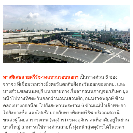
ทางพิเศษสายศรีรัช-วงแหวนรอบนอกฯ
เป็นทางด่วน 6 ช่อง
จราจร ที่เชื่อมระหว่างฝั่งตะวันตกกับฝั่งตะวันออกของกทม. และ
บางส่วนของนนทบุรี แนวสายทางเริ่มจากถนนกาญจนาภิเษก มุ่ง
หน้าไปทางทิศตะวันออกผ่านถนนสวนผัก, ถนนราชพฤกษ์ ข้าม
คลองบางกอกน้อย ไปยังสะพานพระราม 6 ข้ามแม่น้ำเจ้าพระยา
ไปยังบางซื่อ และไปเชื่อมต่อกับทางพิเศษศรีรัช บริเวณสถานี
ขนส่งผู้โดยสารกรุงเทพ (จตุจักร) เขตจตุจักร คนที่อาศัยอยู่ในย่าน
บางใหญ่ สามารถใช้ทางด่วนสายนี้ มุ่งหน้าสู่จตุจักรได้ในเวลา