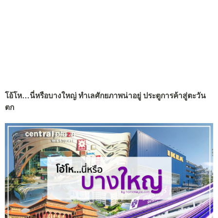
โอ้โห…นี่หรือบางใหญ่ ทำเลศักยภาพน่าอยู่ ประตูการค้าสู่ตะวัน
ตก