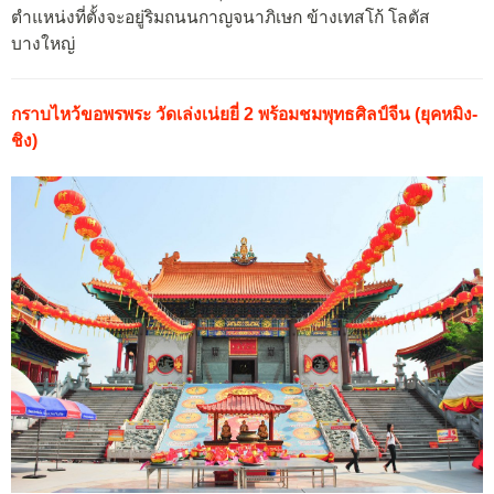
ตำแหน่งที่ตั้งจะอยู่ริมถนนกาญจนาภิเษก ข้างเทสโก้ โลตัส
บางใหญ่
กราบไหว้ขอพรพระ วัดเล่งเน่ยยี่ 2 พร้อมชมพุทธศิลป์จีน (ยุคหมิง-
ชิง)