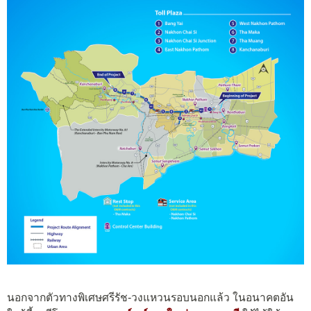
นอกจากตัวทางพิเศษศรีรัช-วงแหวนรอบนอกแล้ว ในอนาคตอัน