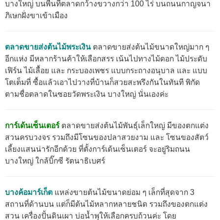
บางใหญ่ บนพื้นที่ตลาดกว้างขวางกว่า 100 ไร่ บนถนนกาญจนา
ภิเษกฝั่งขาเข้าเมือง
ตลาดขายส่งต้นไม้พระเงิน
ตลาดขายส่งต้นไม้ขนาดใหญ่มาก ๆ
อีกแห่ง มีหลากร้านค้าให้เลือกสรร เน้นไปทางไม้ดอก ไม้ประดับ
เฟิร์น ไม้เลื้อย และ กระบองเพชร แบบกระถางอนุบาล และ แบบ
โตเต็มที่ ซื้อแล้วเอาไปวางที่บ้านก็สวยสะพรึงกันในทันที พิกัด
ตามชื่อตลาดในซอยวัดพระเงิน บางใหญ่ นั่นเองค่ะ
การ์เด้นเซ็นเตอร์
ตลาดขายส่งต้นไม้พันธุ์เล็กใหญ่ มีของตกแต่ง
สวนครบวงจร รวมถึงมีโซนของปลาสวยงาม และ โซนของสัตว์
เลี้ยงแสนน่ารักอีกด้วย ที่ตั้งการ์เด้นเซ็นเตอร์ จะอยู่ริมถนน
บางใหญ่ ใกล้บิ๊กซี รัตนาธิเบศร์
บางค้อมาร์เก็ต
แหล่งขายต้นไม้ขนาดย่อม ๆ เล็กที่สุดจาก 3
สถานที่ด้านบน แต่ก็มีต้นไม้หลากหลายชนิด รวมถึงของตกแต่ง
สวน เครื่องปั้นดินเผา บ่อน้ำพุให้เลือกครบถ้วนค่ะ โดย