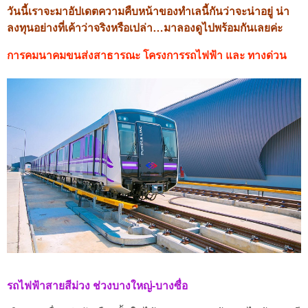
วันนี้เราจะมาอัปเดตความคืบหน้าของทำเลนี้กันว่าจะน่าอยู่ น่า
ลงทุนอย่างที่เค้าว่าจริงหรือเปล่า…มาลองดูไปพร้อมกันเลยค่ะ
การคมนาคมขนส่งสาธารณะ โครงการรถไฟฟ้า และ ทางด่วน
รถไฟฟ้าสายสีม่วง ช่วงบางใหญ่-บางซื่อ