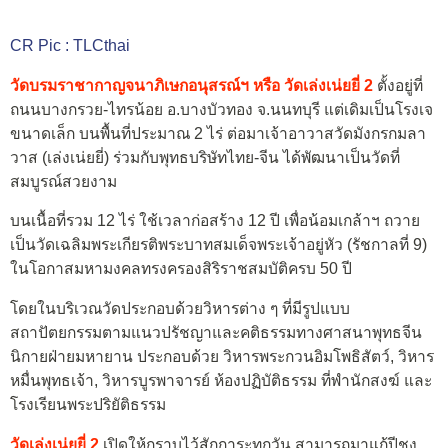
CR Pic : TLCthai
วัดบรมราชากาญจนาภิเษกอนุสรณ์ฯ หรือ วัดเล่งเน่ยยี่ 2
ตั้งอยู่ที่
ถนนบางกรวย-ไทรน้อย อ.บางบัวทอง จ.นนทบุรี แต่เดิมเป็นโรงเจ
ขนาดเล็ก บนพื้นที่ประมาณ 2 ไร่ ต่อมาเจ้าอาวาสวัดมังกรกมลา
วาส (เล่งเน่ยยี่) ร่วมกับพุทธบริษัทไทย-จีน ได้พัฒนาเป็นวัดที่
สมบูรณ์สวยงาม
บนเนื้อที่รวม 12 ไร่ ใช้เวลาก่อสร้าง 12 ปี เพื่อน้อมเกล้าฯ ถวาย
เป็นวัดเฉลิมพระเกียรติพระบาทสมเด็จพระเจ้าอยู่หัว (รัชกาลที่ 9)
ในโอกาสมหามงคลทรงครองสิริราชสมบัติครบ 50 ปี
โดยในบริเวณวัดประกอบด้วยวิหารต่าง ๆ ที่มีรูปแบบ
สถาปัตยกรรมตามแนวปรัชญาและคติธรรมทางศาสนาพุทธจีน
นิกายฝ่ายมหายาน ประกอบด้วย วิหารพระกวนอิมโพธิสัตว์, วิหาร
หมื่นพุทธเจ้า, วิหารบูรพาจารย์ ห้องปฏิบัติธรรม ที่พำนักสงฆ์ และ
โรงเรียนพระปริยัติธรรม
วัดเล่งเน่ยยี่ 2
เปิดให้กราบไว้สักการะทุกวัน สามารถมาแก้ปีชง