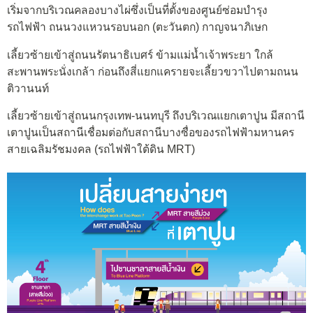
เริ่มจากบริเวณคลองบางไผ่ซึ่งเป็นที่ตั้งของศูนย์ซ่อมบำรุง
รถไฟฟ้า ถนนวงแหวนรอบนอก (ตะวันตก) กาญจนาภิเษก
เลี้ยวซ้ายเข้าสู่ถนนรัตนาธิเบศร์ ข้ามแม่น้ำเจ้าพระยา ใกล้
สะพานพระนั่งเกล้า ก่อนถึงสี่แยกแครายจะเลี้ยวขวาไปตามถนน
ติวานนท์
เลี้ยวซ้ายเข้าสู่ถนนกรุงเทพ-นนทบุรี ถึงบริเวณแยกเตาปูน มีสถานี
เตาปูนเป็นสถานีเชื่อมต่อกับสถานีบางซื่อของรถไฟฟ้ามหานคร
สายเฉลิมรัชมงคล (รถไฟฟ้าใต้ดิน MRT)