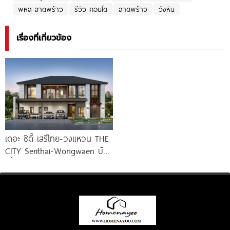
พหล-ลาดพร้าว
รีวิว คอนโด
ลาดพร้าว
วังหิน
เรื่องที่เกี่ยวข้อง
เดอะ ซิตี้ เสรีไทย-วงแหวน THE
CITY Serithai-Wongwaen บ้าน
เดี่ยวหรู ดีไซน์ใหม่ จาก AP