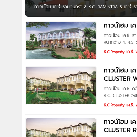
ทาวน์โฮม เค.ซี. รามอินทรา 8 K.C. RAMINTRA 8 เค.ซี. 
เด่นด้วยรูปลักษณ์ภายนอก ลงตัวด้วยพื้นที่ใช้สอย โอ่อ่า
เพื่อการต่อเติมด้วยเสาเข็มขนาดใหญ่บริเวณหลังบ้าน คุณจึง
ทาวน์โฮม เค
รามอินทรา 8 / K.C. RAMINTRA 8
ทาวน์โฮม เค.ซี. 
หน้ากว้าง 4, 4.5,
ใช้สอย โอ่อ่ากว้า
K.C.Property เค.ซี. 
ต่อเติมด้วยเสาเข็
โครงการ เค.ซี. ร
ทาวน์โฮม เค
CLUSTER 
ทาวน์โฮม เค.ซี.
K.C. CLUSTER วงแ
หรูหรามีระดับ ดีไซ
K.C.Property เค.ซี. 
3 ห้องนอน 2 ห้องน
พิเศษ ออกแบบเพื่อ
ทาวน์โฮม เค
CLUSTER R