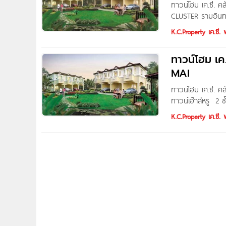
ทาวน์โฮม เค.ซี. 
CLUSTER รามอินทร
เมตร โดดเด่นด้วยร
K.C.Property เค.ซี. 
เดี่ยว โครงสร้างอ
บริเวณหลังบ้าน คุณ
ทาวน์โฮม เค
สร้างชีวิตครอบครั
MAI
ทาวน์โฮม เค.ซี. ค
ทาวน์เฮ้าส์หรู 2
พื้นที่ใช้สอย โอ่อ
K.C.Property เค.ซี. 
การต่อเติมด้วยเสา
ชื่อโครงการ เค.ซี
โครงการ