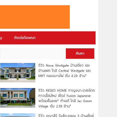
ry
ติดต่อโฆษณา
ค้นหา
รีวิว Nova Westgate บ้านเดี่ยว และ
บ้านแฝด ใกล้ Central Westgate และ
MRT คลองบางไผ่ เริ่ม 4.29 ล้าน*
รีวิว RESEO HOME กาญจนา-เวสต์เกต
ทาวน์โฮมใหม่ สไตล์ Fusion Japanese
พร้อมชั้นลอย* ทำเลดี ใกล้ Jas Green
Village เริ่ม 2.59 ล้าน*
รีวิว อณาสิริ รังสิต-คลอง 3 บ้านสไตล์