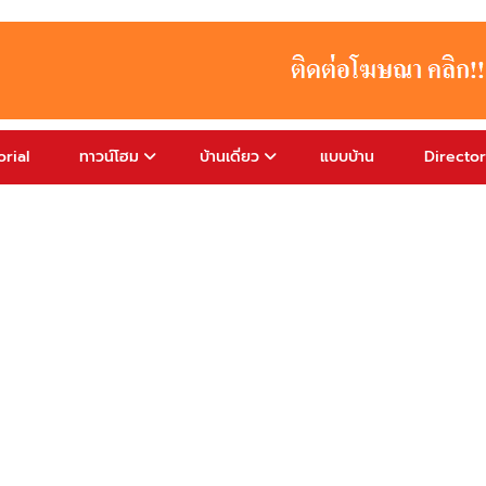
rial
ทาวน์โฮม
บ้านเดี่ยว
แบบบ้าน
Directo