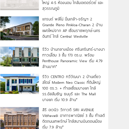
ใหญ่ 4-5 ห้องนอน ใกล้มอเตอร์เวย์ และ
สุวรรณภูมิ
แกรนด์ พลีโน่ ปิ่นเกล้า-จรัญฯ 2
Grande Pleno Pinkloa-Charan 2 บ้าน
แฝดใหม่จาก AP เชื่อมราชพฤกษ์-นคร
อินทร์ ใกล้ Central Westville
รีวิว บ้านกลางเมือง ศรีนครินทร์-บางนา
ทาวน์โฮม 3 ชั้น 173 ตร.ม. พร้อม
Penthouse Panoramic View เริ่ม 4.79
ล้านบาท*
รีวิว CENTRO ทวีวัฒนา 2 บ้านเดี่ยว
สไตล์ Modern Neo Classic ที่ดินใหญ่
100 ตร.ว. + ทำเลเชื่อมบางแค ใกล้
รร.อัสสัมชัญ ธนบุรี และ The Mall
บางแค เริ่ม 10.9 ล้าน*
สิริ อเวนิว วิภาวดี SIRI AVENUE
Vibhavadi อาคารพาณิชย์ 3 ชั้น ทำเลดี
ติดถนนเทพรักษ์ ใกล้สนามบินดอนเมือง
เริ่ม 7.9 ล้าน*