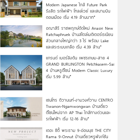
Modern Japanese ใกล้ Future Park
รังสิต รถไฟฟ้า โทลล์เวย์ และสนามบิน
ดอนเมือง เริ่ม 4.19 ล้านบาท*
อณาสิริ ราชพฤกษ์ตัดใหม่ Anasiri New
Ratchaphruek บ้านสไตล์เมดิเตอร์เรเนียน
ส่วนกลางใหญ่กว่า 3 ไร่ พร้อม Lake
และสระระบบเกลือ เริ่ม 4.39 ล้าน*
แกรนด์ เบอร์ลิงตัน เพชรเกษม-สาย 4
GRAND BURLINGTON Petchkasem-Sai
4 บ้านหรูดีไซน์ Modern Classic Luxury
เริ่ม 5.99 ล้าน*
เซนโทร ติวานนท์-งามวงศ์วาน CENTRO
Tiwanon-Ngamwongwan บ้านเดี่ยว
ดีไซน์ใหม่จาก AP Thai ใกล้ทางด่วนและ
รถไฟฟ้า เริ่ม 12-16 ล้าน*
เดอะ ซิตี้ พระราม 9-อ่อนนุช THE CITY
Rama 9-Onnut บ้านเดี่ยวหรูฟังก์ชัน