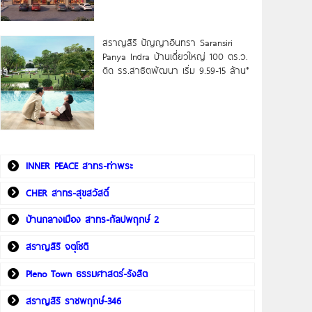
สราญสิริ ปัญญาอินทรา Saransiri
Panya Indra บ้านเดี่ยวใหญ่ 100 ตร.ว.
ดิด รร.สาธิตพัฒนา เริ่ม 9.59-15 ล้าน*
INNER PEACE สาทร-ท่าพระ
CHER สาทร-สุขสวัสดิ์
บ้านกลางเมือง สาทร-กัลปพฤกษ์ 2
สราญสิริ จตุโชติ
Pleno Town ธรรมศาสตร์-รังสิต
สราญสิริ ราชพฤกษ์-346