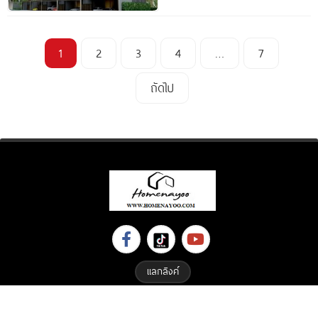
1
2
3
4
…
7
ถัดไป
แลกลิงค์