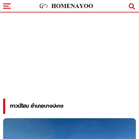
ทาวน์โฮม อำเภอบางปะกง