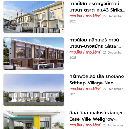
ทาวน์โฮม สิริกาญจน์ทาวน์
บางนา-ตราด กม.43 Sirikan
Town Bangna-Trad
ทาวน์โฮม / ทาวน์เฮ้าส์
27 December
2023
Km.43 เริ่ม 2.xx
ทาวน์โฮม กลิทเทอร์ ทาวน์
บางนา-บางสมัคร Glitter
Town Bangna-Bngsamak
ทาวน์โฮม / ทาวน์เฮ้าส์
27 December
2023
เริ่ม 2.03 ล้านบาท*
ศรีเทพวิลเลจ นีโอ บางปะกง
Srithep Village Neo
Bangpakong ราคาเริ่ม 1.99
ทาวน์โฮม / ทาวน์เฮ้าส์
27 December
2023
ล้านบาท*
อีสส์ วิลล์ เวลโกรว์-อ่อนนุช
Ease Ville Wellgrow-
Onnut เพียง 10 นาที* ถึง
ทาวน์โฮม / ทาวน์เฮ้าส์
23 November