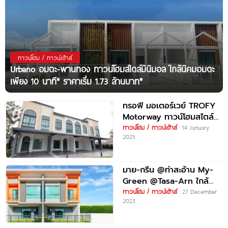
ทาวน์โฮม / ทาวน์เฮ้าส์
Urbano อมตะ-พานทอง ทาวน์โฮมสไตล์มินิมอล ใกล้นิคมอมตะ
เพียง 10 นาที* ราคาเริ่ม 1.73 ล้านบาท*
ทรอฟี มอเตอร์เวย์ TROFY
Motorway ทาวน์โฮมสไตล์
อังกฤษ ทำเลบางปะกง ใกล้
ทาวน์โฮม / ทาวน์เฮ้าส์
14 January
2025
ทางด่วน 2 สาย ราคาเริ่ม
มาย-กรีน @ท่าสะอ้าน My-
Green @Tasa-Arn ใกล้
ทางด่วน 2 สาย ราคาเริ่ม 2.2
ทาวน์โฮม / ทาวน์เฮ้าส์
27 December
2023
ล้านบาท*