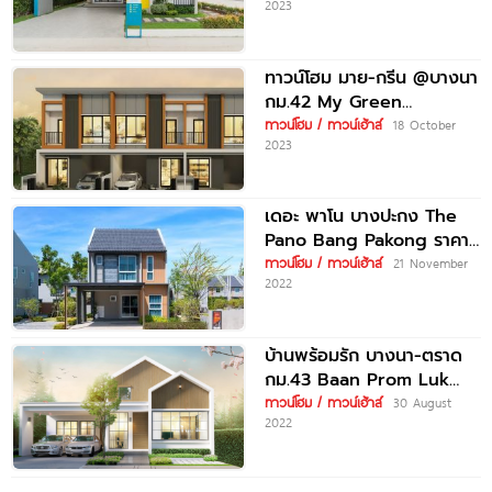
2023
นิคมอุตสาหกรรมเวลโกรว์
ทาวน์โฮม มาย-กรีน @บางนา
กม.42 My Green
@Bangna KM.42 ราคาเริ่ม
ทาวน์โฮม / ทาวน์เฮ้าส์
18 October
2023
ต้น 1.99
เดอะ พาโน บางปะกง The
Pano Bang Pakong ราคา
เริ่มต้น 2.2 ล้านบาท*
ทาวน์โฮม / ทาวน์เฮ้าส์
21 November
2022
บ้านพร้อมรัก บางนา-ตราด
กม.43 Baan Prom Luk
Bangna-Trad Km.43 บ้าน
ทาวน์โฮม / ทาวน์เฮ้าส์
30 August
2022
สไตล์นอร์ดิก-ญี่ปุ่น เริ่ม