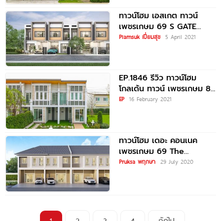
ทาวน์โฮม เอสเกต ทาวน์
เพชรเกษม 69 S GATE
TOWN Petchkasem 69
Piamsuk เปี่ยมสุข
5 April 2021
EP.1846 รีวิว ทาวน์โฮม
โกลเด้น ทาวน์ เพชรเกษม 81
ราคาเริ่มต้น 2.49 ล้านบาท
EP
16 February 2021
ทาวน์โฮม เดอะ คอนเนค
เพชรเกษม 69 The
Connect Phetkasem 69
Pruksa พฤกษา
29 July 2020
1
2
3
4
ถัดไป