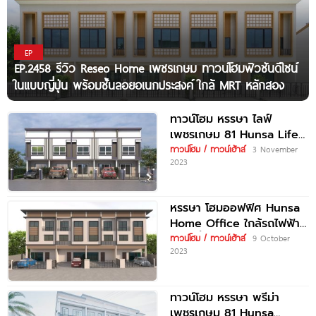
EP
EP.2458 รีวิว Reseo Home เพชรเกษม ทาวน์โฮมฟิวชันดีไซน์
ในแบบญี่ปุ่น พร้อมชั้นลอยอเนกประสงค์ ใกล้ MRT หลักสอง
ทาวน์โฮม หรรษา ไลฟ์
เพชรเกษม 81 Hunsa Life
Petchkasem 81 ใกล้
ทาวน์โฮม / ทาวน์เฮ้าส์
3 November
2023
หรรษา โฮมออฟฟิศ Hunsa
Home Office ใกล้รถไฟฟ้า
สายสีน้ำเงิน สถานีพุทธ
ทาวน์โฮม / ทาวน์เฮ้าส์
9 October
2023
มณฑลสาย 4 เพียง 350
ทาวน์โฮม หรรษา พรีม่า
เพชรเกษม 81 Hunsa