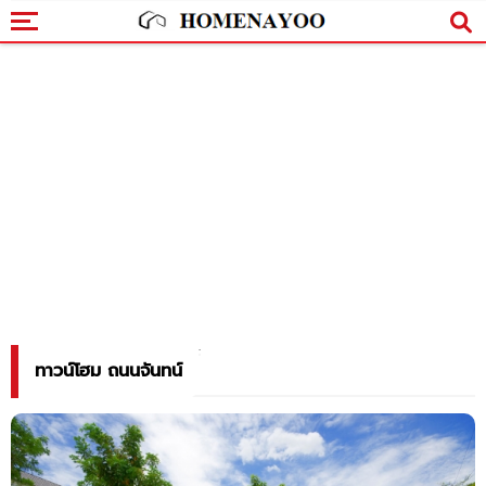
ทาวน์โฮม ถนนจันทน์