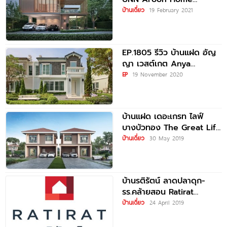
Westgate
บ้านเดี่ยว
19 February 2021
EP.1805 รีวิว บ้านแฝด อัญ
ญา เวสต์เกต Anya
Westgate จาก Land &
EP
19 November 2020
บ้านแฝด เดอะเกรท ไลฟ์
บางบัวทอง The Great Life
Bangbuathong
บ้านเดี่ยว
30 May 2019
บ้านรติรัตน์ ลาดปลาดุก-
รร.คล้ายสอน Ratirat
Ladpraduk-Kraisorn
บ้านเดี่ยว
24 April 2019
School