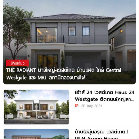
บ้านเดี่ยว
THE RADIANT บางใหญ่-เวสต์เกต บ้านแฝด ใกล้ Central
Westgate และ MRT สถานีคลองบางไผ่
เฮ้าส์ 24 เวสต์เกต Haus 24
Westgate ติดถนนใหญ่ลาด
ปลาดุก ราคาสุทธิเริ่มต้น
EP
20 July 2023
4.49 ล้านบาท*
บ้านไออุ่นอรุณ เวสต์เกต I
UNN Aroon Home