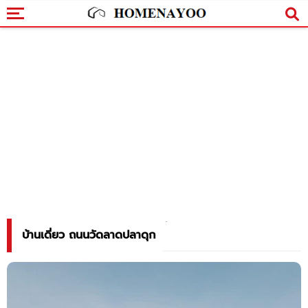
บ้านเดี่ยว ถนนวัดลาดปลาดุก