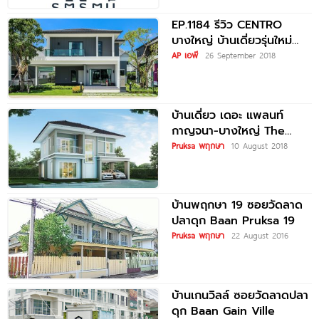
EP.1184 รีวิว CENTRO
บางใหญ่ บ้านเดี่ยวรุ่นใหม่
ฟังก์ชั่นครบ ใกล้รถไฟฟ้าสาย
AP เอพี
26 September 2018
สีม่วง และ ถนนกาญจนา
ภิเษก
บ้านเดี่ยว เดอะ แพลนท์
กาญจนา-บางใหญ่ The
Plant Kanchana-Bangyai
Pruksa พฤกษา
10 August 2018
บ้านพฤกษา 19 ซอยวัดลาด
ปลาดุก Baan Pruksa 19
Pruksa พฤกษา
22 August 2016
บ้านเกนวิลล์ ซอยวัดลาดปลา
ดุก Baan Gain Ville