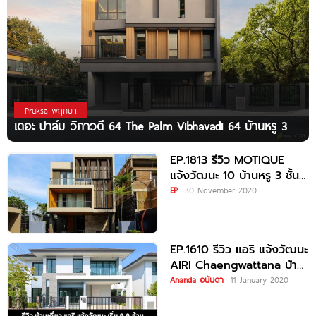
Pruksa พฤกษา
เดอะ ปาล์ม วิภาวดี 64 The Palm Vibhavadi 64 บ้านหรู 3
EP.1813 รีวิว MOTIQUE
แจ้งวัฒนะ 10 บ้านหรู 3 ชั้น
ใจกลางแจ้งวัฒนะ ส่วนตัว
EP
30 November 2020
สูงสุด
EP.1610 รีวิว แอริ แจ้งวัฒนะ
AIRI Chaengwattana บ้าน
เดี่ยวสไตล์ญี่ปุ่น ใจกลาง
Ananda อนันดา
11 January 2020
แจ้งวัฒนะ เริ่ม 9.9-15