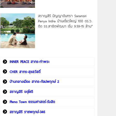
สราญสิริ ปัญญาอินทรา Saransiri
Panya Indra บ้านเดี่ยวใหญ่ 100 ตร.ว.
ดิด รร.สาธิตพัฒนา เริ่ม 9.59-15 ล้าน*
INNER PEACE สาทร-ท่าพระ
CHER สาทร-สุขสวัสดิ์
บ้านกลางเมือง สาทร-กัลปพฤกษ์ 2
สราญสิริ จตุโชติ
Pleno Town ธรรมศาสตร์-รังสิต
สราญสิริ ราชพฤกษ์-346