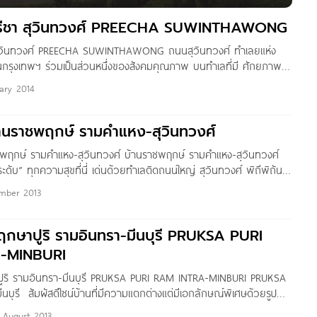
ณโฮม (ร่มเกล้า) PRAPAWAN HOME เจ้าของโครงการ บริษัท
บ้านเดี่ยว พื้นที่โครงการ 15 ไร่ จำนวนบ้าน n/a
 ปรีชา สุวินทวงศ์ PREECHA SUWINTHAWONG
า สุวินทวงศ์ PREECHA SUWINTHAWONG ถนนสุวินทวงศ์ ทำเลยแห่ง
รุงเทพฯ ร่วมเป็นส่วนหนึ่งของสังคมคุณภาพ บนทำเลที่มี ศักยภาพ
มเจริญรอบทิศใช้ เวลาเพียงไม่กี่นาทีสู่ใจกลางเมืองและแหล่ง ชุมชน
uary 2014
นที่เชื่อมโยงถึงกันใกล้ ถนนวงแหวนรอบนอกทางด่วนรามอินทรา
พยาบาลสถานศึกษา อาทิ โรงพยาบาลศรีสยาม,โรงพยาบาลสินแพทย์,
บ้านราชพฤกษ์ รามคำแหง-สุวินทวงศ์
์ เดอะมอลล์บางกะปิ ฯลฯ ที่บ้านปรีชา สุวินทวงศ์ เราให้ความสำคัญ
่ามกลางขนาดของสังคมพอเหมาะ บ้านสวย วัสดุมีมาตรฐาน ได้สัดส่วนกับ
าชพฤกษ์ รามคำแหง-สุวินทวงศ์ บ้านราชพฤกษ์ รามคำแหง-สุวินทวงศ์
ห้คุณได้ใช้ทุกสิ่งอำนวยความสุขอย่างสบายๆ ในแวดล้อมของ
อระดับ” ทุกความสุขที่นี่ เด่นด้วยทำเลติดถนนใหญ่ สุวินทวงศ์ พิถีพิถันใน
การวางผังระยะยาวอย่างดี ชื่อโครงการ ปรีชา
ักษณ์ เฉพาะตัวที่เรียบหรู แต่เพียบพร้อมไปด้วยฟังก์ชั่นการใช้งานที่
mber 2013
ู้สึกว่า ทุกวันคือที่สุดของการพักผ่อนของคุณ ชื่อโครงการ บ้าน
หง-สุวินท์วงศ์ เจ้าของโครงการ สมาร์ทแลนด์ แอสเสท ลักษณะ
พฤกษาปูริ รามอินทรา-มีนบุรี PRUKSA PURI
ว พื้นที่โครงการ 50 ไร่ 3 งาน 50
-MINBURI
าปูริ รามอินทรา-มีนบุรี PRUKSA PURI RAM INTRA-MINBURI PRUKSA
นบุรี สัมผัสดีไซน์บ้านที่มีความแตกต่างแต่มีเอกลักษณ์พิเศษด้วยรูป
มด้วยความสุขเหมาะสมทุกองค์ประกอบของการอยู่อาศัยที่คุ้มค่า ชื่อ
 August 2013