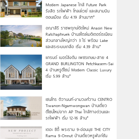
Modern Japanese ใกล้ Future Park
รังสิต รถไฟฟ้า โทลล์เวย์ และสนามบิน
ดอนเมือง เริ่ม 4.19 ล้านบาท*
อณาสิริ ราชพฤกษ์ตัดใหม่ Anasiri New
Ratchaphruek บ้านสไตล์เมดิเตอร์เรเนียน
ส่วนกลางใหญ่กว่า 3 ไร่ พร้อม Lake
และสระระบบเกลือ เริ่ม 4.39 ล้าน*
แกรนด์ เบอร์ลิงตัน เพชรเกษม-สาย 4
GRAND BURLINGTON Petchkasem-Sai
4 บ้านหรูดีไซน์ Modern Classic Luxury
เริ่ม 5.99 ล้าน*
เซนโทร ติวานนท์-งามวงศ์วาน CENTRO
Tiwanon-Ngamwongwan บ้านเดี่ยว
ดีไซน์ใหม่จาก AP Thai ใกล้ทางด่วนและ
รถไฟฟ้า เริ่ม 12-16 ล้าน*
เดอะ ซิตี้ พระราม 9-อ่อนนุช THE CITY
Rama 9-Onnut บ้านเดี่ยวหรูฟังก์ชัน