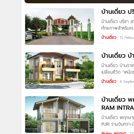
คุ้มราคา คุ้มคุณภาพ คุ้มทำเล ชื่อโครงการ ประภาวรร
ประภาวรรณ พร็อพเพอร์ตี้ (1993) จำกัด ลักษณะโครงการ 
บ้านเดี่ยว
บ้านเดี่ยว ปรีช
ศักยภาพสำหรับคนก
สูงพร้อมรองรับควา
บ้านเดี่ยว
13 Febr
ด้วยเครื่อข่ายถน
อาจณรงค์ใกล้โรง
บ้านเดี่ยว 
โรงพยาบาลนวมินทร
กับการใช้ชีวิต ท
บ้านเดี่ยว บ้านร
ขนาดของโครงการ ใ
เปลี่ยนชีวิต “เหนื
บรรยากาศทีได้รับ
การออกแบบที่มีเอกล
บ้านเดี่ยว
4 Septe
ลงตัว จนทำให้คุณร
ราชพฤกษ์ รามคำแ
บ้านเดี่ยว 
โครงการ บ้านเดี่ย
RAM INTRA
บ้านเดี่ยว พฤกษ
PURI รามอินทรา-มี
ทรงทันสมัย โอบล้อ
Pruksa พฤกษา
27