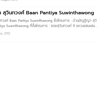
ริ รามอินทรา-มีนบุรี PRUKSA PURI RAM INTRA-MINBURI เจ้าของ
รียลเอสเตท – PRUKSA REAL ESTATE ลักษณะโครงการ บ้านเดี่ยว
า สุวินทวงศ์ Baan Pantiya Suwinthawong
นทวงศ์ Baan Pantiya Suwinthawong ชื่อโครงการ : บ้านปัญฐิญา สุวิ
iya Suwinthawong ที่ตั้งโครงการ : ซอยสุวินทวงศ์ 11 แขวงแสนแสบ
ารเดินทาง คลิก เพื่อดูแผนที่ขนาดใหญ่ การเดินทาง ผมเริ่มจาก ถนน
ary 2012
ถานีการประปามีนบุรี) > ถนนสุวินทวงศ์ > ซอยสุวินทวงศ์