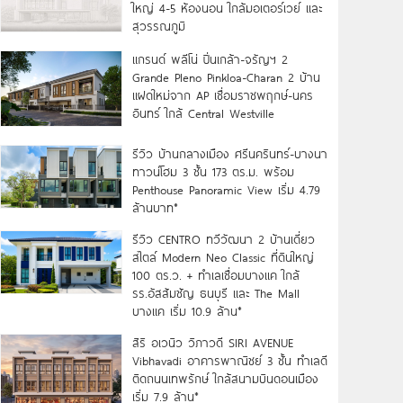
ใหญ่ 4-5 ห้องนอน ใกล้มอเตอร์เวย์ และ
สุวรรณภูมิ
แกรนด์ พลีโน่ ปิ่นเกล้า-จรัญฯ 2
Grande Pleno Pinkloa-Charan 2 บ้าน
แฝดใหม่จาก AP เชื่อมราชพฤกษ์-นคร
อินทร์ ใกล้ Central Westville
รีวิว บ้านกลางเมือง ศรีนครินทร์-บางนา
ทาวน์โฮม 3 ชั้น 173 ตร.ม. พร้อม
Penthouse Panoramic View เริ่ม 4.79
ล้านบาท*
รีวิว CENTRO ทวีวัฒนา 2 บ้านเดี่ยว
สไตล์ Modern Neo Classic ที่ดินใหญ่
100 ตร.ว. + ทำเลเชื่อมบางแค ใกล้
รร.อัสสัมชัญ ธนบุรี และ The Mall
บางแค เริ่ม 10.9 ล้าน*
สิริ อเวนิว วิภาวดี SIRI AVENUE
Vibhavadi อาคารพาณิชย์ 3 ชั้น ทำเลดี
ติดถนนเทพรักษ์ ใกล้สนามบินดอนเมือง
เริ่ม 7.9 ล้าน*