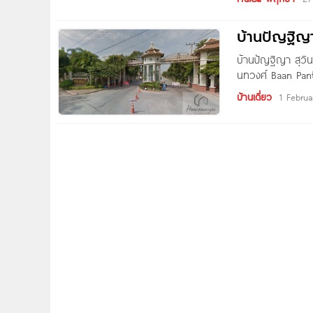
โครงการ พฤกษาปู
โครงการ พฤกษา เ
บ้านปัญฐิญ
พื้นที่โครงการ 43
บ้านปัญฐิญา สุวิ
นทวงศ์ Baan Pant
เขตมีนบุรี กทม. ก
บ้านเดี่ยว
1 Febru
รามคำแหง (หน้า ส