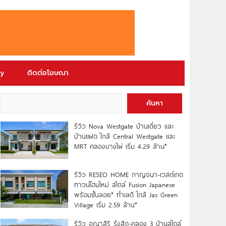
ry
ติดต่อโฆษณา
ค้นหา
รีวิว Nova Westgate บ้านเดี่ยว และ
บ้านแฝด ใกล้ Central Westgate และ
MRT คลองบางไผ่ เริ่ม 4.29 ล้าน*
รีวิว RESEO HOME กาญจนา-เวสต์เกต
ทาวน์โฮมใหม่ สไตล์ Fusion Japanese
พร้อมชั้นลอย* ทำเลดี ใกล้ Jas Green
Village เริ่ม 2.59 ล้าน*
รีวิว อณาสิริ รังสิต-คลอง 3 บ้านสไตล์