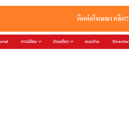
rial
ทาวน์โฮม
บ้านเดี่ยว
แบบบ้าน
Directo