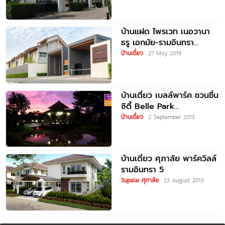
บ้านแฝด ไพรเวท เนอวานา
ธรู เอกมัย-รามอินทรา
Private Nirvana
บ้านเดี่ยว
27 May 2019
THROUGH Ekamai-
Ramintra
บ้านเดี่ยว เบลล์พาร์ค ชวนชื่น
ซิตี้ Belle Park
Chuanchuen City
บ้านเดี่ยว
2 September 2013
บ้านเดี่ยว ศุภาลัย พาร์ควิลล์
รามอินทรา 5
Supalai ศุภาลัย
23 August 2013