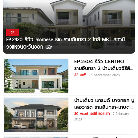
EP
EP.2420 รีวิว Siamese Kin รามอินทรา 2 ใกล้ MRT สถานี
วงแหวนตะวันออก และ
EP.2304 รีวิว CENTRO
รามอินทรา 2 บ้านเดี่ยวซีรีส์
ใหม่ ใกล้เมือง หนึ่งเดียว บน
AP เอพี
28 September 2023
ถนนรามอินทรา* ใกล้รถไฟฟ้า
บ้านเดี่ยว แกรนด์ บางกอก บู
เลอวาร์ด รามอินทรา-เกษตร
นวมินทร์ Grand Bangkok
SC Asset เอสซี แอสเสท
7 February
2023
Boulevard Ramintra-
Kasetnawamin เริ่ม