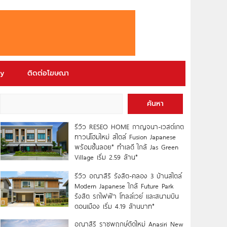
ry
ติดต่อโฆษณา
ค้นหา
รีวิว RESEO HOME กาญจนา-เวสต์เกต
ทาวน์โฮมใหม่ สไตล์ Fusion Japanese
พร้อมชั้นลอย* ทำเลดี ใกล้ Jas Green
Village เริ่ม 2.59 ล้าน*
รีวิว อณาสิริ รังสิต-คลอง 3 บ้านสไตล์
Modern Japanese ใกล้ Future Park
รังสิต รถไฟฟ้า โทลล์เวย์ และสนามบิน
ดอนเมือง เริ่ม 4.19 ล้านบาท*
อณาสิริ ราชพฤกษ์ตัดใหม่ Anasiri New