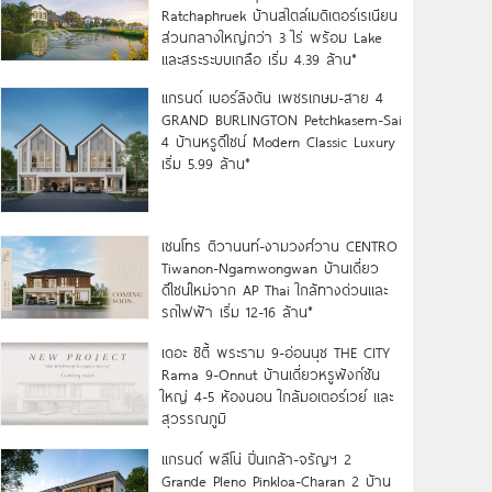
Ratchaphruek บ้านสไตล์เมดิเตอร์เรเนียน
ส่วนกลางใหญ่กว่า 3 ไร่ พร้อม Lake
และสระระบบเกลือ เริ่ม 4.39 ล้าน*
แกรนด์ เบอร์ลิงตัน เพชรเกษม-สาย 4
GRAND BURLINGTON Petchkasem-Sai
4 บ้านหรูดีไซน์ Modern Classic Luxury
เริ่ม 5.99 ล้าน*
เซนโทร ติวานนท์-งามวงศ์วาน CENTRO
Tiwanon-Ngamwongwan บ้านเดี่ยว
ดีไซน์ใหม่จาก AP Thai ใกล้ทางด่วนและ
รถไฟฟ้า เริ่ม 12-16 ล้าน*
เดอะ ซิตี้ พระราม 9-อ่อนนุช THE CITY
Rama 9-Onnut บ้านเดี่ยวหรูฟังก์ชัน
ใหญ่ 4-5 ห้องนอน ใกล้มอเตอร์เวย์ และ
สุวรรณภูมิ
แกรนด์ พลีโน่ ปิ่นเกล้า-จรัญฯ 2
Grande Pleno Pinkloa-Charan 2 บ้าน