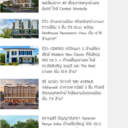
แฝดใหม่จาก AP เชื่อมราชพฤกษ์-นคร
อินทร์ ใกล้ Central Westville
รีวิว บ้านกลางเมือง ศรีนครินทร์-บางนา
ทาวน์โฮม 3 ชั้น 173 ตร.ม. พร้อม
Penthouse Panoramic View เริ่ม 4.79
ล้านบาท*
รีวิว CENTRO ทวีวัฒนา 2 บ้านเดี่ยว
สไตล์ Modern Neo Classic ที่ดินใหญ่
100 ตร.ว. + ทำเลเชื่อมบางแค ใกล้
รร.อัสสัมชัญ ธนบุรี และ The Mall
บางแค เริ่ม 10.9 ล้าน*
สิริ อเวนิว วิภาวดี SIRI AVENUE
Vibhavadi อาคารพาณิชย์ 3 ชั้น ทำเลดี
ติดถนนเทพรักษ์ ใกล้สนามบินดอนเมือง
เริ่ม 7.9 ล้าน*
สราญสิริ ปัญญาอินทรา Saransiri
Panya Indra บ้านเดี่ยวใหญ่ 100 ตร.ว.