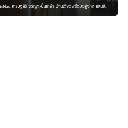
inklao เศรษฐสิริ จรัญฯ-ปิ่นเกล้า บ้านเดี่ยวพร้อมอยู่จาก แสนสิริ
างขุนศรี เขตบางกอกน้อย กทม. เดินทางสะดวกสบาย ใกล้ถนนเส้น
ล้า, Makro จรัญฯ, FoodLand, รพ.ศิริราช, ม.สยาม และ