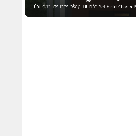
บ้านเดี่ยว เศรษฐสิริ จรัญฯ-ปิ่นเกล้า Setthasiri Charun-P
ตั้งอยู่บนถนนจรัญสนิทวงศ์ (ถนนเลียบทางรถไฟ) แขวงบ
หลัก และ ทางด่วน ใกล้ Central ปิ่นเกล้า, Major ปิ่นเก
ม.ธรรมศาสตร์