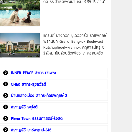
ดิด รร.สาธิตพัฒนา เริ่ม 9.59-15 ล้าน*
แกรนด์ บางกอก บูเลอวาร์ด ราชพฤกษ์-
พรานนก Grand Bangkok Boulevard
Ratchaphruek-Prannok คฤหาสน์หรู ซี
รีส์ใหม่ เป็นส่วนตัวเพียง 51 ครอบครัว
INNER PEACE สาทร-ท่าพระ
CHER สาทร-สุขสวัสดิ์
บ้านกลางเมือง สาทร-กัลปพฤกษ์ 2
สราญสิริ จตุโชติ
Pleno Town ธรรมศาสตร์-รังสิต
สราญสิริ ราชพฤกษ์-346