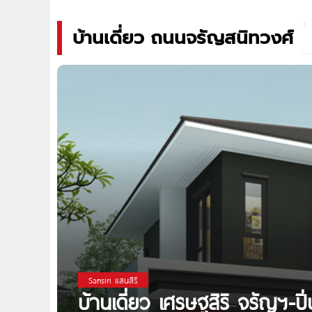
บ้านเดี่ยว ถนนจรัญสนิทวงศ์
Sansiri แสนสิริ
บ้านเดี่ยว เศรษฐสิริ จรัญฯ-ปิ