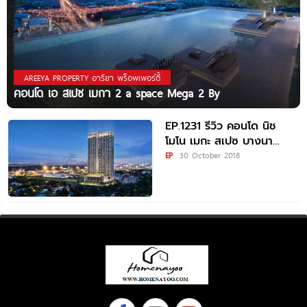
AREEYA PROPERTY อารียา พร็อพเพอร์ตี้
คอนโด เอ สเปซ เมกา 2 a space Mega 2 By
EP.1231 รีวิว คอนโด นิช
โมโน เมกะ สเปซ บางนา
Niche MONO
EP
30 October 2018