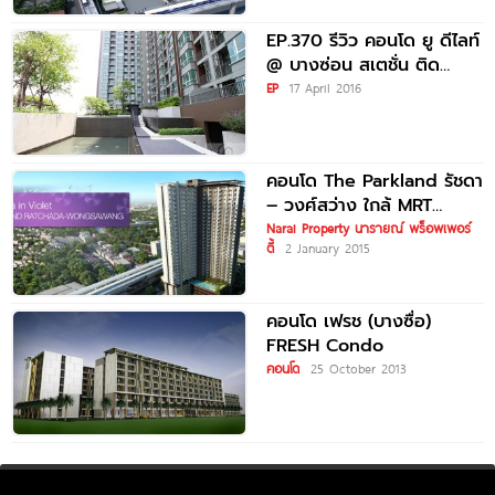
EP.370 รีวิว คอนโด ยู ดีไลท์
@ บางซ่อน สเตชั่น ติด
รถไฟฟ้า MRT
EP
17 April 2016
คอนโด The Parkland รัชดา
– วงศ์สว่าง ใกล้ MRT
วงศ์สว่าง
Narai Property นารายณ์ พร็อพเพอร์
ตี้
2 January 2015
คอนโด เฟรช (บางซื่อ)
FRESH Condo
คอนโด
25 October 2013