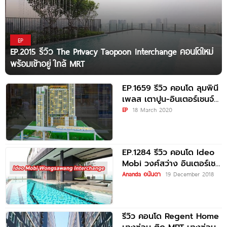
EP
EP.2015 รีวิว The Privacy Taopoon Interchange คอนโดใหม่
พร้อมเข้าอยู่ ใกล้ MRT
EP.1659 รีวิว คอนโด ลุมพินี
เพลส เตาปูน-อินเตอร์เชนจ์
ใกล้รถไฟฟ้า MRT เตาปูน และ
EP
18 March 2020
EP.1284 รีวิว คอนโด Ideo
Mobi วงศ์สว่าง อินเตอร์เชน
จ์ ติด MRT บางซ่อน
Ananda อนันดา
19 December 2018
รีวิว คอนโด Regent Home