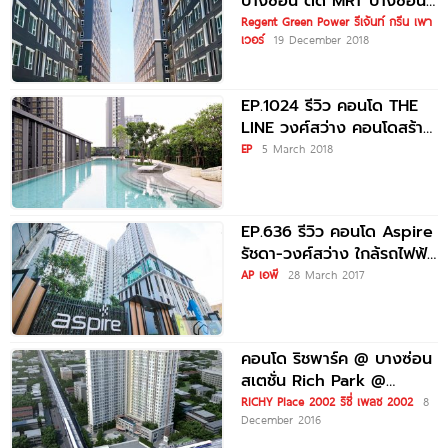
บางซ่อน ติด MRT บางซ่อน
ราคาเริ่มต้น 1
Regent Green Power รีเจ้นท์ กรีน เพา
เวอร์
19 December 2018
EP.1024 รีวิว คอนโด THE
LINE วงศ์สว่าง คอนโดสร้าง
เสร็จพร้อมอยู่ ใกล้ MRT
EP
5 March 2018
วงศ์สว่าง
EP.636 รีวิว คอนโด Aspire
รัชดา-วงศ์สว่าง ใกล้รถไฟฟ้า
MRT วงศ์สว่าง
AP เอพี
28 March 2017
คอนโด ริชพาร์ค @ บางซ่อน
สเตชั่น Rich Park @
Bangson Station
RICHY Place 2002 ริชี่ เพลซ 2002
8
December 2016